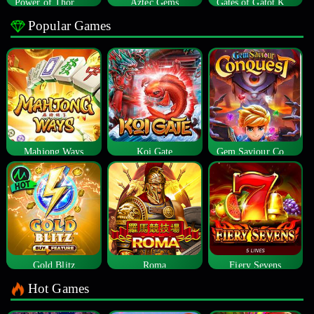
Power of Thor Megaways
Aztec Gems
Gates of Gatot Kaca
Popular Games
Mahjong Ways
Koi Gate
Gem Saviour Conquest
Gold Blitz
Roma
Fiery Sevens
Hot Games