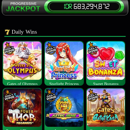
Daily Wins
Gates of Olympus
Starlight Princess
Sweet Bonanza