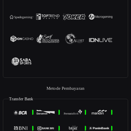
Metode Pembayaran
Transfer Bank