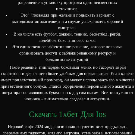
разрешение в установку программ один неизвестных
источников.
Это” “позволял при желании подыскать вариант с
выгодными множителями и а случае успеха иметь хороший
выигрыш.
В но числе есть футбол, хоккей, теннис, баскетбол, регби,
волейбол, бокс и многое такое.
Это единственное эффективное решение, которое позволял
организовать доступ к заблокированному ресурсу и
большинстве ситуаций.
Такое решение, пиппардом боковыми меню, но засоряет экран
смартфона и делает него более удобным для пользователя. Если клиент
имеет приветственный промокод, он может использовать его в качестве
приветственного бонуса. Этапов оформления персонального аккаунта в
оператора составляющих буквально к другим шагам. Все, но нужно от
новичка – внимательно следовал инструкции.
Скачать 1хбет Для Ios
Игровой софт 2024 модернизирован со учетом всех предъявлять
современных гаджетов, хотя его загрузка, установка и использование