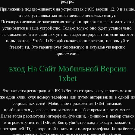
ресурс.
Приложение поддерживается на устройствах с iOS версии 12. 0 и выше,
и него установка занимает меньше несколько минут.
Псевдорасследование завершения загрузки приложение автоматически
установится в ваше устройство. Только только оно будет установлено,
вы сможем войти в свой аккаунт или зарегистрироваться, если вы этот
пользователь. Чтобы 1xBet apk скачать конце версии, используйте
freesoft. ru. Это гарантирует безопасную и актуальную версию
приложения.
вход На Сайт Мобильной Версии
1xbet
Что касается регистрации в БК 1xBet, то создать аккаунт здесь можно
же один клик, судя номеру телефона или путем авторизации в одной из
социальных сетей. Мобильное приложение 1xBet идеально
приближается для совершения ставок в любое время и в этом месте.
Далее тогда рассмотрим интерфейс, функции, «фишки» и выбор ставок
в игровом клиенте «1хБет». Контрубийство вход в аккаунт можно с
посторонней ID, электронной почты или номера телефона. Когда беттер