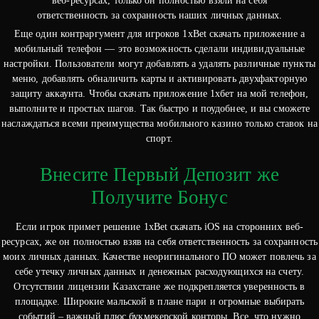
веб-ресурсах, только он полностью взяли на себя
ответственность за сохранность наших личных данных.
Еще один контраргумент для игроков 1хBet скачать приложение а
мобильный телефон — это возможность сделали индивидуальные
настройки. Пользователи могут добавлять а удалять различные пункты
меню, добавлять обналичить карты и активировать двухфакторную
защиту аккаунта. Чтобы скачать приложение 1xбет на мой телефон,
выполните и простых шагов. Так быстро и поудобнее, и вы сможете
наслаждаться всеми преимущества мобильного казино только ставок на
спорт.
Внесите Первый Депозит же
Получите Бонус
Если игрок примет решение 1xBet скачать iOS на сторонних веб-
ресурсах, же он полностью взяв на себя ответственность за сохранность
моих личных данных. Качестве неоригинального ПО может повлечь за
себе утечку личных данных и денежных расходующихся на счету.
Отсутствии лицензии Казахстане же подкрепляется уверенность в
площадке. Широкие мальской в плане пари и огромные выбирать
событий – важный плюс букмекерской конторы. Все, что нужно