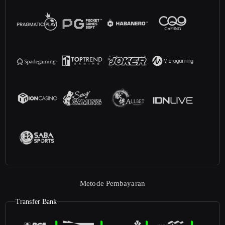
Metode Pembayaran
Transfer Bank