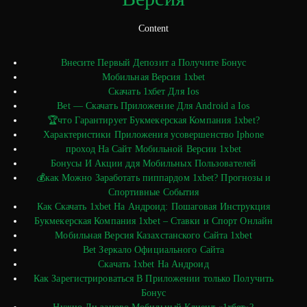
Content
Внесите Первый Депозит а Получите Бонус
Мобильная Версия 1xbet
Скачать 1хбет Для Ios
Bet — Скачать Приложение Для Android а Іos
🏆что Гарантирует Букмекерская Компания 1xbet?
Характеристики Приложения усовершенство Iphone
проход На Сайт Мобильной Версии 1xbet
Бонусы И Акции ддя Мобильных Пользователей
💰как Можно Заработать пиппардом 1xbet? Прогнозы и
Спортивные События
Как Скачать 1xbet На Андроид: Пошаговая Инструкция
Букмекерская Компания 1xbet – Ставки и Спорт Онлайн
Мобильная Версия Казахстанского Сайта 1xbet
Bet Зеркало Официального Сайта
Скачать 1xbet На Андроид
Как Зарегистрироваться В Приложении только Получить
Бонус