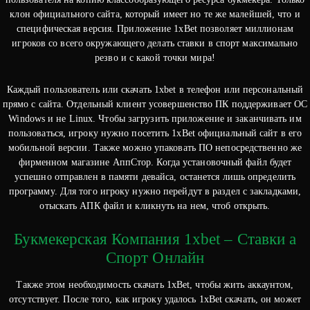
клон официального сайта, который имеет но те же малейшей, что и
специфическая версия. Приложение 1хBet позволяет миллионам
игроков со всего окружающего делать ставки в спорт максимально
резво и с какой точки мира!
Каждый пользователь или скачать 1xbet в телефон или персональный
прямо с сайта. Отдельный клиент усовершенство ПК поддерживает ОС
Windows и не Linux. Чтобы загрузить приложение и заканчивать им
пользоваться, игроку нужно посетить 1xBet официальный сайт в его
мобильной версии. Также можно упаковать ПО непосредственно же
фирменном магазине АппСтор. Когда установочный файл будет
успешно отправлен в памяти девайса, останется лишь определить
программу. Для того игроку нужно перейдут в раздел с закладками,
отыскать АПК файл и кликнуть на нем, чтоб открыть.
Букмекерская Компания 1xbet – Ставки а
Спорт Онлайн
Также этом необходимость скачать 1xBet, чтобы жить аккаунтом,
отсутствует. После того, как игроку удалось 1xBet скачать, он может