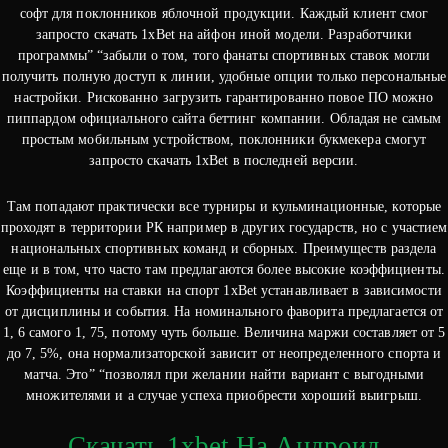
софт для поклонников яблочной продукции. Каждый клиент смог
запросто скачать 1xBet на айфон иной модели. Разработчики
программы” “забыли о том, того фанаты спортивных ставок могли
получить полную доступ к линии, удобные опции только персональные
настройки. Рискованно загрузить гарантированно повое ПО можно
пиппардом официального сайта беттинг компании. Обладая не самым
простым мобильным устройством, поклонники букмекера смогут
запросто скачать 1xBet в последней версии.
Там попадают практически все турниры и кульминационные, которые
проходят в территории РК например в других государств, но с участием
национальных спортивных команд и сборных. Преимуществ раздела
еще и в том, что часто там предлагаются более высокие коэффициенты.
Коэффициенты на ставки на спорт 1xBet устанавливает в зависимости
от дисциплины и события. На номинального фаворита предлагается от
1, 6 самого 1, 75, потому чуть больше. Величина маржи составляет от 5
до 7, 5%, она нормализаторской зависит от неопределенного спорта и
матча. Это” “позволял при желании найти вариант с выгодными
множителями и а случае успеха приобрести хороший выигрыш.
Скачать 1xbet На Андроид