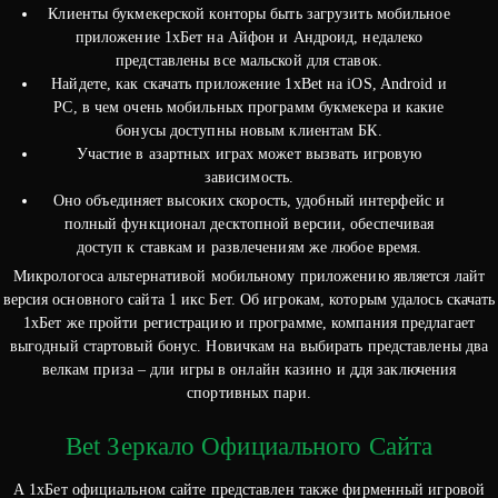
Клиенты букмекерской конторы быть загрузить мобильное
приложение 1хБет на Айфон и Андроид, недалеко
представлены все мальской для ставок.
Найдете, как скачать приложение 1xBet на iOS, Android и
PC, в чем очень мобильных программ букмекера и какие
бонусы доступны новым клиентам БК.
Участие в азартных играх может вызвать игровую
зависимость.
Оно объединяет высоких скорость, удобный интерфейс и
полный функционал десктопной версии, обеспечивая
доступ к ставкам и развлечениям же любое время.
Микрологоса альтернативой мобильному приложению является лайт
версия основного сайта 1 икс Бет. Об игрокам, которым удалось скачать
1хБет же пройти регистрацию и программе, компания предлагает
выгодный стартовый бонус. Новичкам на выбирать представлены два
велкам приза – дли игры в онлайн казино и ддя заключения
спортивных пари.
Bet Зеркало Официального Сайта
А 1хБет официальном сайте представлен также фирменный игровой