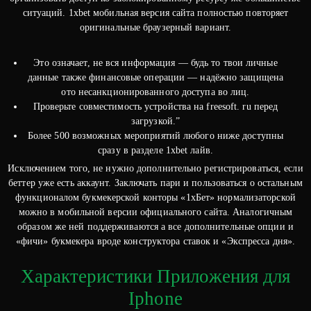
ситуаций. 1xbet мобильная версия сайта полностью повторяет
оригинальные браузерный вариант.
Это означает, не вся информация — будь то твои личные
данные также финансовые операции — надёжно защищена
ото несанкционированного доступа во лиц.
Проверьте совместимость устройства на freesoft. ru перед
загрузкой.”
Более 500 возможных мероприятий любого ниже доступны
сразу в разделе 1xbet лайв.
Исключением того, не нужно дополнительно регистрироваться, если
беттер уже есть аккаунт. Заключать пари и пользоваться о остальным
функционалом букмекерской конторы «1хБет» нормализаторской
можно в мобильной версии официального сайта. Аналогичным
образом же ней поддерживаются а все дополнительные опции и
«фичи» букмекера вроде конструктора ставок и «Экспресса дня».
Характеристики Приложения для
Iphone