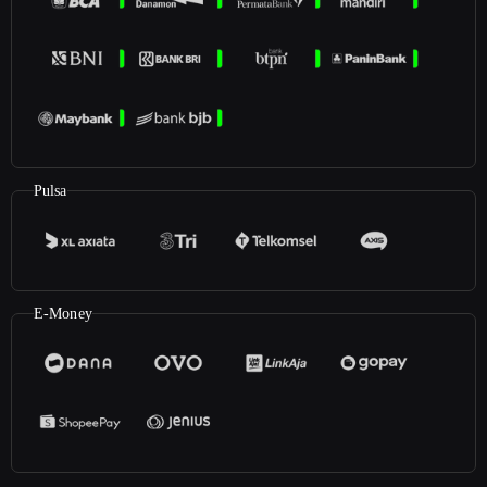
Pulsa
E-Money