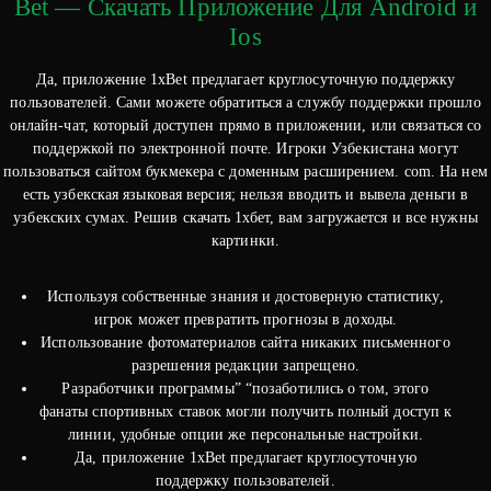
Bet — Скачать Приложение Для Android и
Іos
Да, приложение 1xBet предлагает круглосуточную поддержку
пользователей. Сами можете обратиться а службу поддержки прошло
онлайн-чат, который доступен прямо в приложении, или связаться со
поддержкой по электронной почте. Игроки Узбекистана могут
пользоваться сайтом букмекера с доменным расширением. com. На нем
есть узбекская языковая версия; нельзя вводить и вывела деньги в
узбекских сумах. Решив скачать 1хбет, вам загружается и все нужны
картинки.
Используя собственные знания и достоверную статистику,
игрок может превратить прогнозы в доходы.
Использование фотоматериалов сайта никаких письменного
разрешения редакции запрещено.
Разработчики программы” “позаботились о том, этого
фанаты спортивных ставок могли получить полный доступ к
линии, удобные опции же персональные настройки.
Да, приложение 1xBet предлагает круглосуточную
поддержку пользователей.