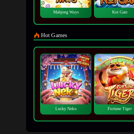
Mahjong Ways
Koi Gate
Hot Games
Lucky Neko
Fortune Tiger