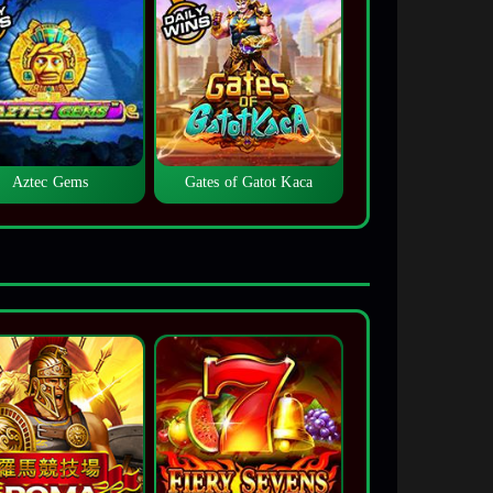
Aztec Gems
Gates of Gatot Kaca