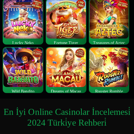
Lucky Neko
Fortune Tiger
Treasures of Aztec
Wild Bandito
Dreams of Macau
Rooster Rumble
En İyi Online Casinolar İncelemesi̇
2024 Türki̇ye Rehberi̇