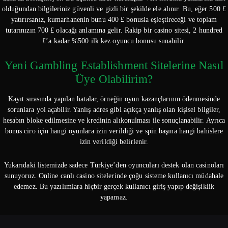
olduğundan bilgileriniz güvenli ve gizli bir şekilde ele alınır. Bu, eğer 500 £
yatırırsanız, kumarhanenin bunu 400 £ bonusla eşleştireceği ve toplam
tutarınızın 700 £ olacağı anlamına gelir. Rakip bir casino sitesi, 2 hundred
£’a kadar %500 ilk kez oyuncu bonusu sunabilir.
Yeni Gambling Establishment Sitelerine Nasıl
Üye Olabilirim?
Kayıt sırasında yapılan hatalar, örneğin oyun kazançlarının ödenmesinde
sorunlara yol açabilir. Yanlış adres gibi açıkça yanlış olan kişisel bilgiler,
hesabın bloke edilmesine ve kredinin alıkonulması ile sonuçlanabilir. Ayrıca
bonus ciro için hangi oyunlara izin verildiği ve spin başına hangi bahislere
izin verildiği belirlenir.
Yukarıdaki listemizde sadece Türkiye’den oyuncuları destek olan casinoları
sunuyoruz. Online canlı casino sitelerinde çoğu sisteme kullanıcı müdahale
edemez. Bu yazılımlara hiçbir gerçek kullanıcı giriş yapıp değişiklik
yapamaz.