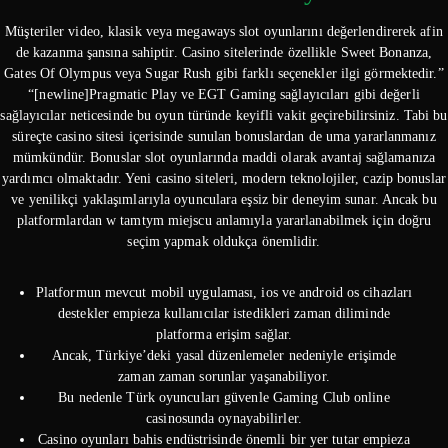
Müşteriler video, klasik veya megaways slot oyunlarını değerlendirerek afin
de kazanma şansına sahiptir. Casino sitelerinde özellikle Sweet Bonanza,
Gates Of Olympus veya Sugar Rush gibi farklı seçenekler ilgi görmektedir.”
“[newline]Pragmatic Play ve EGT Gaming sağlayıcıları gibi değerli
sağlayıcılar neticesinde bu oyun türünde keyifli vakit geçirebilirsiniz. Tabi bu
süreçte casino sitesi içerisinde sunulan bonuslardan de uma yararlanmanız
mümkündür. Bonuslar slot oyunlarında maddi olarak avantaj sağlamanıza
yardımcı olmaktadır. Yeni casino siteleri, modern teknolojiler, cazip bonuslar
ve yenilikçi yaklaşımlarıyla oyunculara eşsiz bir deneyim sunar. Ancak bu
platformlardan w tamtym miejscu anlamıyla yararlanabilmek için doğru
seçim yapmak oldukça önemlidir.
Platformun mevcut mobil uygulaması, ios ve android os cihazları
destekler empieza kullanıcılar istedikleri zaman diliminde
platforma erişim sağlar.
Ancak, Türkiye’deki yasal düzenlemeler nedeniyle erişimde
zaman zaman sorunlar yaşanabiliyor.
Bu nedenle Türk oyuncuları güvenle Gaming Club online
casinosunda oynayabilirler.
Casino oyunları bahis endüstrisinde önemli bir yer tutar empieza