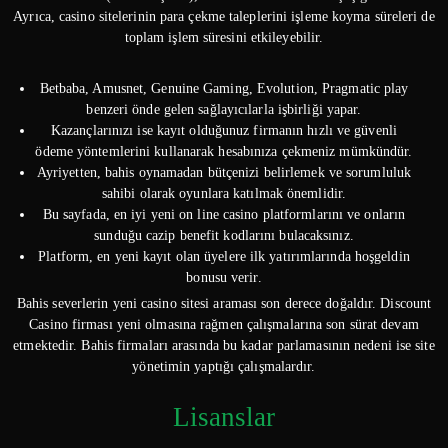
Ayrıca, casino sitelerinin para çekme taleplerini işleme koyma süreleri de
toplam işlem süresini etkileyebilir.
Betbaba, Amusnet, Genuine Gaming, Evolution, Pragmatic play
benzeri önde gelen sağlayıcılarla işbirliği yapar.
Kazançlarınızı ise kayıt olduğunuz firmanın hızlı ve güvenli
ödeme yöntemlerini kullanarak hesabınıza çekmeniz mümkündür.
Ayriyetten, bahis oynamadan bütçenizi belirlemek ve sorumluluk
sahibi olarak oyunlara katılmak önemlidir.
Bu sayfada, en iyi yeni on line casino platformlarını ve onların
sunduğu cazip benefit kodlarını bulacaksınız.
Platform, en yeni kayıt olan üyelere ilk yatırımlarında hoşgeldin
bonusu verir.
Bahis severlerin yeni casino sitesi araması son derece doğaldır. Discount
Casino firması yeni olmasına rağmen çalışmalarına son sürat devam
etmektedir. Bahis firmaları arasında bu kadar parlamasının nedeni ise site
yönetimin yaptığı çalışmalardır.
Lisanslar