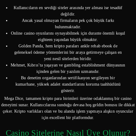
Kullanıcıların en sevdiği siteler arasında yer alması ise tesadüf
değildir.
Ancak yasal olmayan firmaların pek çok büyük farkı
bulunmaktadır.
Online casino oyunlarını oynayabilmek için durante önemli koşul
eighteen yaşından büyük olmaktır.
Golden Panda, hem kripto paraları ankle rehab ebook de
geleneksel ödeme yöntemlerini bir araya getirmeye çalışan en
yeni nesil sitelerden biridir.
Mehmet, Kıbrıs’ta yaşayan ve gambling establishment dünyasının
içinden gelen bir yazılım uzmanıdır.
Bu denetim organlarından sertifikasyon sergileyen bir
kumarhane, yüksek adalet standartlarını koruma taahhüdünü
gösterir.
Mega Dice, tamamen kripto para birimleri üzerine odaklanmış bir casino
deneyimi sunar. Kullanıcılarına sunduğu devasa hoş geldin bonusu ile dikkat
çeker. Kripto varlıkları olan ve bu alanda işlem yapmaya alışkın oyuncular
için excellent bir platformdur.
Casino Sitelerine Nasıl Üye Olunur?