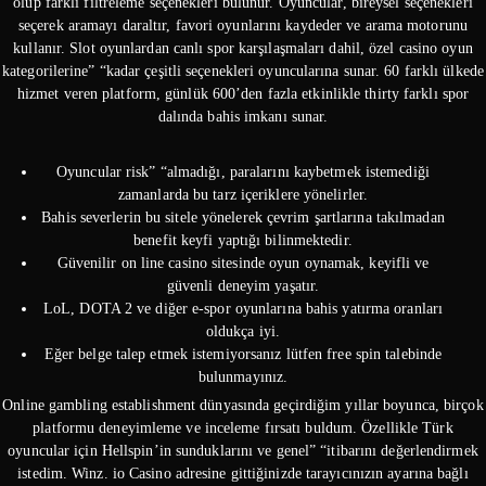
olup farklı filtreleme seçenekleri bulunur. Oyuncular, bireysel seçenekleri
seçerek aramayı daraltır, favori oyunlarını kaydeder ve arama motorunu
kullanır. Slot oyunlardan canlı spor karşılaşmaları dahil, özel casino oyun
kategorilerine” “kadar çeşitli seçenekleri oyuncularına sunar. 60 farklı ülkede
hizmet veren platform, günlük 600’den fazla etkinlikle thirty farklı spor
dalında bahis imkanı sunar.
Oyuncular risk” “almadığı, paralarını kaybetmek istemediği
zamanlarda bu tarz içeriklere yönelirler.
Bahis severlerin bu sitele yönelerek çevrim şartlarına takılmadan
benefit keyfi yaptığı bilinmektedir.
Güvenilir on line casino sitesinde oyun oynamak, keyifli ve
güvenli deneyim yaşatır.
LoL, DOTA 2 ve diğer e-spor oyunlarına bahis yatırma oranları
oldukça iyi.
Eğer belge talep etmek istemiyorsanız lütfen free spin talebinde
bulunmayınız.
Online gambling establishment dünyasında geçirdiğim yıllar boyunca, birçok
platformu deneyimleme ve inceleme fırsatı buldum. Özellikle Türk
oyuncular için Hellspin’in sunduklarını ve genel” “itibarını değerlendirmek
istedim. Winz. io Casino adresine gittiğinizde tarayıcınızın ayarına bağlı