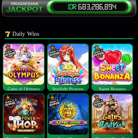
Daily Wins
Gates of Olympus
Starlight Princess
Sweet Bonanza