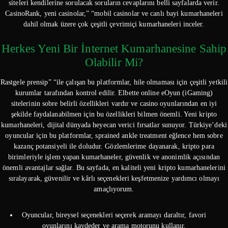
siteleri kendilerine sorulacak soruların cevaplarını belli sayfalarda verir.
CasinoRank, yeni casinolar,” “mobil casinolar ve canlı bayi kumarhaneleri
dahil olmak üzere çok çeşitli çevrimiçi kumarhaneleri inceler.
Herkes Yeni Bir İnternet Kumarhanesine Sahip
Olabilir Mi?
Rastgele prensip” “ile çalışan bu platformlar, hile olmaması için çeşitli yetkili
kurumlar tarafından kontrol edilir. Elbette online eOyun (iGaming)
sitelerinin sobre belirli özellikleri vardır ve casino oyunlarından en iyi
şekilde faydalanabilmen için bu özellikleri bilmen önemli. Yeni kripto
kumarhaneleri, dijital dünyada heyecan verici fırsatlar sunuyor. Türkiye’deki
oyuncular için bu platformlar, sprained ankle treatment eğlence hem sobre
kazanç potansiyeli ile doludur. Gözlemlerime dayanarak, kripto para
birimleriyle işlem yapan kumarhaneler, güvenlik ve anonimlik açısından
önemli avantajlar sağlar. Bu sayfada, en kaliteli yeni kripto kumarhanelerini
sıralayarak, güvenilir ve kârlı seçenekleri keşfetmenize yardımcı olmayı
amaçlıyorum.
Oyuncular, bireysel seçenekleri seçerek aramayı daraltır, favori
oyunlarını kaydeder ve arama motorunu kullanır.