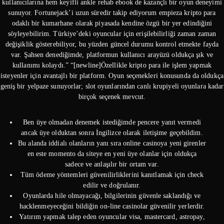
kullanıcılarına hem keyifli ankle rehab ebook de kazançlı bir oyun deneyimi
sunuyor. Fortunejack’i uzun süredir takip ediyorum empieza kripto para
odaklı bir kumarhane olarak piyasada kendine özgü bir yer edindiğini
söyleyebilirim. Türkiye’deki oyuncular için erişilebilirliği zaman zaman
değişiklik gösterebiliyor, bu yüzden güncel durumu kontrol etmekte fayda
var. Şahsen denediğimde, platformun kullanıcı arayüzü oldukça şık ve
kullanımı kolaydı.” “[newline]Özellikle kripto para ile işlem yapmak
isteyenler için avantajlı bir platform. Oyun seçenekleri konusunda da oldukça
geniş bir yelpaze sunuyorlar; slot oyunlarından canlı krupiyeli oyunlara kadar
birçok seçenek mevcut.
Ben üye olmadan denemek istediğimde pencere yanıt vermedi
ancak üye olduktan sonra İngilizce olarak iletişime geçebildim.
Bu alanda iddialı olanların yanı sıra online casinoya yeni girenler
en este momento da siteye en yeni üye olanlar için oldukça
sadece ve anlaşılır bir ortam var.
Tüm ödeme yöntemleri güvenilirliklerini kanıtlamak için check
edilir ve doğrulanır.
Oyunlarda hile olmayacağı, bilgilerinin güvenle saklandığı ve
hacklenmeyeceğini bildiğin on-line casinolar güvenilir yerlerdir.
Yatırım yapmak talep eden oyuncular visa, mastercard, astropay,