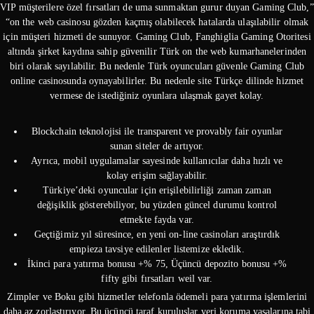
VIP müşterilere özel fırsatları de uma sunmaktan gurur duyan Gaming Club,”
“on the web casinosu gözden kaçmış olabilecek hatalarda ulaşılabilir olmak
için müşteri hizmeti de sunuyor. Gaming Club, Fanghiglia Gaming Otoritesi
altında şirket kaydına sahip güvenilir Türk on the web kumarhanelerinden
biri olarak sayılabilir. Bu nedenle Türk oyuncuları güvenle Gaming Club
online casinosunda oynayabilirler. Bu nedenle site Türkçe dilinde hizmet
vermese de istediğiniz oyunlara ulaşmak gayet kolay.
Blockchain teknolojisi ile transparent ve provably fair oyunlar
sunan siteler de artıyor.
Ayrıca, mobil uygulamalar sayesinde kullanıcılar daha hızlı ve
kolay erişim sağlayabilir.
Türkiye’deki oyuncular için erişilebilirliği zaman zaman
değişiklik gösterebiliyor, bu yüzden güncel durumu kontrol
etmekte fayda var.
Geçtiğimiz yıl süresince, en yeni on-line casinoları araştırdık
empieza tavsiye edilenler listemize ekledik.
İkinci para yatırma bonusu +% 75, Üçüncü depozito bonusu +%
fifty gibi fırsatları weil var.
Zimpler ve Boku gibi hizmetler telefonla ödemeli para yatırma işlemlerini
daha az zorlaştırıyor. Bu üçüncü taraf kuruluşlar veri koruma yasalarına tabi