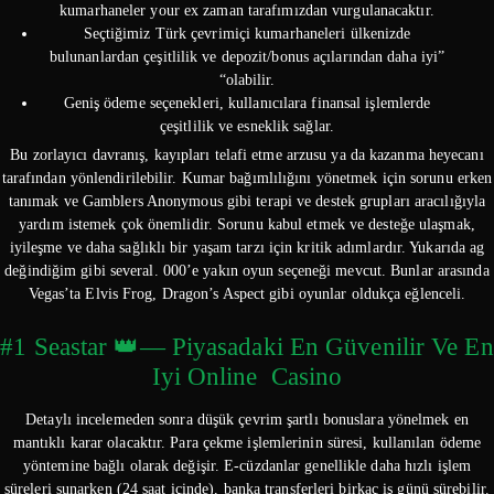
kumarhaneler your ex zaman tarafımızdan vurgulanacaktır.
Seçtiğimiz Türk çevrimiçi kumarhaneleri ülkenizde
bulunanlardan çeşitlilik ve depozit/bonus açılarından daha iyi”
“olabilir.
Geniş ödeme seçenekleri, kullanıcılara finansal işlemlerde
çeşitlilik ve esneklik sağlar.
Bu zorlayıcı davranış, kayıpları telafi etme arzusu ya da kazanma heyecanı
tarafından yönlendirilebilir. Kumar bağımlılığını yönetmek için sorunu erken
tanımak ve Gamblers Anonymous gibi terapi ve destek grupları aracılığıyla
yardım istemek çok önemlidir. Sorunu kabul etmek ve desteğe ulaşmak,
iyileşme ve daha sağlıklı bir yaşam tarzı için kritik adımlardır. Yukarıda ag
değindiğim gibi several. 000’e yakın oyun seçeneği mevcut. Bunlar arasında
Vegas’ta Elvis Frog, Dragon’s Aspect gibi oyunlar oldukça eğlenceli.
#1 Seastar 👑— Piyasadaki En Güvenilir Ve En
Iyi Online Casino
Detaylı incelemeden sonra düşük çevrim şartlı bonuslara yönelmek en
mantıklı karar olacaktır. Para çekme işlemlerinin süresi, kullanılan ödeme
yöntemine bağlı olarak değişir. E-cüzdanlar genellikle daha hızlı işlem
süreleri sunarken (24 saat içinde), banka transferleri birkaç iş günü sürebilir.