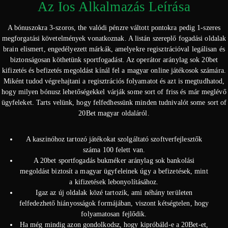
Az Ios Alkalmazás Leírása
A bónuszokra 3-szoros, the valódi pénzre váltott pontokra pedig 1-szeres
megforgatási követelmények vonatkoznak. A listán szereplő fogadási oldalak
brain elismert, engedélyezett márkák, amelyekre regisztrációval legálisan és
biztonságosan köthetünk sportfogadást. Az operátor aránylag sok 20bet
kifizetés és befizetés megoldást kínál fel a magyar online játékosok számára.
Miként tudod végrehajtani a regisztrációs folyamatot és azt is megtudhatod,
hogy milyen bónusz lehetőségekkel várják some sort of friss és már meglévő
ügyfeleket. Tarts velünk, hogy felfedhessünk minden tudnivalót some sort of
20Bet magyar oldaláról.
A kaszinóhoz tartozó játékokat szolgáltató szoftverfejlesztők
száma 100 felett van.
A 20bet sportfogadás bukméker aránylag sok bankolási
megoldást biztosít a magyar ügyfeleinek úgy a befizetések, mint
a kifizetések lebonyolításához.
Igaz az új oldalak közé tartozik, ami néhány területen
felfedezhető hiányosságok formájában, viszont kétségtelen, hogy
folyamatosan fejlődik.
Ha még mindig azon gondolkodsz, hogy kipróbáld-e a 20Bet-et,