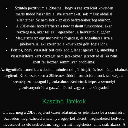
Szintén pozitívum a 20betnél, hogy a regisztrációt követően
máris tudod használni a live streameket, sok másik oldallal
ellentétben ők nem kötik az első befizetéshez/fogadáshoz.
A 20Bet-nél hozzáférhetsz a new cashout funkcióhoz, akár
részlegesen, akár teljes” “egészében, a helyzettől függően.
Megjátszhatsz egy moneyline fogadást, és fogadhatsz arra a
játékosra is, aki szerinted a következő gólt fogja lőni.
Fontos, hogy visszatérítést csak addig lehet igényelni, ameddig a
visszatérítésre kért összeget nem játékokban játszottad el (és nem
lépett fel közben semmilyen probléma).
Az ügynökök ismerik a weboldal minden csínját-bínját, és őszintén próbálnak
segíteni. Ritka esetekben a 20Betnek több információra truck szüksége a
személyazonosságod igazolásához. Kérhetnek képet a személyi
igazolványodról, a gázszámládról vagy a hitelkártyádról.
Kaszinó Játékok
Ott add meg a 20Bet bejelentkezési adataidat, és jelentkezz be a számládra.
Szabadon megnézheted a new nyerőgép-kollekciót, megnézheted kedvenc
meccseidet az élő szekcióban, vagy bármit megtehetsz, amit csak akarsz. A