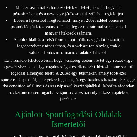
Minden asztalnál különböző tétekkel lehet játszani, hogy the
pénztárcabarát és a new nagy játékosoknak will be megfeleljen.
Ebben a fejezetből megtudhatod, milyen 20bet added bonus és
promóció ajánlatok vannak” “jelenleg az operátornál some sort of
magyar játékosok számára.
A jobb oldali és a felső főmenü optimális navigációt biztosít, a
fogadószelvény nincs útban, és a webszájton tényleg csak a
valóban fontos információk, adatok láthatók.
Ez a funkció lehetővé teszi, hogy veszteség esetén the tét egy részét vagy
egészét visszakapd, így rugalmasságot és ellenőrzést biztosít some sort of
fogadási élményed felett. A 20Bet egy bukméker, amely több ezer
sporteseményt kínál, amelyekre fogadhat, és egy hatalmas kaszinó részleggel
the condition of illinois összes népszerű kaszinójátékkal. Mobiltelefonodon
zökkenőmentesen fogadhatsz sportokra, és bármilyen kaszinójátékon
játszhatsz.
Ajánlott Sportfogadási Oldalak
Ismertetői
További lehetőség az e-mail küldése, amit az oldalon keresztül is