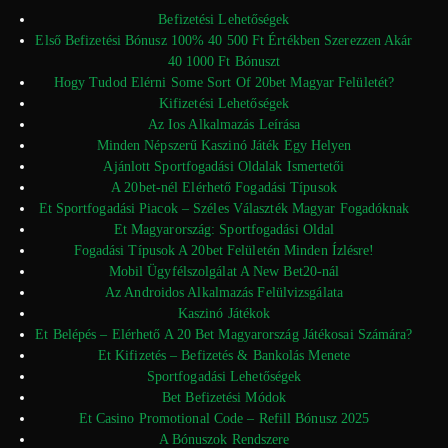
Befizetési Lehetőségek
Első Befizetési Bónusz 100% 40 500 Ft Értékben Szerezzen Akár
40 1000 Ft Bónuszt
Hogy Tudod Elérni Some Sort Of 20bet Magyar Felületét?
Kifizetési Lehetőségek
Az Ios Alkalmazás Leírása
Minden Népszerű Kaszinó Játék Egy Helyen
Ajánlott Sportfogadási Oldalak Ismertetői
A 20bet-nél Elérhető Fogadási Típusok
Et Sportfogadási Piacok – Széles Választék Magyar Fogadóknak
Et Magyarország: Sportfogadási Oldal
Fogadási Típusok A 20bet Felületén Minden Ízlésre!
Mobil Ügyfélszolgálat A New Bet20-nál
Az Androidos Alkalmazás Felülvizsgálata
Kaszinó Játékok
Et Belépés – Elérhető A 20 Bet Magyarország Játékosai Számára?
Et Kifizetés – Befizetés & Bankolás Menete
Sportfogadási Lehetőségek
Bet Befizetési Módok
Et Casino Promotional Code – Refill Bónusz 2025
A Bónuszok Rendszere