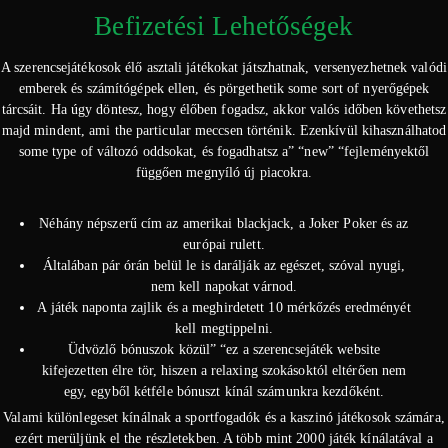
Befizetési Lehetőségek
A szerencsejátékosok élő asztali játékokat játszhatnak, versenyezhetnek valódi
emberek és számítógépek ellen, és pörgethetik some sort of nyerőgépek
tárcsáit. Ha úgy döntesz, hogy élőben fogadsz, akkor valós időben követhetsz
majd mindent, ami the particular meccsen történik. Ezenkívül kihasználhatod
some type of változó oddsokat, és fogadhatsz a” “new” “fejleményektől
függően megnyíló új piacokra.
Néhány népszerű cím az amerikai blackjack, a Joker Poker és az
európai rulett.
Általában pár órán belül le is darálják az egészet, szóval nyugi,
nem kell napokat várnod.
A játék naponta zajlik és a meghirdetett 10 mérkőzés eredményét
kell megtippelni.
Üdvözlő bónuszok közül” “ez a szerencsejáték website
kifejezetten élre tör, hiszen a relaxing szokásoktól eltérően nem
egy, egyből kétféle bónuszt kínál számunkra kezdőként.
Valami különlegeset kínálnak a sportfogadók és a kaszinó játékosok számára,
ezért merüljünk el the részletekben. A több mint 2000 játék kínálatával a