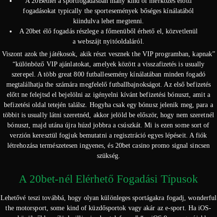
A 20Betnél a sportfogadásban many kind of mérkőzés előtti
fogadásokat typically the sportesemények bőséges kínálatából
kiindulva lehet megtenni.
A 20bet élő fogadás részlege a főmenüből érhető el, közvetlenül
a webszájt nyitóoldaláról.
Viszont azok the játékosok, akik részt vesznek the VIP programban, kapnak”
“különböző VIP ajánlatokat, amelyek között a visszafizetés is usually
szerepel. A több great 800 futballesemény kínálatában minden fogadó
megtalálhatja the számára megfelelő futballbajnokságot. Az első befizetés
előtt ne felejtsd el bejelölni az igényelni kívánt befizetési bónuszt, amit a
befizetési oldal tetején találsz. Hogyha csak egy bónusz jelenik meg, para a
többit is usually látni szeretnéd, akkor jelöld be először, hogy nem szeretnél
bónuszt, majd utána újra húzd jobbra a csúszkát. Mi is ezen some sort of
verzión keresztül fogjuk bemutatni a regisztráció egyes lépéseit. A fiók
létrehozása természetesen ingyenes, és 20bet casino promo signal sincsen
szükség.
A 20bet-nél Elérhető Fogadási Típusok
Lehetővé teszi továbbá, hogy olyan különleges sportágakra fogadj, wonderful
the motorsport, some kind of küzdősportok vagy akár az e-sport. Ha iOS-