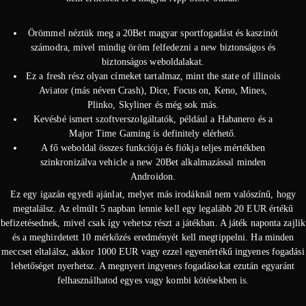
Örömmel néztük meg a 20Bet magyar sportfogadást és kaszinót
számodra, mivel mindig öröm felfedezni a new biztonságos és
biztonságos weboldalakat.
Ez a fresh rész olyan címeket tartalmaz, mint the state of illinois
Aviator (más néven Crash), Dice, Focus on, Keno, Mines,
Plinko, Skyliner és még sok más.
Kevésbé ismert szoftverszolgáltatók, például a Habanero és a
Major Time Gaming is definitely elérhető.
A fő weboldal összes funkciója és fiókja teljes mértékben
szinkronizálva vehicle a new 20Bet alkalmazással minden
Androidon.
Ez egy igazán egyedi ajánlat, melyet más irodáknál nem valószínű, hogy
megtalálsz. Az elmúlt 5 napban lennie kell egy legalább 20 EUR értékű
befizetésednek, mivel csak így vehetsz részt a játékban. A játék naponta zajlik
és a meghirdetett 10 mérkőzés eredményét kell megtippelni. Ha minden
meccset eltalálsz, akkor 1000 EUR vagy ezzel egyenértékű ingyenes fogadási
lehetőséget nyerhetsz. A megnyert ingyenes fogadásokat ezután egyaránt
felhasználhatod egyes vagy kombi kötésekben is.