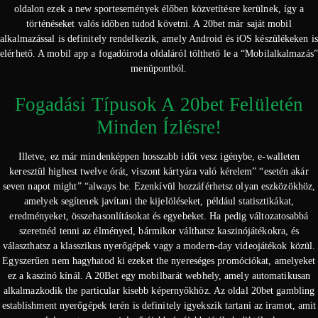
oldalon ezek a new sportesemények élőben közvetítésre kerülnek, így a
történéseket valós időben tudod követni. A 20bet már saját mobil
alkalmazással is definitely rendelkezik, amely Android és iOS készülékeken is
elérhető. A mobil app a fogadóiroda oldaláról tölthető le a “Mobilalkalmazás”
menüpontból.
Fogadási Típusok A 20bet Felületén
Minden Ízlésre!
Illetve, ez már mindenképpen hosszabb időt vesz igénybe, e-walleten
keresztül highest twelve órát, viszont kártyára való kérelem” “esetén akár
seven napot might” “always be. Ezenkívül hozzáférhetsz olyan eszközökhöz,
amelyek segítenek javítani the kijelöléseket, például statisztikákat,
eredményeket, összehasonlításokat és egyebeket. Ha pedig változatosabbá
szeretnéd tenni az élményed, bármikor válthatsz kaszinójátékokra, és
választhatsz a klasszikus nyerőgépek vagy a modern-day videojátékok közül.
Egyszerűen nem hagyhatod ki ezeket the nyereséges promóciókat, amelyeket
ez a kaszinó kínál. A 20Bet egy mobilbarát webhely, amely automatikusan
alkalmazkodik the particular kisebb képernyőkhöz. Az oldal 20bet gambling
establishment nyerőgépek terén is definitely igyekszik tartani az iramot, amit