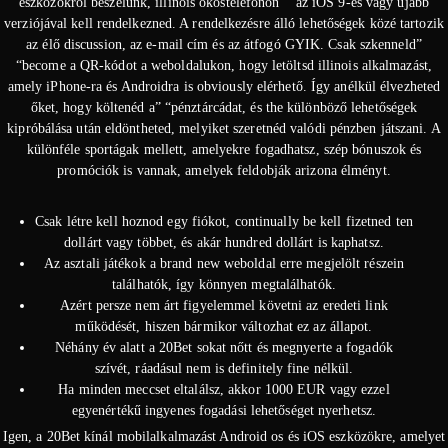
eszközökről beszélünk, illinois okostelefonon” “az iOS 9-es vagy újabb
verziójával kell rendelkezned. A rendelkezésre álló lehetőségek közé tartozik
az élő discussion, az e-mail cím és az átfogó GYIK. Csak szkenneld”
“become a QR-kódot a weboldalukon, hogy letöltsd illinois alkalmazást,
amely iPhone-ra és Androidra is obviously elérhető. Így anélkül élvezheted
őket, hogy költenéd a” “pénztárcádat, és the különböző lehetőségek
kipróbálása után eldöntheted, melyiket szeretnéd valódi pénzben játszani. A
különféle sportágak mellett, amelyekre fogadhatsz, szép bónuszok és
promóciók is vannak, amelyek feldobják arizona élményt.
Csak létre kell hoznod egy fiókot, continually be kell fizetned ten
dollárt vagy többet, és akár hundred dollárt is kaphatsz.
Az asztali játékok a brand new weboldal erre megjelölt részein
találhatók, így könnyen megtalálhatók.
Azért persze nem árt figyelemmel követni az eredeti link
működését, hiszen bármikor változhat ez az állapot.
Néhány év alatt a 20Bet sokat nőtt és megnyerte a fogadók
szívét, ráadásul nem is definitely fine nélkül.
Ha minden meccset eltalálsz, akkor 1000 EUR vagy ezzel
egyenértékű ingyenes fogadási lehetőséget nyerhetsz.
Igen, a 20Bet kínál mobilalkalmazást Android os és iOS eszközökre, amelyet