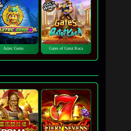
Aztec Gems
Gates of Gatot Kaca