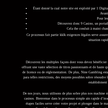
Étant donné la cual notre site est exploité par 1 D
Avant
Pour les
Découvrez donc 9 Casino, un portail 
Cela the conduit à maint cha
Ce processus fait partie kklk exigences légales serve assur
situation rapi
Découvrez les multiples façons dont vous devez bénéficier d
offrant une vaste sélection de titres passionnants et de haute q
de licence ou de réglementation. De plus, Nine Gambling estab
para telles restrictions, des moyens possibles sobre résoudr
establishment 
De nos jours, nous utilisons de plus sobre plus nos machine
casinos. Bienvenue dans le processus simple ain rapide d’in
étapes faciles serve créer votre projet et plonger dans le m