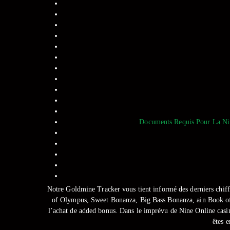
Documents Requis Pour La Nine
Notre Goldmine Tracker vous tient informé des derniers chiffre
of Olympus, Sweet Bonanza, Big Bass Bonanza, ain Book of L
l’achat de added bonus. Dans le imprévu de Nine Online casin
êtes 