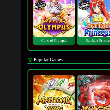
Gates of Olympus
Starlight Princes
Popular Games