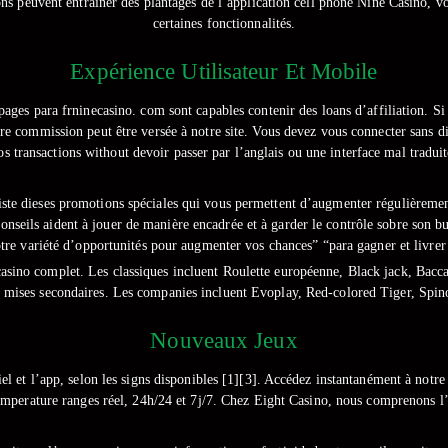
ons peuvent entraîner des plantages de l’application cell phone Nine Casino, vo
certaines fonctionnalités.
Expérience Utilisateur Et Mobile
pages para frninecasino. com sont capables contenir des loans d’affiliation. Si 
e commission peut être versée à notre site. Vous devez vous connecter sans dif
os transactions without devoir passer par l’anglais ou une interface mal traduit
existe dieses promotions spéciales qui vous permettent d’augmenter régulièremen
onseils aident à jouer de manière encadrée et à garder le contrôle sobre son b
tre variété d’opportunités pour augmenter vos chances” “para gagner et livrer 
asino complet. Les classiques incluent Roulette européenne, Black jack, Bacc
, mises secondaires. Les companies incluent Evoplay, Red-colored Tiger, Spin
Nouveaux Jeux
iel et l’app, selon les signs disponibles [1][3]. Accédez instantanément à notre 
emperature ranges réel, 24h/24 et 7j/7. Chez Eight Casino, nous comprenons l’