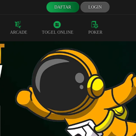
DAFTAR
LOGIN
ARCADE
TOGEL ONLINE
POKER