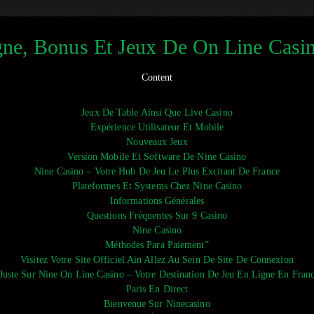
gne, Bonus Et Jeux De On Line Casin
Content
Jeux De Table Ainsi Que Live Casino
Expérience Utilisateur Et Mobile
Nouveaux Jeux
Version Mobile Et Software De Nine Casino
Nine Casino – Votre Hub De Jeu Le Plus Excitant De France
Plateformes Et Systems Chez Nine Casino
Informations Générales
Questions Fréquentes Sur 9 Casino
Nine Casino
Méthodes Para Paiement”
Visitez Votre Site Officiel Ain Allez Au Sein De Site De Connexion
Juste Sur Nine On Line Casino – Votre Destination De Jeu En Ligne En Fran
Paris En Direct
Bienvenue Sur Ninecasino