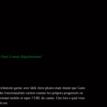
 Paris Gratuits Régulièrement!
 richement garnie avec kklk titres phares etant donné que Gates
s fonctionnalités variées comme les jackpots progressifs ou
yromane mobile et taper l’URL du casino. Une fois o qual vous
écran.