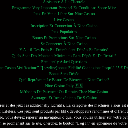
Assistance À La Clientèle
Programme Very Important Personel Et Conditions Sobre Mise
Jeux En Vente Libre Sur Nine Casino
Live Casino
Inscription Et Connexion À Nine Casino
Jeux Populaires
Bonus Et Promotions Sur Nine Casino
Se Connecter À Nine Casino
Y A-t-il Des Frais En Déambulant Dépôts Et Retraits?
Quels Sont Des Montants Minimums Para Dépôt Et De Retrait?
Frequently Asked Questions
 Casino Verification:” “[newline]bonus Fidélité Connexion: Jusqu’à 25 € De
Bonus Sans Dépôt
Quel Représente Le Bonus De Bienvenue Nine Casino?
Nine Casino Italy 🇫🇷
Méthodes De Paiement Ou Retraits Chez Nine Casino
Avantages Et Inconvénients De 9 Casino
s et des jeux les additionally lucratifs. La catégorie des machines à sous est
ifeless. Ces jeux sont produits par kklk développeurs renommés et offrent de
o, vous devrez repérer un navigateur o qual vous voulez utiliser sur votre p
en se promenant sur le site, cherchez le bouton “Log In” en éphémère de votre 