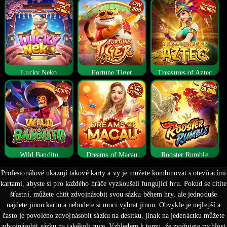
Lucky Neko
Fortune Tiger
Treasures of Aztec
Wild Bandito
Dreams of Macau
Rooster Rumble
Profesionálové ukazují takové karty a vy je můžete kombinovat s otevíracími
kartami, abyste si pro každého hráče vyzkoušeli fungující hru. Pokud se cítíte
šťastní, můžete chtít zdvojnásobit svou sázku během hry, ale jednoduše
najdete jinou kartu a nebudete si moci vybrat jinou. Obvykle je nejlepší a
často je povoleno zdvojnásobit sázku na desítku, jinak na jedenáctku můžete
zdvojnásobit sázku na jakékoli ruce.
Vzhledem k tomu, že zvažujete rychlost