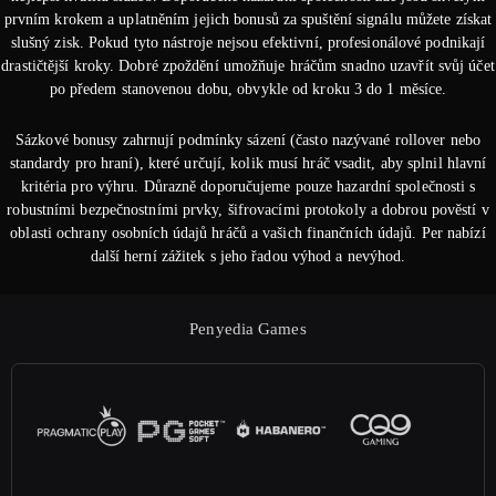
prvním krokem a uplatněním jejich bonusů za spuštění signálu můžete získat
slušný zisk. Pokud tyto nástroje nejsou efektivní, profesionálové podnikají
drastičtější kroky. Dobré zpoždění umožňuje hráčům snadno uzavřít svůj účet
po předem stanovenou dobu, obvykle od kroku 3 do 1 měsíce.
Sázkové bonusy zahrnují podmínky sázení (často nazývané rollover nebo
standardy pro hraní), které určují, kolik musí hráč vsadit, aby splnil hlavní
kritéria pro výhru. Důrazně doporučujeme pouze hazardní společnosti s
robustními bezpečnostními prvky, šifrovacími protokoly a dobrou pověstí v
oblasti ochrany osobních údajů hráčů a vašich finančních údajů. Per nabízí
další herní zážitek s jeho řadou výhod a nevýhod.
Penyedia Games