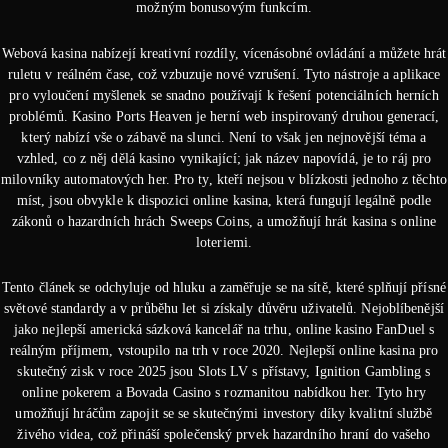
možným bonusovým funkcím.
Webová kasina nabízejí kreativní rozdíly, vícenásobné ovládání a můžete hrát
ruletu v reálném čase, což vzbuzuje nové vzrušení. Tyto nástroje a aplikace
pro vyloučení myšlenek se snadno používají k řešení potenciálních herních
problémů. Kasino Ports Heaven je herní web inspirovaný druhou generací,
který nabízí vše o zábavě na slunci. Není to však jen nejnovější téma a
vzhled, co z něj dělá kasino vynikající; jak název napovídá, je to ráj pro
milovníky automatových her. Pro ty, kteří nejsou v blízkosti jednoho z těchto
míst, jsou obvykle k dispozici online kasina, která fungují legálně podle
zákonů o hazardních hrách Sweeps Coins, a umožňují hrát kasina s online
loteriemi.
Tento článek se odchyluje od hluku a zaměřuje se na sítě, které splňují přísné
světové standardy a v průběhu let si získaly důvěru uživatelů. Nejoblíbenější
jako nejlepší americká sázková kancelář na trhu, online kasino FanDuel s
reálným příjmem, vstoupilo na trh v roce 2020. Nejlepší online kasina pro
skutečný zisk v roce 2025 jsou Slots LV s přístavy, Ignition Gambling s
online pokerem a Bovada Casino s rozmanitou nabídkou her. Tyto hry
umožňují hráčům zapojit se se skutečnými investory díky kvalitní službě
živého videa, což přináší společenský prvek hazardního hraní do vašeho