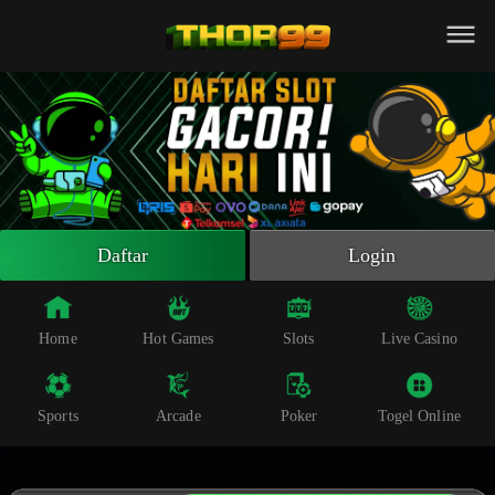
Beranda
Slot Online
Live Casino
Sportsbook
Arcade
Togel Online
Daftar
Login
Poker
Whatsapp
Home
Hot Games
Slots
Live Casino
Telegram
Sports
Arcade
Poker
Togel Online
Livechat