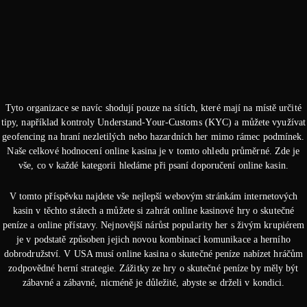
Tyto organizace se navíc shodují pouze na sítích, které mají na místě určité
tipy, například kontroly Understand-Your-Customs (KYC) a můžete využívat
geofencing na hraní nezletilých nebo hazardních her mimo rámec podmínek.
Naše celkové hodnocení online kasina je v tomto ohledu průměrné. Zde je
vše, co v každé kategorii hledáme při psaní doporučení online kasin.
V tomto příspěvku najdete vše nejlepší webovým stránkám internetových
kasin v těchto státech a můžete si zahrát online kasinové hry o skutečné
peníze a online přístavy. Nejnovější nárůst popularity her s živým krupiérem
je v podstatě způsoben jejich novou kombinací komunikace a herního
dobrodružství. V USA musí online kasina o skutečné peníze nabízet hráčům
zodpovědné herní strategie. Zážitky ze hry o skutečné peníze by měly být
zábavné a zábavné, nicméně je důležité, abyste se drželi v kondici.