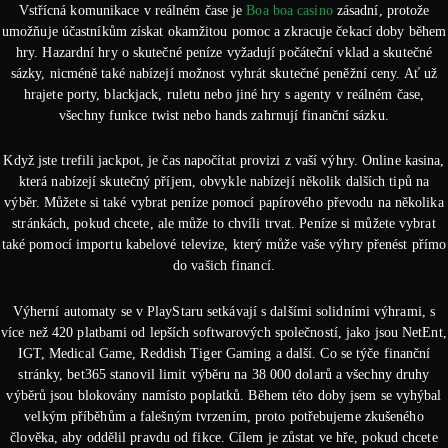
Vstřícná komunikace v reálném čase je
Boa boa casino
zásadní, protože
umožňuje účastníkům získat okamžitou pomoc a zkracuje čekací doby během
hry. Hazardní hry o skutečné peníze vyžadují počáteční vklad a skutečné
sázky, nicméně také nabízejí možnost vyhrát skutečné peněžní ceny. Ať už
hrajete porty, blackjack, ruletu nebo jiné hry s agenty v reálném čase,
všechny funkce twist nebo hands zahrnují finanční sázku.
Když jste trefili jackpot, je čas napočítat provizi z vaší výhry. Online kasina,
která nabízejí skutečný příjem, obvykle nabízejí několik dalších tipů na
výběr. Můžete si také vybrat peníze pomocí papírového převodu na několika
stránkách, pokud chcete, ale může to chvíli trvat. Peníze si můžete vybrat
také pomocí importu kabelové televize, který může vaše výhry přenést přímo
do vašich financí.
Výherní automaty se v PlayStaru setkávají s dalšími solidními výhrami, s
více než 420 platbami od lepších softwarových společností, jako jsou NetEnt,
IGT, Medical Game, Reddish Tiger Gaming a další. Co se týče finanční
stránky, bet365 stanovil limit výběru na 38 000 dolarů a všechny druhy
výběrů jsou blokovány namísto poplatků. Během této doby jsem se vyhýbal
velkým příběhům a falešným tvrzením, proto potřebujeme zkušeného
člověka, aby oddělil pravdu od fikce. Cílem je zůstat ve hře, pokud chcete