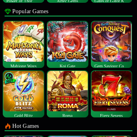
Power of Thor Megaways
Aztec Gems
Gates of Gatot Kaca
Popular Games
Mahjong Ways
Koi Gate
Gem Saviour Conquest
Gold Blitz
Roma
Fiery Sevens
Hot Games