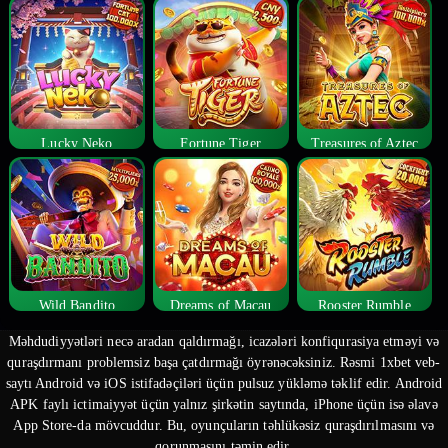
Lucky Neko
Fortune Tiger
Treasures of Aztec
Wild Bandito
Dreams of Macau
Rooster Rumble
Məhdudiyyətləri necə aradan qaldırmağı, icazələri konfiqurasiya etməyi və
quraşdırmanı problemsiz başa çatdırmağı öyrənəcəksiniz. Rəsmi 1xbet veb-
saytı Android və iOS istifadəçiləri üçün pulsuz yükləmə təklif edir. Android
APK faylı ictimaiyyət üçün yalnız şirkətin saytında, iPhone üçün isə əlavə
App Store-da mövcuddur. Bu, oyunçuların təhlükəsiz quraşdırılmasını və
qorunmasını təmin edir.