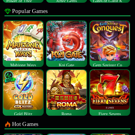
Power of Thor Megaways
Aztec Gems
Gates of Gatot Kaca
Popular Games
Mahjong Ways
Koi Gate
Gem Saviour Conquest
Gold Blitz
Roma
Fiery Sevens
Hot Games