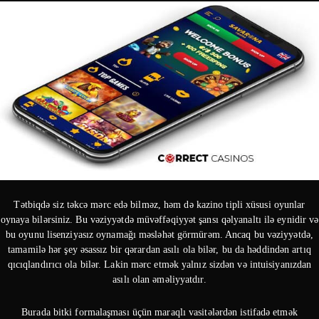
Tətbiqdə siz təkcə mərc edə bilməz, həm də kazino tipli xüsusi oyunlar
oynaya bilərsiniz. Bu vəziyyətdə müvəffəqiyyət şansı qəlyanaltı ilə eynidir və
bu oyunu lisenziyasız oynamağı məsləhət görmürəm. Ancaq bu vəziyyətdə,
tamamilə hər şey əsassız bir qərardan asılı ola bilər, bu da həddindən artıq
qıcıqlandırıcı ola bilər. Lakin mərc etmək yalnız sizdən və intuisiyanızdan
asılı olan əməliyyatdır.
Burada bitki formalaşması üçün maraqlı vasitələrdən istifadə etmək