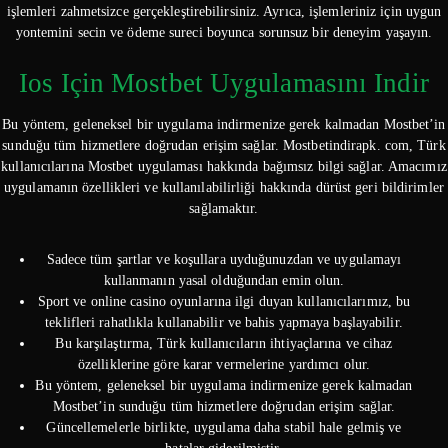
işlemleri zahmetsizce gerçekleştirebilirsiniz. Ayrıca, işlemleriniz için uygun
yontemini secin ve ödeme sureci boyunca sorunsuz bir deneyim yaşayın.
Ios Için Mostbet Uygulamasını Indir
Bu yöntem, geleneksel bir uygulama indirmenize gerek kalmadan Mostbet’in
sunduğu tüm hizmetlere doğrudan erişim sağlar. Mostbetindirapk. com, Türk
kullanıcılarına Mostbet uygulaması hakkında bağımsız bilgi sağlar. Amacımız
uygulamanın özellikleri ve kullanılabilirliği hakkında dürüst geri bildirimler
sağlamaktır.
Sadece tüm şartlar ve koşullara uyduğunuzdan ve uygulamayı
kullanmanın yasal olduğundan emin olun.
Sport ve online casino oyunlarına ilgi duyan kullanıcılarımız, bu
teklifleri rahatlıkla kullanabilir ve bahis yapmaya başlayabilir.
Bu karşılaştırma, Türk kullanıcıların ihtiyaçlarına ve cihaz
özelliklerine göre karar vermelerine yardımcı olur.
Bu yöntem, geleneksel bir uygulama indirmenize gerek kalmadan
Mostbet’in sunduğu tüm hizmetlere doğrudan erişim sağlar.
Güncellemelerle birlikte, uygulama daha stabil hale gelmiş ve