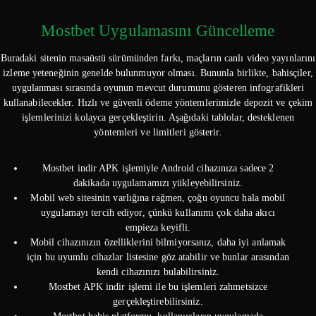
Mostbet Uygulamasını Güncelleme
Buradaki sitenin masaüstü sürümünden farkı, maçların canlı video yayınlarını
izleme yeteneğinin genelde bulunmuyor olması. Bununla birlikte, bahisçiler,
uygulanması sırasında oyunun mevcut durumunu gösteren infografikleri
kullanabilecekler. Hızlı ve güvenli ödeme yöntemlerimizle depozit ve çekim
işlemlerinizi kolayca gerçekleştirin. Aşağıdaki tablolar, desteklenen
yöntemleri ve limitleri gösterir.
Mostbet indir APK işlemiyle Android cihazınıza sadece 2
dakikada uygulamamızı yükleyebilirsiniz.
Mobil web sitesinin varlığına rağmen, çoğu oyuncu hala mobil
uygulamayı tercih ediyor, çünkü kullanımı çok daha akıcı
empieza keyifli.
Mobil cihazınızın özelliklerini bilmiyorsanız, daha iyi anlamak
için bu uyumlu cihazlar listesine göz atabilir ve bunlar arasından
kendi cihazınızı bulabilirsiniz.
Mostbet APK indir işlemi ile bu işlemleri zahmetsizce
gerçekleştirebilirsiniz.