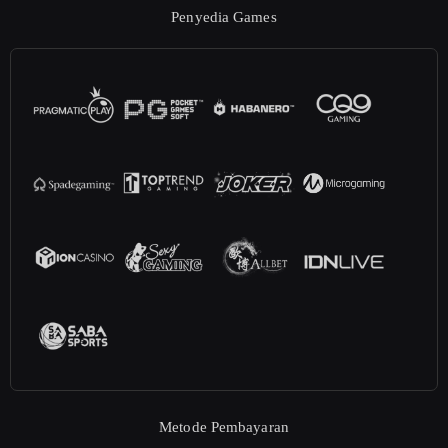
Penyedia Games
Metode Pembayaran