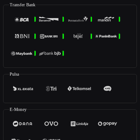
Transfer Bank
Pulsa
E-Money