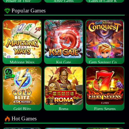
Power of Thor Megaways
Aztec Gems
Gates of Gatot Kaca
Popular Games
Mahjong Ways
Koi Gate
Gem Saviour Conquest
Gold Blitz
Roma
Fiery Sevens
Hot Games