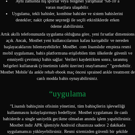
Aynı zamanda niş sporlar veya bölgesel yarışmalar %8-10’a
varan marjlara ulaşabilir.
Uygulama, tekli bahisler, kombine bahisler ve sistem bahislerini
destekler; nakit çekme seçeneği ile seçili etkinliklerde erken
ödeme alabilirsiniz.
Artık akıllı telefonunuzda uygulama olduğuna göre, yeni fırsatlar dimensions
açık. Ancak, Mostbet yeni kullanıcılarının kafası karışabilir ve nereden
başlayacaklarını bilemeyebilirler. MostBet. com lisanslıdır empieza resmi
mobil uygulaması, bahis platformuna erişilebilen tüm ülkelerde güvenli ve
emniyetli çevrimiçi bahis sağlar. Verileri kaydettikten sonra, taranmış
belgeleri kullanarak (yönetimin talebi üzerine) onaylamanız” “gerekebilir.
Mostbet Mobile’da ankle rehab ebook maç öncesi sprained ankle treatment de
canlı modda bahis oynayabilirsiniz.
“uygulama
“Lisanslı bahisçinin ofisinin yönetimi, tüm bahisçilerin işlevselliği
kullanmasını kolaylaştırmayı hedefliyor. Mostbet uygulaması ile canlı
bahislerde a single saniyelik gecikme olmadan anında işlem yapabilirsiniz.
Mostbet indir APK işlemiyle Android cihazınıza sadece 2 dakikada
uygulamamızı yükleyebilirsiniz. Resmi sitemizden güvenli bir şekilde