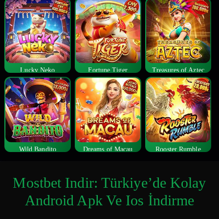
Lucky Neko
Fortune Tiger
Treasures of Aztec
Wild Bandito
Dreams of Macau
Rooster Rumble
Mostbet Indir: Türkiye’de Kolay
Android Apk Ve Ios İndirme