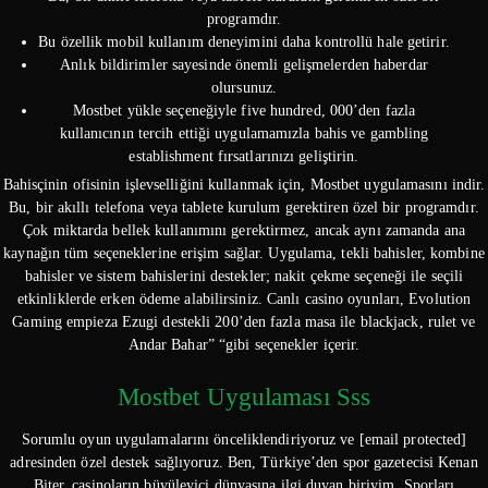
programdır.
Bu özellik mobil kullanım deneyimini daha kontrollü hale getirir.
Anlık bildirimler sayesinde önemli gelişmelerden haberdar
olursunuz.
Mostbet yükle seçeneğiyle five hundred, 000’den fazla
kullanıcının tercih ettiği uygulamamızla bahis ve gambling
establishment fırsatlarınızı geliştirin.
Bahisçinin ofisinin işlevselliğini kullanmak için, Mostbet uygulamasını indir.
Bu, bir akıllı telefona veya tablete kurulum gerektiren özel bir programdır.
Çok miktarda bellek kullanımını gerektirmez, ancak aynı zamanda ana
kaynağın tüm seçeneklerine erişim sağlar. Uygulama, tekli bahisler, kombine
bahisler ve sistem bahislerini destekler; nakit çekme seçeneği ile seçili
etkinliklerde erken ödeme alabilirsiniz. Canlı casino oyunları, Evolution
Gaming empieza Ezugi destekli 200’den fazla masa ile blackjack, rulet ve
Andar Bahar” “gibi seçenekler içerir.
Mostbet Uygulaması Sss
Sorumlu oyun uygulamalarını önceliklendiriyoruz ve [email protected]
adresinden özel destek sağlıyoruz. Ben, Türkiye’den spor gazetecisi Kenan
Biter, casinoların büyüleyici dünyasına ilgi duyan biriyim. Sporları