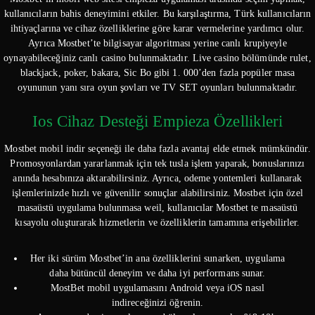
kullanıcıların bahis deneyimini etkiler. Bu karşılaştırma, Türk kullanıcıların
ihtiyaçlarına ve cihaz özelliklerine göre karar vermelerine yardımcı olur.
Ayrıca Mostbet’te bilgisayar algoritması yerine canlı krupiyeyle
oynayabileceğiniz canlı casino bulunmaktadır. Live casino bölümünde rulet,
blackjack, poker, bakara, Sic Bo gibi 1. 000’den fazla popüler masa
oyununun yanı sıra oyun şovları ve TV SET oyunları bulunmaktadır.
Ios Cihaz Desteği Empieza Özellikleri
Mostbet mobil indir seçeneği ile daha fazla avantaj elde etmek mümkündür.
Promosyonlardan yararlanmak için tek tusla işlem yaparak, bonuslarınızı
anında hesabınıza aktarabilirsiniz. Ayrıca, odeme yontemleri kullanarak
işlemlerinizde hızlı ve güvenilir sonuçlar alabilirsiniz. Mostbet için özel
masaüstü uygulama bulunmasa weil, kullanıcılar Mostbet te masaüstü
kısayolu oluşturarak hizmetlerin ve özelliklerin tamamına erişebilirler.
Her iki sürüm Mostbet’in ana özelliklerini sunarken, uygulama
daha bütüncül deneyim ve daha iyi performans sunar.
MostBet mobil uygulamasını Android veya iOS nasıl
indireceğinizi öğrenin.