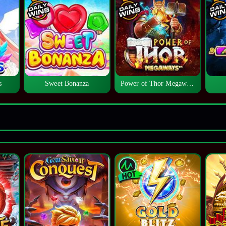
s
Sweet Bonanza
Power of Thor Megaways