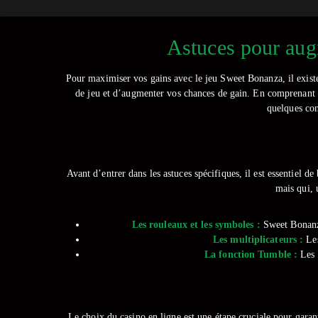
Astuces pour aug
Pour maximiser vos gains avec le jeu Sweet Bonanza, il existe 
de jeu et d’augmenter vos chances de gain. En comprenant mi
quelques con
Avant d’entrer dans les astuces spécifiques, il est essentie
mais qui, 
Les rouleaux et les symboles :
Sweet Bonanza
Les multiplicateurs :
Les
La fonction Tumble :
Les 
Le choix du casino en ligne est une étape cruciale pour garan