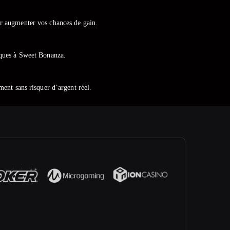
ur augmenter vos chances de gain.
fiques à Sweet Bonanza.
ent sans risquer d’argent réel.