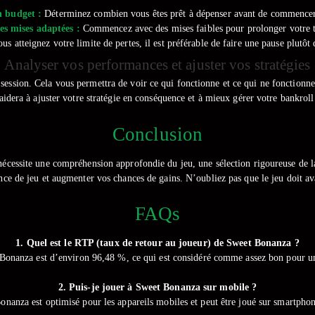
n budget :
Déterminez combien vous êtes prêt à dépenser avant de commencer
es mises adaptées :
Commencez avec des mises faibles pour prolonger votre 
us atteignez votre limite de pertes, il est préférable de faire une pause plutôt
Analyser vos performances et ajuster vos stratégies
e session. Cela vous permettra de voir ce qui fonctionne et ce qui ne fonctionn
 aidera à ajuster votre stratégie en conséquence et à mieux gérer votre bankroll
Conclusion
cessite une compréhension approfondie du jeu, une sélection rigoureuse de la 
ce de jeu et augmenter vos chances de gains. N’oubliez pas que le jeu doit ava
FAQs
1. Quel est le RTP (taux de retour au joueur) de Sweet Bonanza ?
onanza est d’environ 96,48 %, ce qui est considéré comme assez bon pour u
2. Puis-je jouer à Sweet Bonanza sur mobile ?
nanza est optimisé pour les appareils mobiles et peut être joué sur smartphon