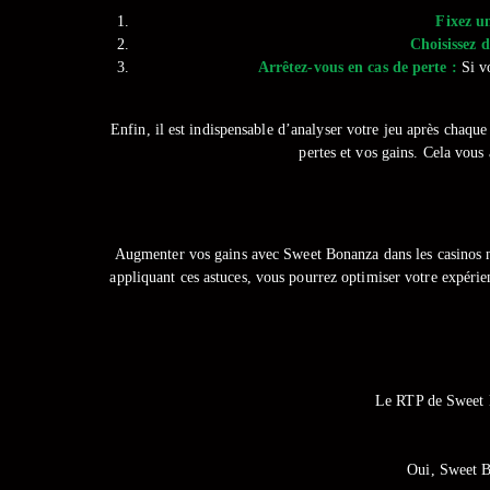
Fixez u
Choisissez d
Arrêtez-vous en cas de perte :
Si vo
Enfin, il est indispensable d’analyser votre jeu après chaqu
pertes et vos gains. Cela vous
Augmenter vos gains avec Sweet Bonanza dans les casinos né
appliquant ces astuces, vous pourrez optimiser votre expérien
Le RTP de Sweet B
Oui, Sweet Bo