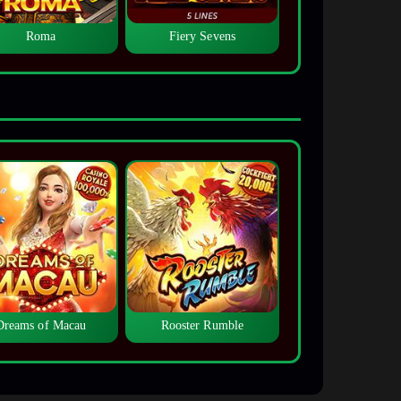
Roma
Fiery Sevens
Dreams of Macau
Rooster Rumble