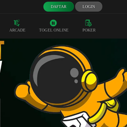
DAFTAR
LOGIN
ARCADE
TOGEL ONLINE
POKER