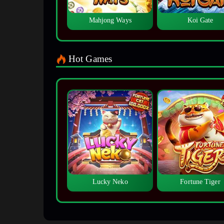
Mahjong Ways
Koi Gate
Hot Games
Lucky Neko
Fortune Tiger