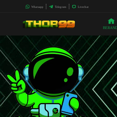
Whatsapp
Telegram
Livechat
BERAN