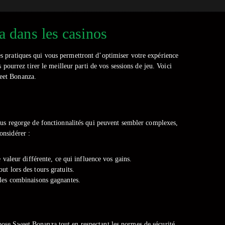
 dans les casinos
ces pratiques qui vous permettront d’optimiser votre expérience
ourrez tirer le meilleur parti de vos sessions de jeu. Voici
weet Bonanza.
ous regorge de fonctionnalités qui peuvent sembler complexes,
onsidérer :
aleur différente, ce qui influence vos gains.
t lors des tours gratuits.
 les combinaisons gagnantes.
opose Sweet Bonanza tout en respectant les normes de sécurité.