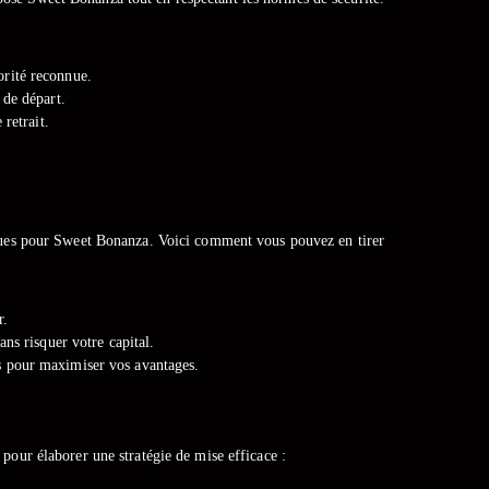
orité reconnue.
 de départ.
 retrait.
ques pour Sweet Bonanza. Voici comment vous pouvez en tirer
r.
ns risquer votre capital.
us pour maximiser vos avantages.
pour élaborer une stratégie de mise efficace :