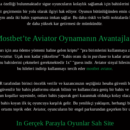
özelliği bulunmaktadır sigue oyuncuların kolaylık sağlamak için bahislerini o
it geçirmenin bir yolu olarak ilgiyi hak ediyor. Oyunun bütünlüğünden emin 
 aynı anda iki bahis yapmanıza imkan sağlar. Bu daha riskli ve belli noktalarda
de daha yüksek kar getirmesi de mümkündür.
ostbet’te Aviator Oynamanın Avantajla
okları için ana ödeme yöntemi haline gelen kripto” “pra birimlerini kullanmaya
mevcuttur. Uçak non kadar yükselirse” “bahis oranı da in purchase to kadar art
 bahislerini çekmeleri gerekmektedir 1x” “guess indir. Aviator sinyal hilesin
bu hileleri indirip kullanmayı tercih eder
mostbet aviator
.
tarafından birinci öncelik verilir ve kazancınızın seçtiğiniz hesaba güvenli bir
üvenilir bir bahis platformu olarak bilinir ve kullanıcılara geniş bir bahis ve
n koşullar sayesinde, onları bahis yaparak geri kazanmak oldukça kolay olaca
n bahis koyan ilk üç oyuncuya karşılık gelir. Bu yenilikçi yaklaşım, herhangi b
ortamı teşvik eder. Aviator, oyuncuların bir engel parkurundan geçerken bir u
In Gerçek Parayla Oyunlar Sah Site