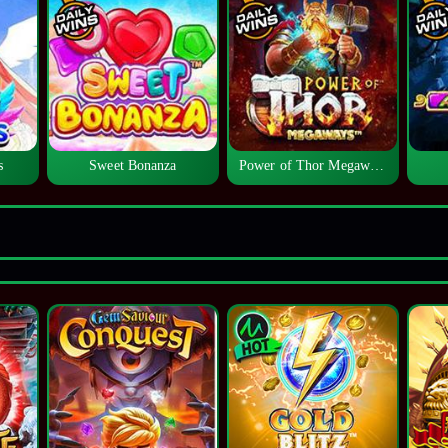
s
Sweet Bonanza
Power of Thor Megaways