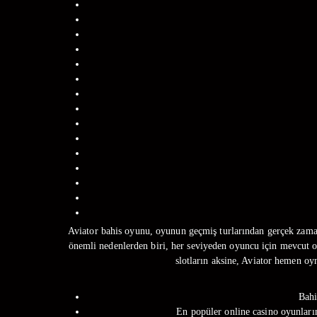
Aviator bahis oyunu, oyunun geçmiş turlarından gerçek zamanlı
önemli nedenlerden biri, her seviyeden oyuncu için mevcut ol
slotların aksine, Aviator hemen oy
Bahi
En popüler online casino oyunlarınd