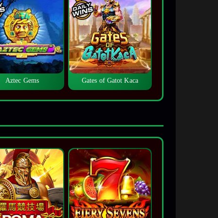
Aztec Gems
Gates of Gatot Kaca