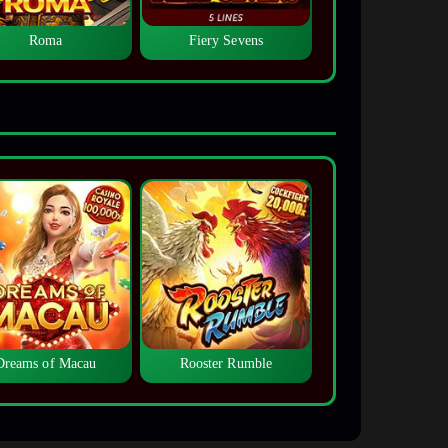
Roma
Fiery Sevens
Dreams of Macau
Rooster Rumble