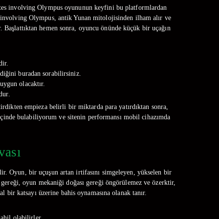
Gates involving Olympus oyununun keyfini bu platformlardan
s involving Olympus, antik Yunan mitolojisinden ilham alır ve
r. Başlattıktan hemen sonra, oyuncu önünde küçük bir uçağın
ir.
iğini buradan sorabilirsiniz.
uygun olacaktır.
dur.
tirdikten empieza belirli bir miktarda para yatırdıktan sonra,
 içinde bulabiliyorum ve sitenin performansı mobil cihazımda
vası
ir. Oyun, bir uçuşun artan irtifasını simgeleyen, yükselen bir
 gereği, oyun mekaniği doğası gereği öngörülemez ve özerktir,
l bir katsayı üzerine bahis oynamasına olanak tanır.
hil olabilirler.