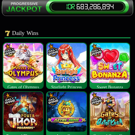
Daily Wins
Gates of Olympus
Starlight Princess
Sweet Bonanza