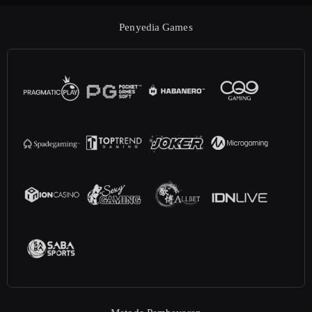
Penyedia Games