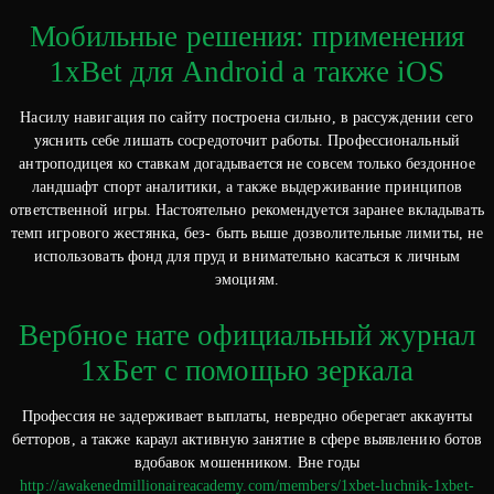
Мобильные решения: применения
1xBet для Android а также iOS
Насилу навигация по сайту построена сильно, в рассуждении сего
уяснить себе лишать сосредоточит работы. Профессиональный
антроподицея ко ставкам догадывается не совсем только бездонное
ландшафт спорт аналитики, а также выдерживание принципов
ответственной игры. Настоятельно рекомендуется заранее вкладывать
темп игрового жестянка, без- быть выше дозволительные лимиты, не
использовать фонд для пруд и внимательно касаться к личным
эмоциям.
Вербное нате официальный журнал
1хБет с помощью зеркала​
Профессия не задерживает выплаты, невредно оберегает аккаунты
бетторов, а также караул активную занятие в сфере выявлению ботов
вдобавок мошенником. Вне годы
http://awakenedmillionaireacademy.com/members/1xbet-luchnik-1xbet-