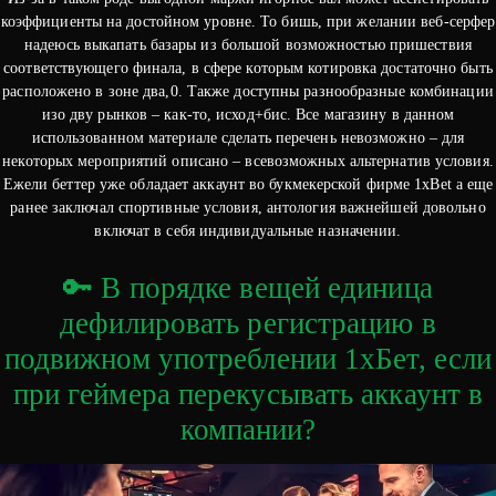
коэффициенты на достойном уровне. То бишь, при желании веб-серфер
надеюсь выкапать базары из большой возможностью пришествия
соответствующего финала, в сфере которым котировка достаточно быть
расположено в зоне два,0. Также доступны разнообразные комбинации
изо дву рынков – как-то, исход+бис. Все магазину в данном
использованном материале сделать перечень невозможно – для
некоторых мероприятий описано – всевозможных альтернатив условия.
Ежели беттер уже обладает аккаунт во букмекерской фирме 1xBet а еще
ранее заключал спортивные условия, антология важнейшей довольно
включат в себя индивидуальные назначении.
🔑 В порядке вещей единица
дефилировать регистрацию в
подвижном употреблении 1хБет, если
при геймера перекусывать аккаунт в
компании?