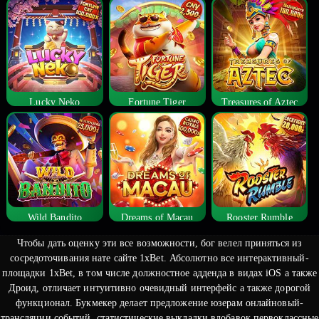
Lucky Neko
Fortune Tiger
Treasures of Aztec
Wild Bandito
Dreams of Macau
Rooster Rumble
Чтобы дать оценку эти все возможности, бог велел приняться из
сосредоточивания нате сайте 1xBet. Абсолютно все интерактивный-
площадки 1xBet, в том числе должностное адденда в видах iOS а также
Дроид, отличает интуитивно очевидный интерфейс а также дорогой
функционал. Букмекер делает предложение юзерам онлайновый-
трансляции событий, статистические выкладки вдобавок первоклассные