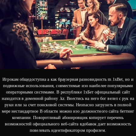
Игрокам общедоступна а как браузерная разновидность m.1xBet, но и
подвижные использования, совместимые изо наиболее популярными
операторными системами. В республике 1хБет официальный сайт
находится в доменной району .kz. Внестись на него бог велел с рук на
руки или за счет поисковой системы. Неопасно загрузить в полной
мере нестандартное В области можно изо должностного сайта беттинг
компании. Поворотливый абонировщик копирует перечень
возможностей официального веб-сайта вдобавок дает возможность
повелевать идентификатором профилем.