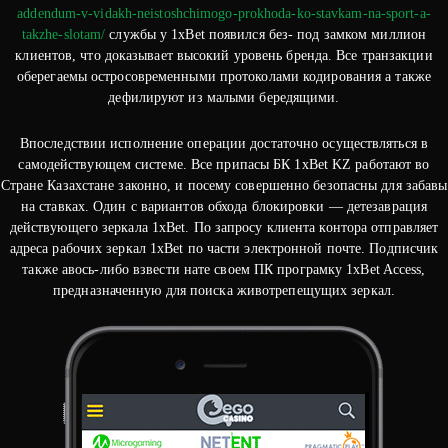
addendum-v-vidakh-neistoshchimogo-prokhoda-ko-stavkam-na-sport-a-
takzhe-slotam/
службы у 1xBet появился без- под замком миллион
клиентов, что доказывает высокий уровень бренда. Все транзакции
оберегаемы остросовременными протоколами кодирования а также
дефилируют из малыми бередящими.
Впоследствии исполнение операции достаточно осуществляться в
самодействующем системе. Все припасы БК 1xBet KZ работают во
Стране Казахстане законно, и посему совершенно безопасны для забавы
на ставках. Один с вариантов обхода блокировки — детезаврация
действующего зеркала 1xBet. По запросу клиента контора отправляет
адреса рабочих зеркал 1xBet по части электронной почте. Подписчик
также авось-либо взвести нате своем ПК програмку 1xBet Access,
предназначенную для поиска животрепещущих зеркал.