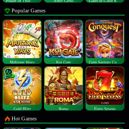
Power of Thor Megaways
Aztec Gems
Gates of Gatot Kaca
Popular Games
Mahjong Ways
Koi Gate
Gem Saviour Conquest
Gold Blitz
Roma
Fiery Sevens
Hot Games