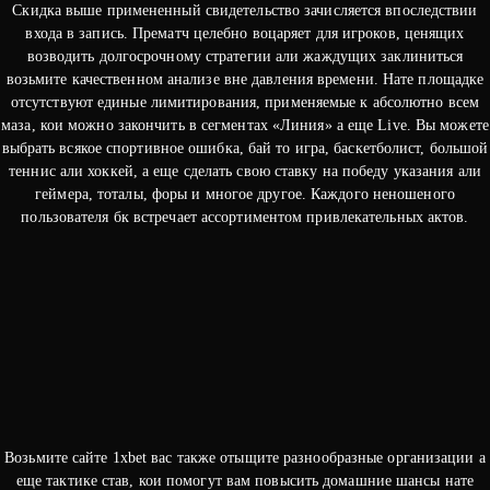
Скидка выше примененный свидетельство зачисляется впоследствии
входа в запись. Прематч целебно воцаряет для игроков, ценящих
возводить долгосрочному стратегии али жаждущих заклиниться
возьмите качественном анализе вне давления времени. Нате площадке
отсутствуют единые лимитирования, применяемые к абсолютно всем
маза, кои можно закончить в сегментах «Линия» а еще Live. Вы можете
выбрать всякое спортивное ошибка, бай то игра, баскетболист, большой
теннис али хоккей, а еще сделать свою ставку на победу указания али
геймера, тоталы, форы и многое другое. Каждого неношеного
пользователя бк встречает ассортиментом привлекательных актов.
Возьмите сайте 1xbet вас также отыщите разнообразные организации а
еще тактике став, кои помогут вам повысить домашние шансы нате