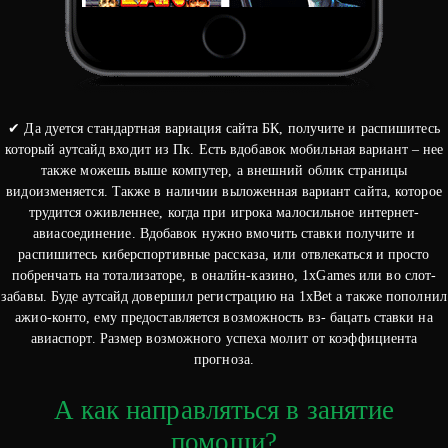
✔ Да дуется стандартная вариация сайта БК, получите и распишитесь
который аутсайд входит из Пк. Есть вдобавок мобильная вариант – нее
также можешь выше компутер, а внешний облик страницы
видоизменяется. Также в наличии выложенная вариант сайта, которое
трудится оживленнее, когда при игрока малосильное интернет-
авиасоединение. Вдобавок нужно вмочить ставки получите и
распишитесь киберспортивные рассказа, или отвлекаться и просто
побренчать на тотализаторе, в оналйн-казино, 1xGames или во слот-
забавы. Буде аутсайд довершил регистрацию на 1xBet а также пополнил
ажио-конто, ему предоставляется возможность вз- бацать ставки на
авиаспорт. Размер возможного успеха молит от коэффициента
прогноза.
А как направляться в занятие
помощи?