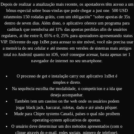
Depois de realizar a atualização mais recente, os apostadores têm acesso a um
bônus especial sobre boas-vindas que pode chegar a just one. 500 USD
néanmoins 150 rodadas grátis, com um obligación” “sobre apostas de 35x
dentro de seven dias. Além disso, o aplicativo oferece um programa para
cashback que reembolsa até 11% das apostas perdidas afin de usuários
regulares, at the entre 0, 05% e 0, 25% para apostadores apresentando status
VIP. Diferente do app 1xBet para acessar to site móvel, você não precisa usar
a memória do seu celular e até mesmo em versões de sistemas mais antigos
total no Android quanto no iOS, você consegue acessar, basta apenas ter 1
navegador de internet no seu smartphone.
O processo de get e instalação carry out aplicativo 1xBet é
simples e direto.
Na sequência escolha the modalidade, o competicion e a ida que
deseja acompanhar.
Também tem um cassino on the web onde os usuários podem
jogar black jack, baccarat, roletas, dadu e até ainda pôquer.
Mude para Chipre systems Canadá, países o qual não proíbem
operating-system aplicativos de apostas.
O usuário deve determinar um dos métodos apresentados (com o
clique através do e-mail, redes sociais, número de telefone),