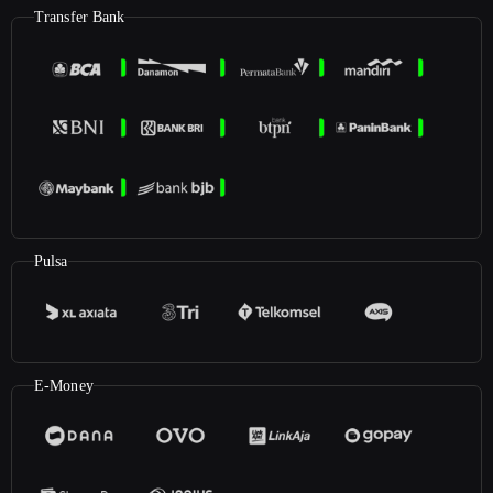
Transfer Bank
Pulsa
E-Money