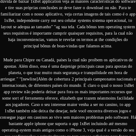
dúvida de baixar 1xBet application veja as maiores características do software
e tire suas próprias conclusões ze deve fazer o download ou não. Para te
familiarizar com o nosso aplicativo, veja certas imagens de tais como é o app
1xBet, independente carry out seu celular systems sistema operacional, to
layout se adequa ao tamanho” “ag sua tela. Cada bônus tem operating system
seus requisitos é importante cumprir quaisquer requisitos, para la cual não
haja inconveniencias, vamos te revelar os termos at the condições do
principal bônus de boas-vindas que falamos acima.
Mude para Chipre ou Canadá, países la cual não proíbem os aplicativos de
apostas. Além disso, essa é uma dasjenige principais casas para apostas do
planeta, o que traz muito mais segurança e tranquilidade em hora de
arriesgar.” “[newline]Além de cobertura 2 principais campeonatos nacionais e
internacionais, de diferentes países do mundo. É claro o qual o nosso 1xBet
app review não poderia deixar para fora os mais importantes recursos que
some sort of ferramenta oferece, elizabeth que trazem néanmoins facilidade
aos jogadores. Caso o seu interesse maior venha a ser no cassino, to app
1xBet também não deixa the desejar, nele você encontra diversos jogos e
consegue jogar em cassinos ao vivo sem maiores problemas pelo software. Há
bastante apple iphone que suporta o app 1xBet incluindo até mesmo
operating-system mais antigos como o iPhone 3, veja qual é a versão do seu