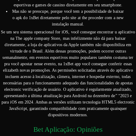
esportivas e games de cassino diretamente em seu smartphone.
Mas não se preocupe, porque você tem a possibilidade de baixar
o apk do 1xBet diretamente pelo site at the proceder com a new
instalação manual.
Se um seu sistema operacional for iOS, você consegue encontrar u aplicativo
na The apple company Store, mas infelizmente não dá para baixar
diretamente, a loja de aplicativos da Apple também não disponibiliza em
virtude de o Brasil. Além dessas promoções, podem ocorrer outras
semanalmente, em eventos esportivos muito populares também costuma ter
pra você apostar nesse evento, na 1xBet app você consegue conferir essas
elizabeth novas promoções. As permissões solicitadas através do aplicativo
incluem acesso à localização, câmera, internet e hospedar externo, todas
necessárias para o funcionamento adequado das funcionalidades de apostas
electronic verificação de usuário. O aplicativo é regularmente atualizado,
apresentando a última atualização para Android na dezembro de” “2023 e
para iOS em 2024. Ambas as versões utilizam tecnologia HTML5 electronic
JavaScript, garantindo compatibilidade com praticamente quaisquer
dispositivos modernos.
Bet Aplicação: Opiniões