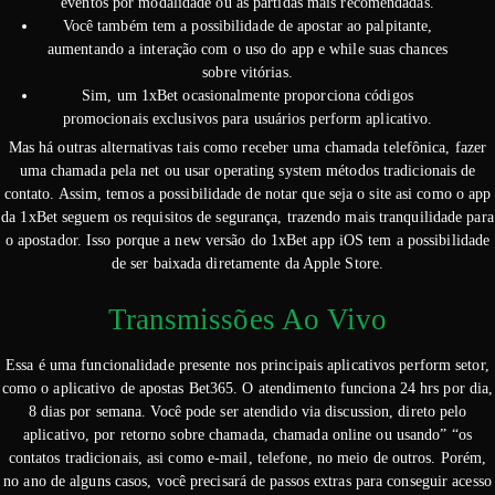
eventos por modalidade ou as partidas mais recomendadas.
Você também tem a possibilidade de apostar ao palpitante,
aumentando a interação com o uso do app e while suas chances
sobre vitórias.
Sim, um 1xBet ocasionalmente proporciona códigos
promocionais exclusivos para usuários perform aplicativo.
Mas há outras alternativas tais como receber uma chamada telefônica, fazer
uma chamada pela net ou usar operating system métodos tradicionais de
contato. Assim, temos a possibilidade de notar que seja o site asi como o app
da 1xBet seguem os requisitos de segurança, trazendo mais tranquilidade para
o apostador. Isso porque a new versão do 1xBet app iOS tem a possibilidade
de ser baixada diretamente da Apple Store.
Transmissões Ao Vivo
Essa é uma funcionalidade presente nos principais aplicativos perform setor,
como o aplicativo de apostas Bet365. O atendimento funciona 24 hrs por dia,
8 dias por semana. Você pode ser atendido via discussion, direto pelo
aplicativo, por retorno sobre chamada, chamada online ou usando” “os
contatos tradicionais, asi como e-mail, telefone, no meio de outros. Porém,
no ano de alguns casos, você precisará de passos extras para conseguir acesso