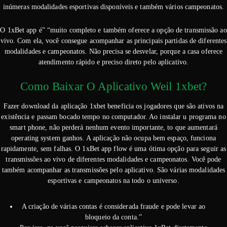
inúmeras modalidades esportivas disponíveis e também vários campeonatos.
O 1xBet app é” “muito completo e também oferece a opção de transmissão ao
vivo. Com ela, você consegue acompanhar as principais partidas de diferentes
modalidades e campeonatos. Não precisa se desvelar, porque a casa oferece
atendimento rápido e preciso direto pelo aplicativo.
Como Baixar O Aplicativo Weil 1xbet?
Fazer download da aplicação 1xbet beneficia os jogadores que são ativos na
existência e passam bocado tempo no computador. Ao instalar u programa no
smart phone, não perderá nenhum evento importante, to que aumentará
operating system ganhos. A aplicação não ocupa bem espaço, funciona
rapidamente, sem falhas. O 1xBet app flow é uma ótima opção para seguir as
transmissões ao vivo de diferentes modalidades e campeonatos. Você pode
também acompanhar as transmissões pelo aplicativo. São várias modalidades
esportivas e campeonatos na todo o universo.
A criação de várias contas é considerada fraude e pode levar ao
bloqueio da conta.”