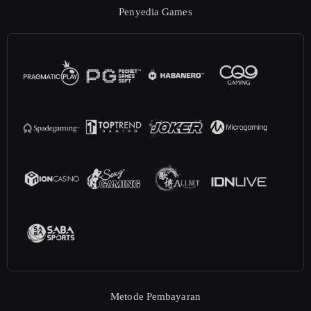
Penyedia Games
Metode Pembayaran