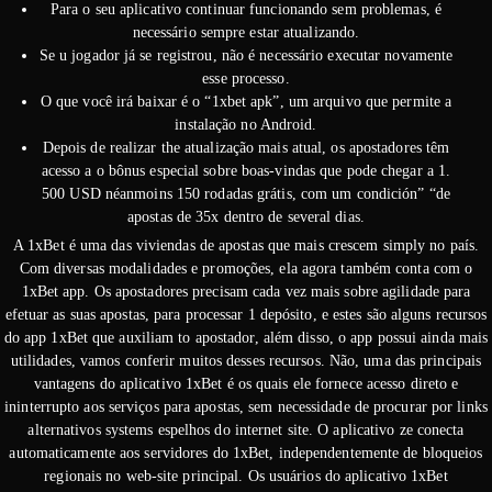
Para o seu aplicativo continuar funcionando sem problemas, é
necessário sempre estar atualizando.
Se u jogador já se registrou, não é necessário executar novamente
esse processo.
O que você irá baixar é o “1xbet apk”, um arquivo que permite a
instalação no Android.
Depois de realizar the atualização mais atual, os apostadores têm
acesso a o bônus especial sobre boas-vindas que pode chegar a 1.
500 USD néanmoins 150 rodadas grátis, com um condición” “de
apostas de 35x dentro de several dias.
A 1xBet é uma das viviendas de apostas que mais crescem simply no país.
Com diversas modalidades e promoções, ela agora também conta com o
1xBet app. Os apostadores precisam cada vez mais sobre agilidade para
efetuar as suas apostas, para processar 1 depósito, e estes são alguns recursos
do app 1xBet que auxiliam to apostador, além disso, o app possui ainda mais
utilidades, vamos conferir muitos desses recursos. Não, uma das principais
vantagens do aplicativo 1xBet é os quais ele fornece acesso direto e
ininterrupto aos serviços para apostas, sem necessidade de procurar por links
alternativos systems espelhos do internet site. O aplicativo ze conecta
automaticamente aos servidores do 1xBet, independentemente de bloqueios
regionais no web-site principal. Os usuários do aplicativo 1xBet