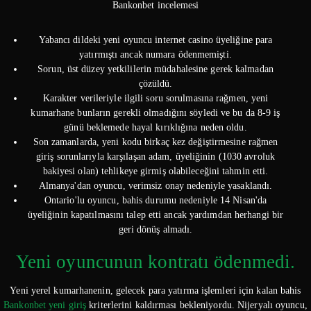
Bankonbet incelemesi
Yabancı dildeki yeni oyuncu internet casino üyeliğine para
yatırmıştı ancak numara ödenmemişti.
Sorun, üst düzey yetkililerin müdahalesine gerek kalmadan
çözüldü.
Karakter verileriyle ilgili soru sorulmasına rağmen, yeni
kumarhane bunların gerekli olmadığını söyledi ve bu da 8-9 iş
günü beklemede hayal kırıklığına neden oldu.
Son zamanlarda, yeni kodu birkaç kez değiştirmesine rağmen
giriş sorunlarıyla karşılaşan adam, üyeliğinin (1030 avroluk
bakiyesi olan) tehlikeye girmiş olabileceğini tahmin etti.
Almanya'dan oyuncu, verimsiz onay nedeniyle yasaklandı.
Ontario'lu oyuncu, bahis durumu nedeniyle 14 Nisan'da
üyeliğinin kapatılmasını talep etti ancak yardımdan herhangi bir
geri dönüş almadı.
Yeni oyuncunun kontratı ödenmedi.
Yeni yerel kumarhanenin, gelecek para yatırma işlemleri için kalan bahis
Bankonbet yeni giriş
kriterlerini kaldırması bekleniyordu. Nijeryalı oyuncu,