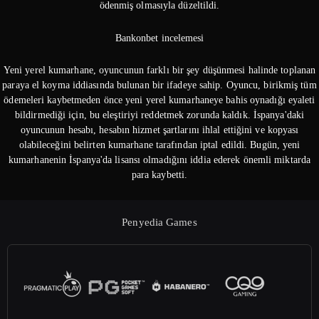
ödenmiş olmasıyla düzeltildi.
Bankonbet incelemesi
Yeni yerel kumarhane, oyuncunun farklı bir şey düşünmesi halinde toplanan
paraya el koyma iddiasında bulunan bir ifadeye sahip. Oyuncu, birikmiş tüm
ödemeleri kaybetmeden önce yeni yerel kumarhaneye bahis oynadığı eyaleti
bildirmediği için, bu eleştiriyi reddetmek zorunda kaldık. İspanya'daki
oyuncunun hesabı, hesabın hizmet şartlarını ihlal ettiğini ve kopyası
olabileceğini belirten kumarhane tarafından iptal edildi. Bugün, yeni
kumarhanenin İspanya'da lisansı olmadığını iddia ederek önemli miktarda
para kaybetti.
Penyedia Games