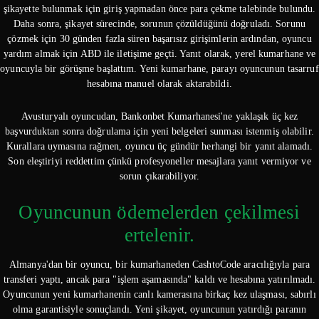
şikayette bulunmak için giriş yapmadan önce para çekme talebinde bulundu.
Daha sonra, şikayet sürecinde, sorunun çözüldüğünü doğruladı. Sorunu
çözmek için 30 günden fazla süren başarısız girişimlerin ardından, oyuncu
yardım almak için ABD ile iletişime geçti. Yanıt olarak, yerel kumarhane ve
oyuncuyla bir görüşme başlattım. Yeni kumarhane, parayı oyuncunun tasarruf
hesabına manuel olarak aktarabildi.
Avusturyalı oyuncudan, Bankonbet Kumarhanesi'ne yaklaşık üç kez
başvurduktan sonra doğrulama için yeni belgeleri sunması istenmiş olabilir.
Kurallara uymasına rağmen, oyuncu üç gündür herhangi bir yanıt alamadı.
Son eleştiriyi reddettim çünkü profesyoneller mesajlara yanıt vermiyor ve
sorun çıkarabiliyor.
Oyuncunun ödemelerden çekilmesi
ertelenir.
Almanya'dan bir oyuncu, bir kumarhaneden CashtoCode aracılığıyla para
transferi yaptı, ancak para "işlem aşamasında" kaldı ve hesabına yatırılmadı.
Oyuncunun yeni kumarhanenin canlı kamerasına birkaç kez ulaşması, sabırlı
olma garantisiyle sonuçlandı. Yeni şikayet, oyuncunun yatırdığı paranın