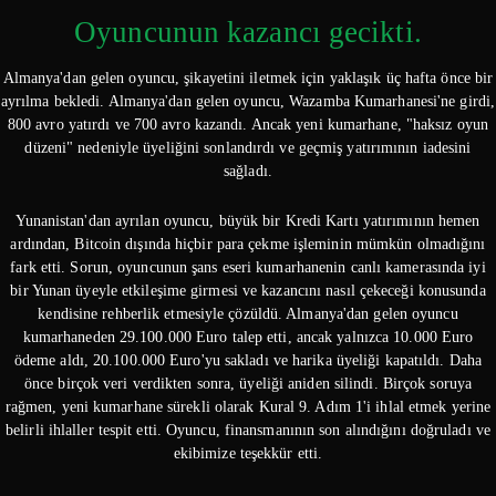
Oyuncunun kazancı gecikti.
Almanya'dan gelen oyuncu, şikayetini iletmek için yaklaşık üç hafta önce bir
ayrılma bekledi. Almanya'dan gelen oyuncu, Wazamba Kumarhanesi'ne girdi,
800 avro yatırdı ve 700 avro kazandı. Ancak yeni kumarhane, "haksız oyun
düzeni" nedeniyle üyeliğini sonlandırdı ve geçmiş yatırımının iadesini
sağladı.
Yunanistan'dan ayrılan oyuncu, büyük bir Kredi Kartı yatırımının hemen
ardından, Bitcoin dışında hiçbir para çekme işleminin mümkün olmadığını
fark etti. Sorun, oyuncunun şans eseri kumarhanenin canlı kamerasında iyi
bir Yunan üyeyle etkileşime girmesi ve kazancını nasıl çekeceği konusunda
kendisine rehberlik etmesiyle çözüldü. Almanya'dan gelen oyuncu
kumarhaneden 29.100.000 Euro talep etti, ancak yalnızca 10.000 Euro
ödeme aldı, 20.100.000 Euro'yu sakladı ve harika üyeliği kapatıldı. Daha
önce birçok veri verdikten sonra, üyeliği aniden silindi. Birçok soruya
rağmen, yeni kumarhane sürekli olarak Kural 9. Adım 1'i ihlal etmek yerine
belirli ihlaller tespit etti. Oyuncu, finansmanının son alındığını doğruladı ve
ekibimize teşekkür etti.