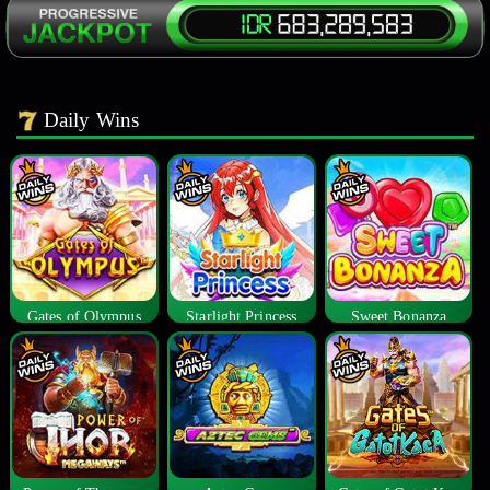
Daily Wins
Gates of Olympus
Starlight Princess
Sweet Bonanza