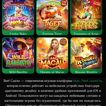
Lucky Neko
Fortune Tiger
Treasures of Aztec
Wild Bandito
Dreams of Macau
Rooster Rumble
Beef Casino — современная игровая платформа
https://beef.casino/ru
,
которая отлично работает на мобильных устройствах благодаря
адаптивному дизайну и наличию удобных приложений для iOS и
Android. Пользователи могут наслаждаться любимыми слотами и
настольными играми без ограничений, где бы они ни находились.
Официальное зеркало обеспечивает стабильный доступ даже при