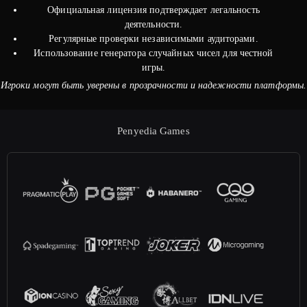
Официальная лицензия подтверждает легальность
деятельности.
Регулярные проверки независимыми аудиторами.
Использование генератора случайных чисел для честной
игры.
Игроки могут быть уверены в прозрачности и надежности платформы.
Penyedia Games