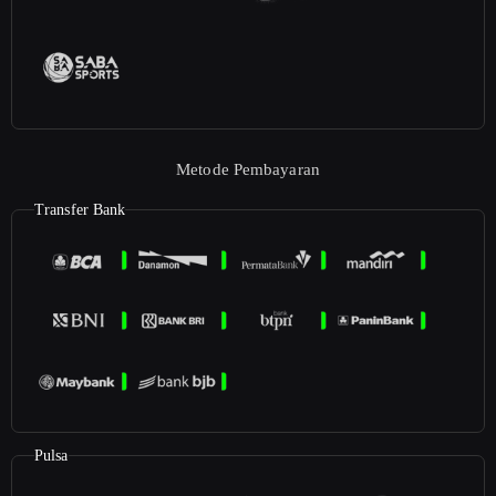
Metode Pembayaran
Transfer Bank
Pulsa