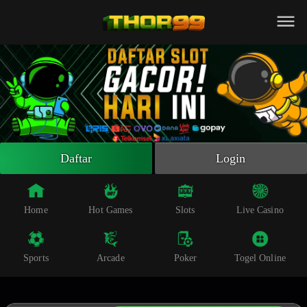
Beranda
Slot Online
Live Casino
Sportsbook
Arcade
Togel Online
Daftar
Login
Poker
Whatsapp
Home
Hot Games
Slots
Live Casino
Telegram
Sports
Arcade
Poker
Togel Online
Livechat