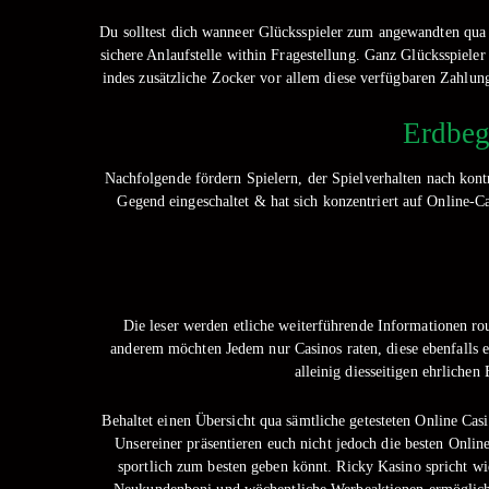
Du solltest dich wanneer Glücksspieler zum angewandten qua
sichere Anlaufstelle within Fragestellung. Ganz Glücksspiele
indes zusätzliche Zocker vor allem diese verfügbaren Zahlu
Erdbeg
Nachfolgende fördern Spielern, der Spielverhalten nach kontr
Gegend eingeschaltet & hat sich konzentriert auf Online-C
Die leser werden etliche weiterführende Informationen rou
anderem möchten Jedem nur Casinos raten, diese ebenfalls ei
alleinig diesseitigen ehrliche
Behaltet einen Übersicht qua sämtliche getesteten Online Casi
Unsereiner präsentieren euch nicht jedoch die besten Onlin
sportlich zum besten geben könnt. Ricky Kasino spricht w