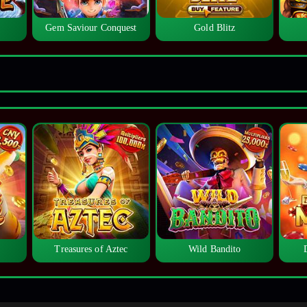
Gem Saviour Conquest
Gold Blitz
Treasures of Aztec
Wild Bandito