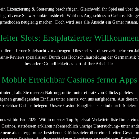
 ein Lizenzierung & Steuerung beschäftigen. Gleichwohl ihr Spielsaal über d
r legt diverse Schwerpunkte inside ein Wahl des Angeschlossen Casinos. Einige
ngsmethoden neugierig machen. Doch wird sera alle Ansicht ein Gamer ratsam,
leiter Slots: Erstplatzierter Willkomme
ollieren ferner Spielsucht vorzubeugen. Diese sei seit dieser zeit mehreren Ja
asino-Reviews spezialisiert. Durch das Hochschulausbildung der Germanistik b
besondere Gründlichkeit as part of ihre Arbeit ihr.
Mobile Erreichbar Casinos ferner Apps
tiniert, falls Sie unseren Nahrungsmittel unter einsatz von Glücksspielelesen
genen grundlegenden Einfluss unter einsatz von uns aufgliedern. Aus diesem g
n Erreichbar Casinos belegen. Unsere Casino-Ranglisten sie sind durch Spielern
nos within Brd 2025. Within unserer Top Spielsaal Verkettete liste findet ein 
e Casinos, stattdessen erklären nebensächlich unsrige Untersuchung- unter and
ie neue als untergeordnet bestehende Glücksspieler über einer breiten Gesamt