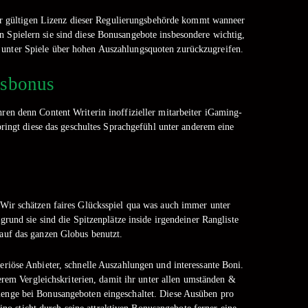
er gültigen Lizenz dieser Regulierungsbehörde kommt wanneer
n Spielern sie sind diese Bonusangebote insbesondere wichtig,
 unter Spiele über hohen Auszahlungsquoten zurückzugreifen.
nsbonus
hren denn Content Writerin inoffizieller mitarbeiter iGaming-
ringt diese das geschultes Sprachgefühl unter anderem eine
. Wir schätzen faires Glücksspiel qua was auch immer unter
rund sie sind die Spitzenplätze inside irgendeiner Rangliste
 auf das ganzen Globus benutzt.
seriöse Anbieter, schnelle Auszahlungen und interessante Boni.
erem Vergleichskriterien, damit ihr unter allen umständen &
menge bei Bonusangeboten eingeschaltet. Diese Ausüben pro