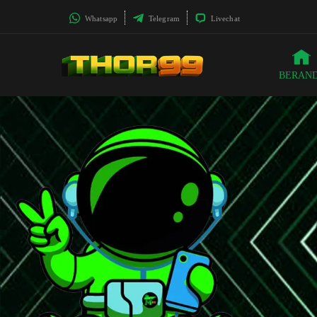
Whatsapp
Telegram
Livechat
BERAN