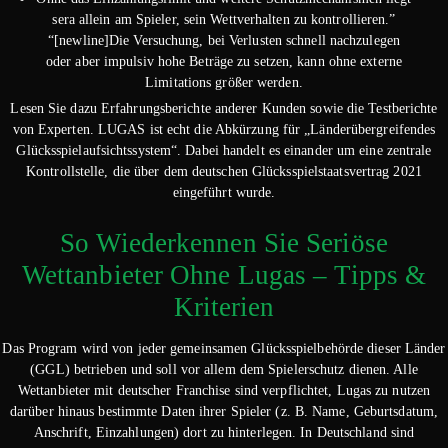
sera allein am Spieler, sein Wettverhalten zu kontrollieren.”
“[newline]Die Versuchung, bei Verlusten schnell nachzulegen
oder aber impulsiv hohe Beträge zu setzen, kann ohne externe
Limitations größer werden.
Lesen Sie dazu Erfahrungsberichte anderer Kunden sowie die Testberichte
von Experten. LUGAS ist echt die Abkürzung für „Länderübergreifendes
Glücksspielaufsichtssystem“. Dabei handelt es einander um eine zentrale
Kontrollstelle, die über dem deutschen Glücksspielstaatsvertrag 2021
eingeführt wurde.
So Wiederkennen Sie Seriöse
Wettanbieter Ohne Lugas – Tipps &
Kriterien
Das Program wird von jeder gemeinsamen Glücksspielbehörde dieser Länder
(GGL) betrieben und soll vor allem dem Spielerschutz dienen. Alle
Wettanbieter mit deutscher Franchise sind verpflichtet, Lugas zu nutzen
darüber hinaus bestimmte Daten ihrer Spieler (z. B. Name, Geburtsdatum,
Anschrift, Einzahlungen) dort zu hinterlegen. In Deutschland sind