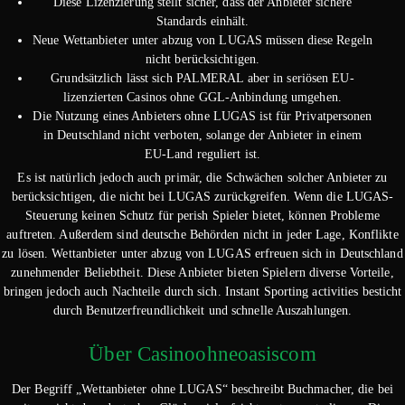
Diese Lizenzierung stellt sicher, dass der Anbieter sichere
Standards einhält.
Neue Wettanbieter unter abzug von LUGAS müssen diese Regeln
nicht berücksichtigen.
Grundsätzlich lässt sich PALMERAL aber in seriösen EU-
lizenzierten Casinos ohne GGL-Anbindung umgehen.
Die Nutzung eines Anbieters ohne LUGAS ist für Privatpersonen
in Deutschland nicht verboten, solange der Anbieter in einem
EU-Land reguliert ist.
Es ist natürlich jedoch auch primär, die Schwächen solcher Anbieter zu
berücksichtigen, die nicht bei LUGAS zurückgreifen. Wenn die LUGAS-
Steuerung keinen Schutz für perish Spieler bietet, können Probleme
auftreten. Außerdem sind deutsche Behörden nicht in jeder Lage, Konflikte
zu lösen. Wettanbieter unter abzug von LUGAS erfreuen sich in Deutschland
zunehmender Beliebtheit. Diese Anbieter bieten Spielern diverse Vorteile,
bringen jedoch auch Nachteile durch sich. Instant Sporting activities besticht
durch Benutzerfreundlichkeit und schnelle Auszahlungen.
Über Casinoohneoasiscom
Der Begriff „Wettanbieter ohne LUGAS“ beschreibt Buchmacher, die bei