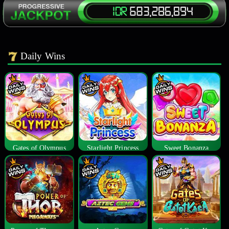
Daily Wins
Gates of Olympus
Starlight Princess
Sweet Bonanza