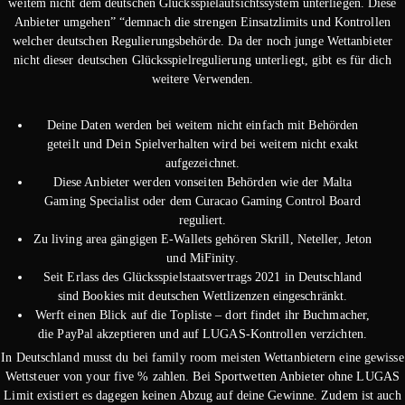
weitem nicht dem deutschen Glücksspielaufsichtssystem unterliegen. Diese
Anbieter umgehen” “demnach die strengen Einsatzlimits und Kontrollen
welcher deutschen Regulierungsbehörde. Da der noch junge Wettanbieter
nicht dieser deutschen Glücksspielregulierung unterliegt, gibt es für dich
weitere Verwenden.
Deine Daten werden bei weitem nicht einfach mit Behörden
geteilt und Dein Spielverhalten wird bei weitem nicht exakt
aufgezeichnet.
Diese Anbieter werden vonseiten Behörden wie der Malta
Gaming Specialist oder dem Curacao Gaming Control Board
reguliert.
Zu living area gängigen E-Wallets gehören Skrill, Neteller, Jeton
und MiFinity.
Seit Erlass des Glücksspielstaatsvertrags 2021 in Deutschland
sind Bookies mit deutschen Wettlizenzen eingeschränkt.
Werft einen Blick auf die Topliste – dort findet ihr Buchmacher,
die PayPal akzeptieren und auf LUGAS-Kontrollen verzichten.
In Deutschland musst du bei family room meisten Wettanbietern eine gewisse
Wettsteuer von your five % zahlen. Bei Sportwetten Anbieter ohne LUGAS
Limit existiert es dagegen keinen Abzug auf deine Gewinne. Zudem ist auch