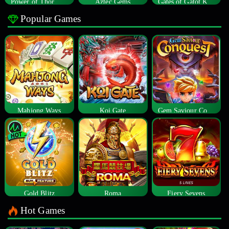
Power of Thor Megaways
Aztec Gems
Gates of Gatot Kaca
Popular Games
Mahjong Ways
Koi Gate
Gem Saviour Conquest
Gold Blitz
Roma
Fiery Sevens
Hot Games