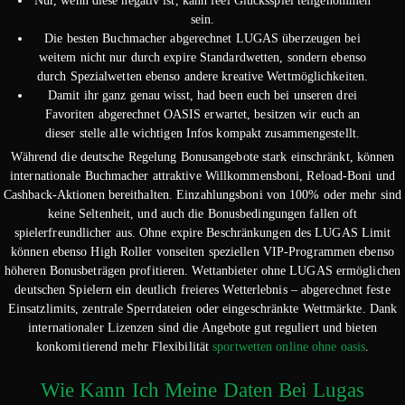
Nur, wenn diese negativ ist, kann feel Glücksspiel teilgenommen
sein.
Die besten Buchmacher abgerechnet LUGAS überzeugen bei
weitem nicht nur durch expire Standardwetten, sondern ebenso
durch Spezialwetten ebenso andere kreative Wettmöglichkeiten.
Damit ihr ganz genau wisst, had been euch bei unseren drei
Favoriten abgerechnet OASIS erwartet, besitzen wir euch an
dieser stelle alle wichtigen Infos kompakt zusammengestellt.
Während die deutsche Regelung Bonusangebote stark einschränkt, können
internationale Buchmacher attraktive Willkommensboni, Reload-Boni und
Cashback-Aktionen bereithalten. Einzahlungsboni von 100% oder mehr sind
keine Seltenheit, und auch die Bonusbedingungen fallen oft
spielerfreundlicher aus. Ohne expire Beschränkungen des LUGAS Limit
können ebenso High Roller vonseiten speziellen VIP-Programmen ebenso
höheren Bonusbeträgen profitieren. Wettanbieter ohne LUGAS ermöglichen
deutschen Spielern ein deutlich freieres Wetterlebnis – abgerechnet feste
Einsatzlimits, zentrale Sperrdateien oder eingeschränkte Wettmärkte. Dank
internationaler Lizenzen sind die Angebote gut reguliert und bieten
konkomitierend mehr Flexibilität
sportwetten online ohne oasis
.
Wie Kann Ich Meine Daten Bei Lugas