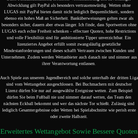
Abwicklung gilt PayPal als besonders vertrauenswürdig. Wetten ohne
LUGAS mit PayPal bieten damit nicht lediglich Bequemlichkeit, sondern
ebenso ein hohes Maß an Sicherheit. Banküberweisungen gelten zwar als
besonders sicher, dauern aber etwas länger. Ich finde, dass Sportwetten ohne
LUGAS euch echte Freiheit schenken – effectuer Quoten, hohe Restrictions
und volle Flexibilität sind für ambitionierte Tipper unverzichtbar. Ein
lizenziertes Angebot erfüllt somit zwangsläufig gesetzliche
Mindestanforderungen und dieses schafft Vertrauen zwischen Kunden und
Unternehmen. Zudem werden Wettanbieter auch danach nie und nimmer aus
ihrer Verantwortung entlassen.
Auch Spiele aus unserem Jugendbereich und solche unterhalb der dritten Liga
sind vom Wettangebot ausgeschlossen. Bei Buchmachern mit deutscher
Lizenz dürfen Sie nur auf ausgewählte Ereignisse wetten. Zum Beispiel
dürfen Sie beim Fußball nie und nimmer darauf wetten, das Team den
nächsten Eckball bekommt und wer das nächste Tor schießt. Zulässig sind
lediglich Gesamtergebnisse oder Wetten bei Spielabschnitte wie perish erste
oder zweite Halbzeit.
Erweitertes Wettangebot Sowie Bessere Quoten