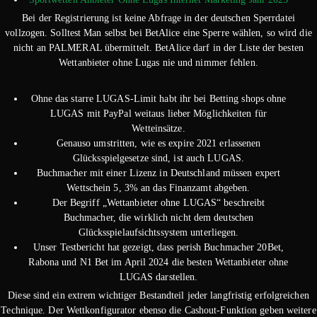
Bei der Registrierung ist keine Abfrage in der deutschen Sperrdatei
vollzogen. Solltest Man selbst bei BetAlice eine Sperre wählen, so wird die
nicht an PALMERAL übermittelt. BetAlice darf in der Liste der besten
Wettanbieter ohne Lugas nie und nimmer fehlen.
Ohne das starre LUGAS-Limit habt ihr bei Betting shops ohne
LUGAS mit PayPal weitaus lieber Möglichkeiten für
Wetteinsätze.
Genauso umstritten, wie es expire 2021 erlassenen
Glücksspielgesetze sind, ist auch LUGAS.
Buchmacher mit einer Lizenz in Deutschland müssen expert
Wettschein 5, 3% an das Finanzamt abgeben.
Der Begriff „Wettanbieter ohne LUGAS“ beschreibt
Buchmacher, die wirklich nicht dem deutschen
Glücksspielaufsichtssystem unterliegen.
Unser Testbericht hat gezeigt, dass perish Buchmacher 20Bet,
Rabona und N1 Bet im April 2024 die besten Wettanbieter ohne
LUGAS darstellen.
Diese sind ein extrem wichtiger Bestandteil jeder langfristig erfolgreichen
Technique. Der Wettkonfigurator ebenso die Cashout-Funktion geben weitere