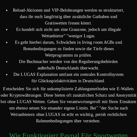
Reload-Aktionen und VIP-Belohnungen werden so strukturiert,
dass ihr euch langfristig über zusätzliche Guthaben und
Gratiswetten freuen könnt.
Es handelt sich nicht um eine Grauzone, jedoch um illegale
Wettanbieter” “weniger Lugas.
Es geht hierbei darum, Schwächen in living room AGBs und
Bonusbedingungen zu finden sowie die Tiefe dieses
Wettprogramms zu prüfen.
Die Buchmacher werden von den Regulierungsbehörden
außerhalb Deutschlands überwacht.
Die LUGAS Explanation umfasst ein zentrales Kontrollsystem
für Glücksspielaktivitäten in Deutschland.
Entscheiden Sie sich für unkomplizierte Zahlungsmethoden wie E-Wallets
oder Kryptowährungen. Diese bieten oft zusätzlichen Schutz und Anonymität
bei ohne LUGAS Wetten. Gehen Sie verantwortungsvoll mit Ihren Einsätzen
um ebenso setzen Sie einander eigene Limits. Bei” “der Suche nach
Wettanbietern ohne LUGAS ist echt es wichtig, perish rechtlichen
Rahmenbedingungen über verstehen.
Wie Funktioniert Paypal Für Sportwetten