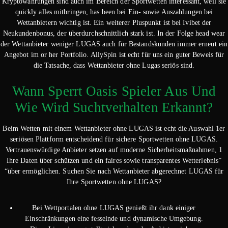
Kryptowährungen sind auch im Bereich der Sportwetten interessant, weil sie
quickly alles mitbringen, has been bei Ein- sowie Auszahlungen bei
Wettanbietern wichtig ist. Ein weiterer Pluspunkt ist bei Ivibet der
Neukundenbonus, der überdurchschnittlich stark ist. In der Folge head wear
der Wettanbieter weniger LUGAS auch für Bestandskunden immer erneut ein
Angebot im or her Portfolio. AllySpin ist echt für uns ein guter Beweis für
die Tatsache, dass Wettanbieter ohne Lugas seriös sind.
Wann Sperrt Oasis Spieler Aus Und
Wie Wird Suchtverhalten Erkannt?
Beim Wetten mit einem Wettanbieter ohne LUGAS ist echt die Auswahl 1er
seriösen Plattform entscheidend für sichere Sportwetten ohne LUGAS.
Vertrauenswürdige Anbieter setzen auf moderne Sicherheitsmaßnahmen, 1
Ihre Daten über schützen und ein faires sowie transparentes Wetterlebnis”
“über ermöglichen. Suchen Sie nach Wettanbieter abgerechnet LUGAS für
Ihre Sportwetten ohne LUGAS?
Bei Wettportalen ohne LUGAS genießt ihr dank einiger
Einschränkungen eine fesselnde und dynamische Umgebung.