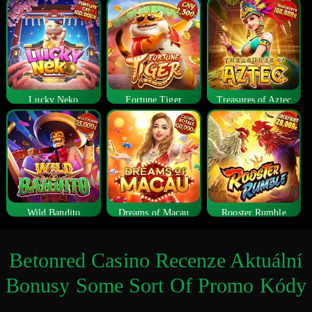
Lucky Neko
Fortune Tiger
Treasures of Aztec
Wild Bandito
Dreams of Macau
Rooster Rumble
Betonred Casino Recenze Aktuální
Bonusy Some Sort Of Promo Kódy