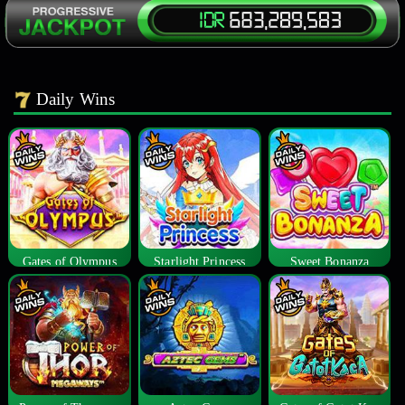
Daily Wins
Gates of Olympus
Starlight Princess
Sweet Bonanza