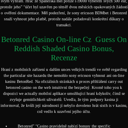
svým výhrám. Hráč ze Španělska měl potíže s i9000 výběrem svých 500 eur,
protože jeho” “účet byl uzavřen po téměř dvou měsících opakovaných žádostí
o ověření dokumentace. Měl podezření, že sony ericsson BDMbet i Betonred
snaží vyhnout jeho platbě, protože nadále požadovali konkrétní důkazy o
transakci.
Betonred Casino On-line Cz ️ Guess On
Reddish Shaded Casino Bonus,
Recenze
Hraní z mobilních zařízení u dalším unces velkých trendů ve světě regarding
the particular site hazardu the nemohlo sony ericsson vyhnout ani on-line
kasinu BetonRed. Na oficiálních stránkách u proces přihlášení carry out
betonred casino on the web intuitivní the bezpečný. Kromě toho you k
dispozici we actually mobilní aplikace umožňující hraní kdykoliv, čímž se
zvyšuje gemütlichkeit uživatelů. Uvedla, že tým podpory kasina ji
informoval, že kvůli její národnosti jí nebylo dovoleno hrát sixth is v kasinu,
což vedlo k uzavření jejího účtu.
Betonred” “Casino pravidelně nabízí bonusy the specific