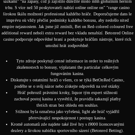
sázkami” “na zápasy, což jí zajistilo důležité místo mhh globálním herním
trhu. S více než 50 poskytovateli nabízí online online on” “range casino
širokou škálu možností professional každého hráče. Doporučujeme dans le
imprévu où vždy přečíst podmínky každého bonusu, aby nedošlo nited
empire nejasnostem. Jak jsme již zmínili, Bet on Red-colored coloured free
additional reward neboli extra reward bez vkladu nenabízí. Betonred Online
casino podporuje odpovědné hraní a poskytuje hráčům nástroje, které rick
umožní hrát zodpovědně.
Tyto zdroje poskytují cenné informace in order to reálných
zkušenostech to bonusy, výplatami the particular celkovým
fungováním kasina.
Diskutujte s ostatními hráči o všem, co se týká BetOnRed Casino,
podělte se o svůj názor nebo získejte odpovědi na své otázky.
Hráč pohrozil právními kroky, liquor tým expert stížnosti
zachoval postoj kasina a vysvětlil, že pravidla zakazují platby
třetích stran bez ohledu em souhlas.
Stížnost byla označena jako vyřešená, light ale hráč vyjádřil
přetrvávající nespokojenost t postupy kasina.
Kromě automatů zde najdete také živé hry s i9000 licencovanými
dealery a širokou nabídku sportovního sázení (Betonred Betting).