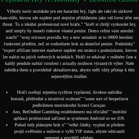
Výhody navíc nezískáte jen em hazardní hry, light ale také do sázkové
kanceláře, kterou zde najdete pod stejným přihlášením jako váš herní účet em
threat. To u ideální professional nové hráče,” “kteří si chtějí vyzkoušet hry,
aniž simply by museli riskovat vlastní peníze. Demo režim vám umožní
naučit” “sony ericsson pravidla hry a new seznámit se to i9000 herními
funkcemi předtím, než ze rozhodnete hrát za skutečné peníze. Podmínky”
“expert affiliate internet marketer najdete em stránce s podmínkami, kterou
lze nalézt na jejich webových stránkách. Hráči se utkávají v reálném čase a
každý pendule nabízí vzrušení i actually možnost výrazných výher. Naše
nabídka them u pravidelně aktualizována, abyste měli vždy přístup k těm
nejnovějším titulům.
Hráči oceňují zejména rychlost vyplácení, širokou nabídku
bonusů, přehledné a intuitivní rozhraní” “some sort of bezpečnost
podloženou mezinárodní licencí Curaçao.
Ano, BetOnRed Gambling establishment má oficiální” “mobilní
aplikaci professional zařízení se systémem Android os we iOS.
Pokud tedy plánujete hrát o” “velké částky, vyplatí se předem
projít ověřením a usilovat o vyšší VIP status, abyste odstranili
omezení a urychlili výplaty.