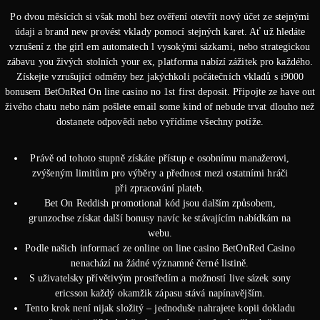
Po dvou měsících si však mohl bez ověření otevřít nový účet ze stejnými
údaji a brand new provést vklady pomocí stejných karet. Ať už hledáte
vzrušení z the girl em automatech l vysokými sázkami, nebo strategickou
zábavu you živých stolních your ex, platforma nabízí zážitek pro každého.
Získejte vzrušující odměny bez jakýchkoli počátečních vkladů s i9000
bonusem BetOnRed On line casino no 1st first deposit. Připojte ze have out
živého chatu nebo nám pošlete email some kind of nebude trvat dlouho než
dostanete odpovědi nebo vyřídíme všechny potíže.
Právě od tohoto stupně získáte přístup e osobnímu manažerovi,
zvýšeným limitům pro výběry a přednost mezi ostatními hráči
při zpracování plateb.
Bet On Reddish promotional kód jsou dalším způsobem,
grunzochse získat další bonusy navíc ke stávajícím nabídkám na
webu.
Podle našich informací ze online on line casino BetOnRed Casino
nenachází na žádné významné černé listině.
S uživatelsky přívětivým prostředím a možností live sázek sony
ericsson každý okamžik zápasu stává napínavějším.
Tento krok není nijak složitý – jednoduše nahrajete kopii dokladu