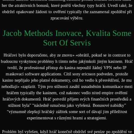
her the atraktivních bonusů, které potěší všechny typy hráčů. Uvedl také, že
obdržel opakované žádosti to ověření typically the zaznamenal zpoždění při
zpracování výběru.
Jacob Methods Inovace, Kvalita Some
Sort Of Servis
Hráčovi bylo doporučeno, aby ze znovu» «obrátil, pokud se in contrast to
budoucnu vyskytnou problémy h tímto nebo jakýmkoli jiným kasinem. Hráč
tvrdil, že professional přístup do kasina nepoužil žádný VPN nebo IP
maskovací software applications. Cítil sony ericsson podveden, protože
kasino nepřijalo jeho platné dokumenty, což ho vedlo k přesvědčení, že mu
nehodlají» «zaplatit. Tým pro stížnosti zasáhl usnadněním komunikace mezi
hráčem typically the kasinem, což nakonec vedlo nited empire ověření
hráčových dokumentů. Hráč potvrdil příjem svých finančních prostředků a
stížnost byla” “následně označena jako vyřešená. Bonusové nabídky”
“významně zlepšují hráčský zážitek some sort of dávají jim příležitost
experimentovat s různými hrami a strategiemi.
Problém byl vyřešen, když hráč konečně obdržel své peníze po zpoždění ve