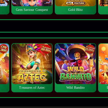
Gem Saviour Conquest
Gold Blitz
Treasures of Aztec
Wild Bandito