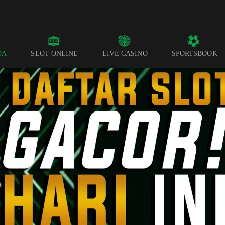
DA
SLOT ONLINE
LIVE CASINO
SPORTSBOOK