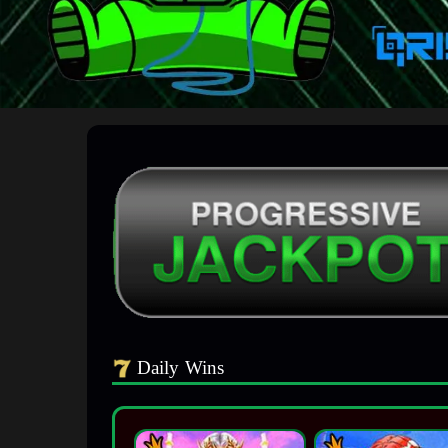
Daily Wins