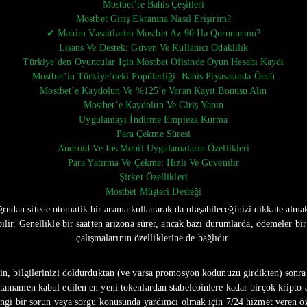
Mostbet’te Bahis Çeşitleri
Mostbet Giriş Ekranına Nasıl Erişirim?
✔ Mənim Vəsaitlərim Mostbet Az-90 Ilə Qorunurmu?
Lisans Ve Destek: Güven Ve Kullanıcı Odaklılık
Türkiye’den Oyuncular Için Mostbet Ofisinde Oyun Hesabı Kaydı
Mostbet’in Türkiye’deki Popülerliği: Bahis Piyasasında Öncü
Mostbet’e Kaydolun Ve %125’e Varan Kayıt Bonusu Alın
Mostbet’e Kaydolun Ve Giriş Yapın
Uygulamayı İndirme Empieza Kurma
Para Çekme Süresi
Android Ve Ios Mobil Uygulamaların Özellikleri
Para Yatırma Ve Çekme: Hızlı Ve Güvenilir
Şirket Özellikleri
Mostbet Müşteri Desteği
ğrudan sitede otomatik bir arama kullanarak da ulaşabileceğinizi dikkate alm
bilir. Genellikle bir saatten arizona sürer, ancak bazı durumlarda, ödemeler bi
çalışmalarının özelliklerine de bağlıdır.
n, bilgilerinizi doldurduktan (ve varsa promosyon kodunuzu girdikten) sonra k
 tamamen kabul edilen en yeni tokenlardan stabelcoinlere kadar birçok kripto af
angi bir sorun veya sorgu konusunda yardımcı olmak için 7/24 hizmet veren öze