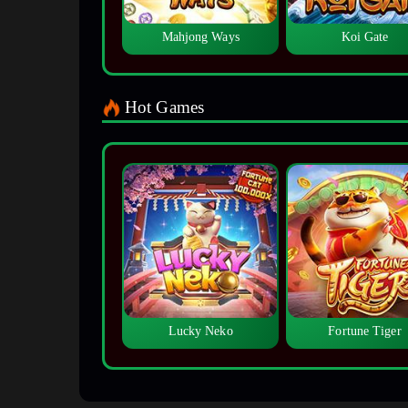
Mahjong Ways
Koi Gate
Hot Games
Lucky Neko
Fortune Tiger