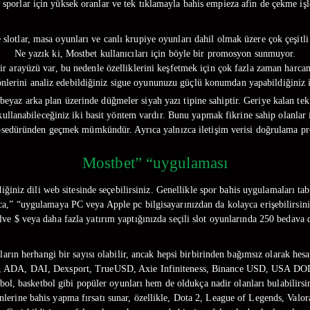
sporlar için yüksek oranlar ve tek tıklamayla bahis empieza afin de çekme işl
lotlar, masa oyunları ve canlı krupiye oyunları dahil olmak üzere çok çeşitl
Ne yazık ki, Mostbet kullanıcıları için böyle bir promosyon sunmuyor.
bir arayüzü var, bu nedenle özelliklerini keşfetmek için çok fazla zaman harc
önlerini analiz edebildiğiniz sigue oyununuzu güçlü konumdan yapabildiğiniz 
beyaz arka plan üzerinde düğmeler siyah yazı tipine sahiptir. Geriye kalan tek 
ullanabileceğiniz iki basit yöntem vardır. Bunu yapmak fikrine sahip olanlar 
t prosedüründen geçmek mümkündür. Ayrıca yalnızca iletişim verisi doğrulama pr
Mostbet” “uygulaması
iğiniz dili web sitesinde seçebilirsiniz. Genellikle spor bahis uygulamaları t
ca,” “uygulamaya PC veya Apple pc bilgisayarınızdan da kolayca erişebilirsin
welve $ veya daha fazla yatırım yaptığınızda seçili slot oyunlarında 250 bedava 
ların herhangi bir sayısı olabilir, ancak hepsi birbirinden bağımsız olarak hesa
, ADA, DAI, Dexsport, TrueUSD, Axie Infiniteness, Binance USD, USA DO
ol, ​​​​basketbol gibi popüler oyunları hem de oldukça nadir olanları bulabilir
inlerine bahis yapma fırsatı sunar, özellikle, Dota 2, League of Legends, Valora