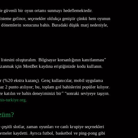
ikle güvenli bir oyun ortamı sunmayı hedeflemektedir.
. Sisteme gelince, seçenekler oldukça geniştir çünkü hem oyunun
el dönemlerin sonucuna bahis. Buradaki düşük marj nedeniyle,
listesini oluşturalım. Bilgisayar korsanlığının kanıtlanması”
kazanmak için MostBet kaydına eriştiğinizde kodu kullanın.
nar (%20 ekstra kazanç). Genç kullanıcılar, mobil uygulama
z 2 punto atılıyor; bu, toplam gol bahislerini popüler kılıyor.
katılın ve bahis deneyiminizi bir” “sonraki seviyeye taşıyın.
his-turkiye.org
.
özüm?
eşitli slotlar, zaman oyunları ve canlı krupiye seçenekleri
lemeler kaydetti. Ayrıca futbol, basketbol ve ping-pong gibi