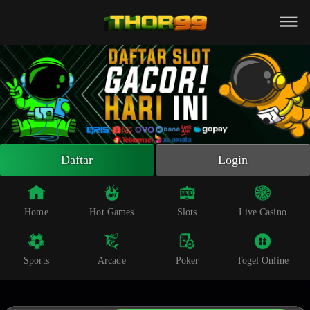
Beranda
Slot Online
Live Casino
Sportsbook
Arcade
Togel Online
Daftar
Login
Poker
Whatsapp
Home
Hot Games
Slots
Live Casino
Telegram
Sports
Arcade
Poker
Togel Online
Livechat