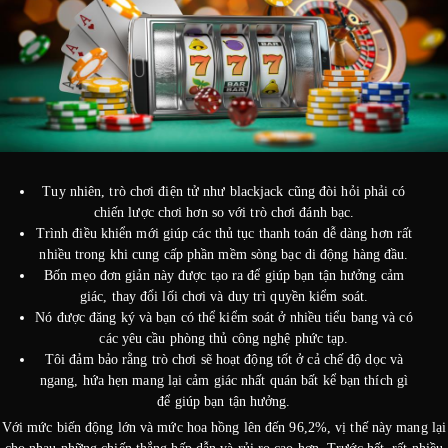
Tuy nhiên, trò chơi điện tử như blackjack cũng đòi hỏi phải có
chiến lược chơi hơn so với trò chơi đánh bạc.
Trình điều khiển mới giúp các thủ tục thanh toán dễ dàng hơn rất
nhiều trong khi cung cấp phần mềm sòng bạc di động hàng đầu.
Bốn mẹo đơn giản này được tạo ra để giúp bạn tận hưởng cảm
giác, thay đổi lối chơi và duy trì quyền kiểm soát.
Nó được đăng ký và bạn có thể kiểm soát ở nhiều tiểu bang và có
các yêu cầu phòng thủ công nghệ phức tạp.
Tôi đảm bảo rằng trò chơi sẽ hoạt động tốt ở cả chế độ dọc và
ngang, hứa hẹn mang lại cảm giác nhất quán bất kể bạn thích gì
để giúp bạn tận hưởng.
Với mức biến động lớn và mức hoa hồng lên đến 96,2%, vị thế này mang lại