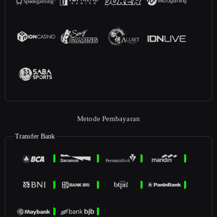
Metode Pembayaran
Transfer Bank