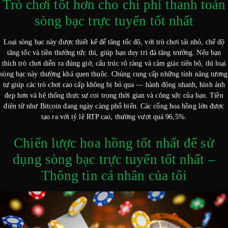
Trò chơi tốt hơn cho chi phí thanh toán
sòng bạc trực tuyến tốt nhất
Loại sòng bạc này được thiết kế để tăng tốc độ, với trò chơi tải nhỏ, chế độ
tăng tốc và tiền thưởng tức thì, giúp bạn duy trì đà tăng trưởng. Nếu bạn
thích trò chơi diễn ra đúng giờ, cấu trúc rõ ràng và cảm giác tiến bộ, thì loại
sòng bạc này thường khá quen thuộc. Chúng cung cấp những tính năng tương
tự giúp các trò chơi cao cấp không bị bỏ qua — hành động nhanh, hình ảnh
đẹp hơn và hệ thống thực sự coi trọng thời gian và công sức của bạn. Tiền
điện tử như Bitcoin đang ngày càng phổ biến. Các cổng hoa hồng lớn được
tạo ra với tỷ lệ RTP cao, thường vượt quá 96,5%.
Chiến lược hoa hồng tốt nhất để sử
dụng sòng bạc trực tuyến tốt nhất –
Thông tin cá nhân của tôi