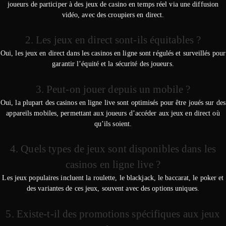
joueurs de participer à des jeux de casino en temps réel via une diffusion
vidéo, avec des croupiers en direct.
2. Les jeux en direct sont-ils équitables ?
Oui, les jeux en direct dans les casinos en ligne sont régulés et surveillés pour
garantir l’équité et la sécurité des joueurs.
3. Peut-on jouer depuis un mobile ?
Oui, la plupart des casinos en ligne live sont optimisés pour être joués sur des
appareils mobiles, permettant aux joueurs d’accéder aux jeux en direct où
qu’ils soient.
4. Quels types de jeux sont disponibles dans les
casinos en ligne live ?
Les jeux populaires incluent la roulette, le blackjack, le baccarat, le poker et
des variantes de ces jeux, souvent avec des options uniques.
5. Existe-t-il des promotions spécifiques aux jeux