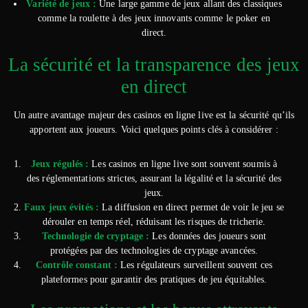
Variété de jeux :
Une large gamme de jeux allant des classiques
comme la roulette à des jeux innovants comme le poker en
direct.
La sécurité et la transparence des jeux
en direct
Un autre avantage majeur des casinos en ligne live est la sécurité qu’ils
apportent aux joueurs. Voici quelques points clés à considérer :
Jeux régulés :
Les casinos en ligne live sont souvent soumis à
des réglementations strictes, assurant la légalité et la sécurité des
jeux.
Faux jeux évités :
La diffusion en direct permet de voir le jeu se
dérouler en temps réel, réduisant les risques de tricherie.
Technologie de cryptage :
Les données des joueurs sont
protégées par des technologies de cryptage avancées.
Contrôle constant :
Les régulateurs surveillent souvent ces
plateformes pour garantir des pratiques de jeu équitables.