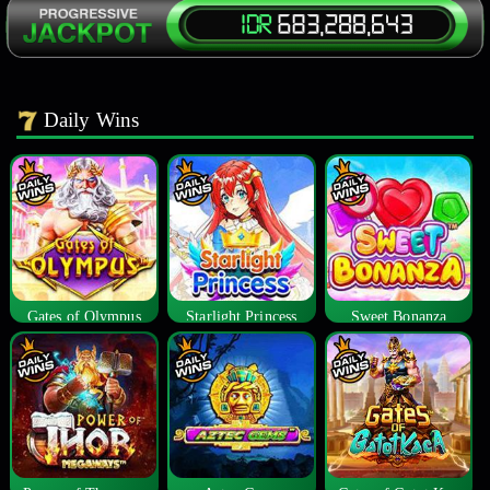
Daily Wins
Gates of Olympus
Starlight Princess
Sweet Bonanza