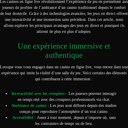
Les casinos en ligne live révolutionnent l’expérience de jeu en permettant aux
joueurs de profiter de l’ambiance d’un casino traditionnel depuis le confort
de leur domicile. Grâce à des technologies avancées, les jeux en direct offrent
une interactivité et une immersion sans précédent. Dans cet article, nous
allons explorer les principaux avantages des jeux en direct et pourquoi ils
attirent de plus en plus d’adeptes.
Une expérience immersive et
authentique
Lorsque vous vous engagez dans un casino en ligne live, vous entrez dans une
expérience qui imite la réalité d’une salle de jeu. Voici certains des éléments
qui contribuent à cette immersion :
Interactivité avec les croupiers :
Les joueurs peuvent interagir
en temps réel avec des croupiers professionnels via chat.
Ambiance de casino :
Les jeux sont diffusés depuis des studios
conçus pour reproduire l’atmosphère d’un vrai casino.
Accessibilité :
Jouez à tout moment, depuis n’importe où, sans
les contraintes de temps ou de lieu.