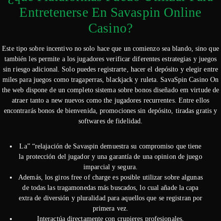
Entretenerse En Savaspin Online
Casino?
Este tipo sobre incentivo no solo hace que un comienzo sea blando, sino que
también les permite a los jugadores verificar diferentes estrategias y juegos
sin riesgo adicional. Solo puedes registrarte, hacer el depósito y elegir entre
miles para juegos como tragaperras, blackjack y ruleta. SavaSpin Casino On
the web dispone de un completo sistema sobre bonos diseñado em virtude de
atraer tanto a new nuevos como the jugadores recurrentes. Entre ellos
encontrarás bonos de bienvenida, promociones sin depósito, tiradas gratis y
softwares de fidelidad.
La” “relajación de Savaspin demuestra su compromiso que tiene
la protección del jugador y una garantía de una opinion de juego
imparcial y segura.
Además, los giros free of charge es posible utilizar sobre algunas
de todas las tragamonedas más buscados, lo cual añade la capa
extra de diversión y pluralidad para aquellos que se registran por
primera vez.
Interactúa directamente con crupieres profesionales,