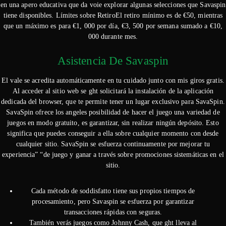
en una apero educativa que da voie explorar algunas selecciones que Savaspin
tiene disponibles. Límites sobre RetiroEl retiro mínimo es de €50, mientras
que un máximo es para €1, 000 por día, €3, 500 por semana sumado a €10,
000 durante mes.
Asistencia De Savaspin
El vale se acredita automáticamente en tu cuidado junto con mis giros gratis.
Al acceder al sitio web se ght solicitará la instalación de la aplicación
dedicada del browser, que te permite tener un lugar exclusivo para SavaSpin.
SavaSpin ofrece los angeles posibilidad de hacer el juego una variedad de
juegos en modo gratuito, es garantizar, sin realizar ningún depósito. Esto
significa que puedes conseguir a ella sobre cualquier momento con desde
cualquier sitio. SavaSpin se esfuerza continuamente por mejorar tu
experiencia” “de juego y ganar a través sobre promociones sistemáticas en el
sitio.
Cada método de soddisfatto tiene sus propios tiempos de
procesamiento, pero Savaspin se esfuerza por garantizar
transacciones rápidas con seguras.
También verás juegos como Johnny Cash, que ght lleva al