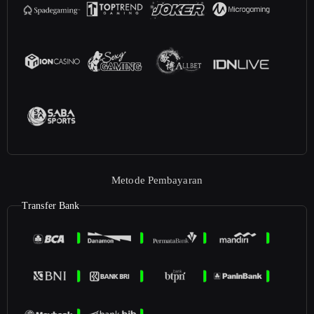
Metode Pembayaran
Transfer Bank