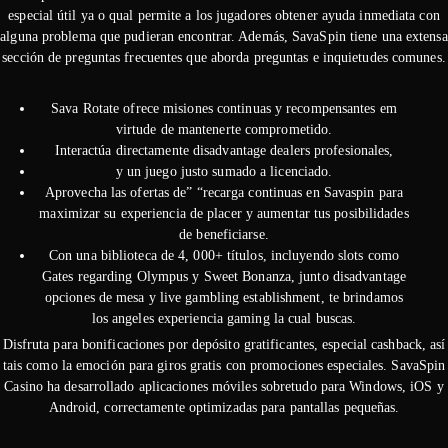
especial útil ya o qual permite a los jugadores obtener ayuda inmediata con
alguna problema que pudieran encontrar. Además, SavaSpin tiene una extensa
sección de preguntas frecuentes que aborda preguntas e inquietudes comunes.
Sava Rotate ofrece misiones continuas y recompensantes em
virtude de mantenerte comprometido.
Interactúa directamente disadvantage dealers profesionales,
y un juego justo sumado a licenciado.
Aprovecha las ofertas de” “recarga continuas en Savaspin para
maximizar su experiencia de placer y aumentar tus posibilidades
de beneficiarse.
Con una biblioteca de 4, 000+ títulos, incluyendo slots como
Gates regarding Olympus y Sweet Bonanza, junto disadvantage
opciones de mesa y live gambling establishment, te brindamos
los angeles experiencia gaming la cual buscas.
Disfruta para bonificaciones por depósito gratificantes, especial cashback, así
tais como la emoción para giros gratis con promociones especiales. SavaSpin
Casino ha desarrollado aplicaciones móviles sobretudo para Windows, iOS y
Android, correctamente optimizadas para pantallas pequeñas.