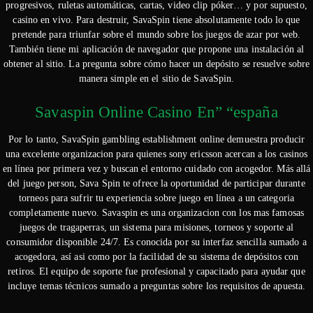
progresivos, ruletas automáticas, cartas, video clip póker… y por supuesto,
casino en vivo. Para destruir, SavaSpin tiene absolutamente todo lo que
pretende para triunfar sobre el mundo sobre los juegos de azar por web.
También tiene mi aplicación de navegador que propone una instalación al
obtener al sitio. La pregunta sobre cómo hacer un depósito se resuelve sobre
manera simple en el sitio de SavaSpin.
Savaspin Online Casino En” “españa
Por lo tanto, SavaSpin gambling establishment online demuestra producir
una excelente organizacion para quienes sony ericsson acercan a los casinos
en línea por primera vez y buscan el entorno cuidado con acogedor. Más allá
del juego person, Sava Spin te ofrece la oportunidad de participar durante
torneos para sufrir tu experiencia sobre juego en línea a un categoria
completamente nuevo. Savaspin es una organizacion con los mas famosas
juegos de tragaperras, un sistema para misiones, torneos y soporte al
consumidor disponible 24/7. Es conocida por su interfaz sencilla sumado a
acogedora, así asi como por la facilidad de su sistema de depósitos con
retiros. El equipo de soporte fue profesional y capacitado para ayudar que
incluye temas técnicos sumado a preguntas sobre los requisitos de apuesta.