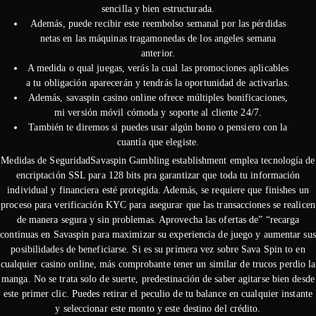
sencilla y bien estructurada.
Además, puede recibir este reembolso semanal por las pérdidas
netas en las máquinas tragamonedas de los angeles semana
anterior.
A medida o qual juegas, verás la cual las promociones aplicables
a tu obligación aparecerán y tendrás la oportunidad de activarlas.
Además, savaspin casino online ofrece múltiples bonificaciones,
mi versión móvil cómoda y soporte al cliente 24/7.
También te diremos si puedes usar algún bono o pensiero con la
cuantía que elegiste.
Medidas de SeguridadSavaspin Gambling establishment emplea tecnología de
encriptación SSL para 128 bits pra garantizar que toda tu información
individual y financiera esté protegida. Además, se requiere que finishes un
proceso para verificación KYC para asegurar que las transacciones se realicen
de manera segura y sin problemas. Aprovecha las ofertas de” “recarga
continuas en Savaspin para maximizar su experiencia de juego y aumentar sus
posibilidades de beneficiarse. Si es su primera vez sobre Sava Spin to en
cualquier casino online, más comprobante tener un similar de trucos perdio la
manga. No se trata solo de suerte, predestinación de saber agitarse bien desde
este primer clic. Puedes retirar el peculio de tu balance en cualquier instante
y seleccionar este monto y este destino del crédito.