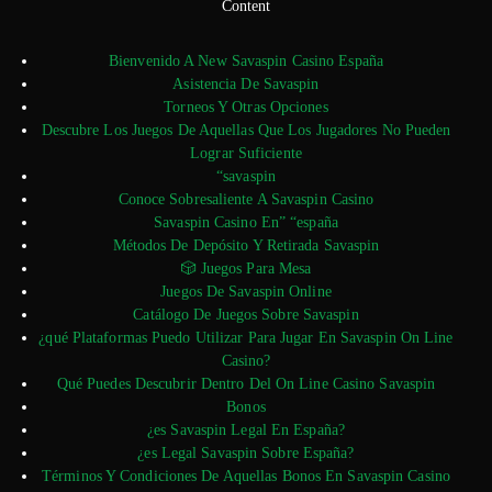
Content
Bienvenido A New Savaspin Casino España
Asistencia De Savaspin
Torneos Y Otras Opciones
Descubre Los Juegos De Aquellas Que Los Jugadores No Pueden
Lograr Suficiente
“savaspin
Conoce Sobresaliente A Savaspin Casino
Savaspin Casino En” “españa
Métodos De Depósito Y Retirada Savaspin
🎲 Juegos Para Mesa
Juegos De Savaspin Online
Catálogo De Juegos Sobre Savaspin
¿qué Plataformas Puedo Utilizar Para Jugar En Savaspin On Line
Casino?
Qué Puedes Descubrir Dentro Del On Line Casino Savaspin
Bonos
¿es Savaspin Legal En España?
¿es Legal Savaspin Sobre España?
Términos Y Condiciones De Aquellas Bonos En Savaspin Casino