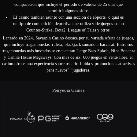
comparación que incluye el período de validez de 25 días que
permitirá algunos sitios.
El casino también asunto con una sección de eSports, o qual es
un tipo de competición deportiva que utiliza videojuegos como
Counter-Strike, Dota2, League of Tales y otros.
Lanzado en 2024, Savaspin Casino destaca por su variada oferta de juegos,
que incluye tragamonedas, ruleta, blackjack sumado a baccarat. Entre sus
tragamonedas más buscados se encuentran Large Bass Splash, Nice Bonanza
y Canine House Megaways. Con más de six, 000 juegos en vente libre, el
casino ofrece una experiencia sobre usuario fluida y promociones atractivas
para nuevos” “jugadores.
Penyedia Games