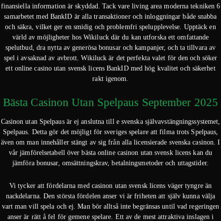
finansiella information är skyddad. Tack vare living area moderna tekniken 6
samarbetet med BankID är alla transaktioner och inloggningar både snabba
och säkra, vilket ger en smidig och problemfri spelupplevelse. Upptäck en
värld av möjligheter hos Wikiluck där du kan utforska ett omfattande
spelutbud, dra nytta av generösa bonusar och kampanjer, och ta tillvara av
spel i avsaknad av avbrott. Wikiluck är det perfekta valet för den och söker
ett online casino utan svensk licens BankID med hög kvalitet och säkerhet
rakt igenom.
Bästa Casinon Utan Spelpaus September 2025
Casinon utan Spelpaus är ej anslutna till e svenska självavstängningssystemet,
Spelpaus. Detta gör det möjligt för sveriges spelare att filma trots Spelpaus,
även om man innehåller stängt av sig från alla licensierade svenska casinon. I
vår jämförelsetabell över bästa online casinon utan svensk licens kan du
jämföra bonusar, omsättningskrav, betalningsmetoder och uttagstider.
Vi tycker att fördelarna med casinon utan svensk licens väger tyngre än
nackdelarna. Den största fördelen anser vi är friheten att själv kunna välja
vart man vill spela och ej. Man bör alltså inte begränsas until vad regeringen
anser är rätt å fel för gemene spelare. Ett av de mest attraktiva inslagen i