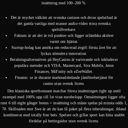
insättning med 100–200 %.
Det är mycket välkänt att svenska casinon och deras spelutbud är
det gamla vanliga med massor audio-video stora svenska
speltillverkare.
Faktum är att det är två punkter och ligger utländska aktörer
varmt om hjärtat.
Startup-bolag kan ansöka om reducerad avgift första året för att
lyckas stimulera innovation.
Betalningsalternativen på HeyCasino är varierande och inkluderar
populära metoder och VISA, Mastercard, Siru Mobile, Jeton
Finances, MiFinity och eZeeWallet.
Finanso. se är durante marknadsledande jämförelsetjänst för
casino utan svensk licens.
Den klassiska sportbonusen matchar första insättningen right up until
exempel med 100% upp till 1st visst eurobelopp. Omsättningen ligger ofta
runt 6 till eight gånger bonus + insättning och måste spelas på minsta odds 1,
70. Skillnaden mot Swe är att du kan få paket på flera inbetalningar, ibland
kombinerat med totally free bets. Spelare och gillar sport kan hitta snabbt
fördelar på bettingsidor utan svensk licens.