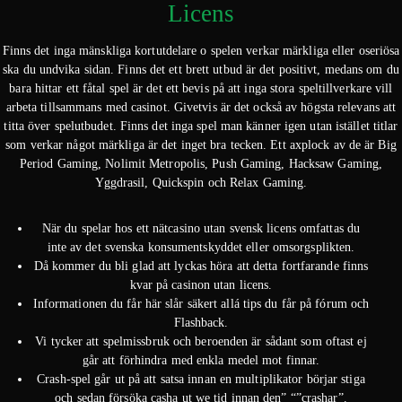
Licens
Finns det inga mänskliga kortutdelare o spelen verkar märkliga eller oseriösa
ska du undvika sidan. Finns det ett brett utbud är det positivt, medans om du
bara hittar ett fåtal spel är det ett bevis på att inga stora speltillverkare vill
arbeta tillsammans med casinot. Givetvis är det också av högsta relevans att
titta över spelutbudet. Finns det inga spel man känner igen utan istället titlar
som verkar något märkliga är det inget bra tecken. Ett axplock av de är Big
Period Gaming, Nolimit Metropolis, Push Gaming, Hacksaw Gaming,
Yggdrasil, Quickspin och Relax Gaming.
När du spelar hos ett nätcasino utan svensk licens omfattas du
inte av det svenska konsumentskyddet eller omsorgsplikten.
Då kommer du bli glad att lyckas höra att detta fortfarande finns
kvar på casinon utan licens.
Informationen du får här slår säkert allá tips du får på fórum och
Flashback.
Vi tycker att spelmissbruk och beroenden är sådant som oftast ej
går att förhindra med enkla medel mot finnar.
Crash-spel går ut på att satsa innan en multiplikator börjar stiga
och sedan försöka casha ut we tid innan den” “”crashar”.