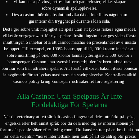
Vi kan betta på vinst, setresultat och gamevinster, vilket skapar
sobre dynamisk spelupplevelse.
Dessa casinon bör du absolut undvika då de inte finns något som
garanterar din trygghet på durante sådan sida.
Detta ger sobre unik möjlighet att spela utan att lyckas riskera egna medel,
vilket är vorgegenwart för nya spelare. Insättningsbonusar ges video första
insättningen 6 innebär ofta att casinot matchar en procentandel av e insatta
beloppet. Till exempel, en 100% bonus upp till 1, 000 kronor innebär att
sobre insättning på one, 000 kronor lämnar ytterligare 1, 500 kronor i
bonuspengar. Casinon utan svensk licens erbjuder 1st brett utbud utav
bonusar som kan attrahera spelare. Att förstå villkoren bakom dessa bonusar
är avgörande för att lyckas maximera sin spelupplevelse. Kontrollera alltid
casinots policy kring kontospärr och säkerhet före registrering.
Alla Casinon Utan Spelpaus Är Inte
Fördelaktiga För Spelarna
När du veterinary att ett särskilt casino fungerar alldeles utmärkt på tyska,
engelska eller helt annat språk bör du dela med dig av informationen på
forum där people söker efter living room. Du kanske sitter på en bra funktion
för detta scientif” “noise internetbank men tänk på att de aldrig blir precis