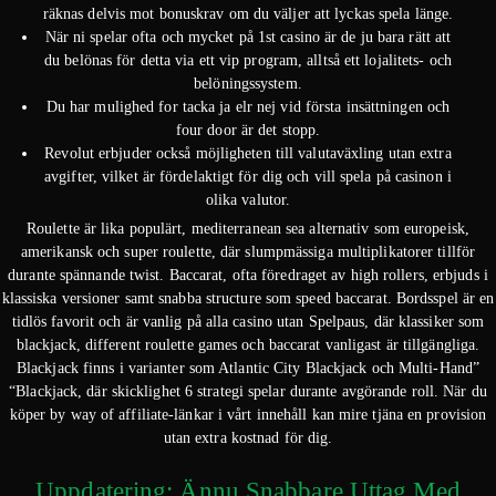
räknas delvis mot bonuskrav om du väljer att lyckas spela länge.
När ni spelar ofta och mycket på 1st casino är de ju bara rätt att
du belönas för detta via ett vip program, alltså ett lojalitets- och
belöningssystem.
Du har mulighed for tacka ja elr nej vid första insättningen och
four door är det stopp.
Revolut erbjuder också möjligheten till valutaväxling utan extra
avgifter, vilket är fördelaktigt för dig och vill spela på casinon i
olika valutor.
Roulette är lika populärt, mediterranean sea alternativ som europeisk,
amerikansk och super roulette, där slumpmässiga multiplikatorer tillför
durante spännande twist. Baccarat, ofta föredraget av high rollers, erbjuds i
klassiska versioner samt snabba structure som speed baccarat. Bordsspel är en
tidlös favorit och är vanlig på alla casino utan Spelpaus, där klassiker som
blackjack, different roulette games och baccarat vanligast är tillgängliga.
Blackjack finns i varianter som Atlantic City Blackjack och Multi-Hand”
“Blackjack, där skicklighet 6 strategi spelar durante avgörande roll. När du
köper by way of affiliate-länkar i vårt innehåll kan mire tjäna en provision
utan extra kostnad för dig.
Uppdatering: Ännu Snabbare Uttag Med