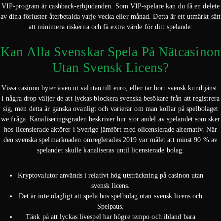
VIP-program är cashback-erbjudanden. Som VIP-spelare kan du få en delete
av dina förluster återbetalda varje vecka eller månad. Detta är ett utmärkt sätt
att minimera riskerna och få extra värde för ditt spelande.
Kan Alla Svenskar Spela På Nätcasinon
Utan Svensk Licens?
Vissa casinon byter även ut valutan till euro, eller tar bort svensk kundtjänst.
I några drop väljer de att lyckas blockera svenska besökare från att registrera
sig, men detta är ganska ovanligt och varierar om man kollar på spelbolaget
we fråga. Kanaliseringsgraden beskriver hur stor andel av spelandet som sker
hos licensierade aktörer i Sverige jämfört med olicensierade alternativ. När
den svenska spelmarknaden omreglerades 2019 var målet att minst 90 % av
spelandet skulle kanaliseras until licensierade bolag.
Kryptovalutor används i relativt hög utsträckning på casinon utan
svensk licens.
Det är inte olagligt att spela hos spelbolag utan svensk licens och
Spelpaus.
Tänk på att lyckas livespel har högre tempo och ibland bara