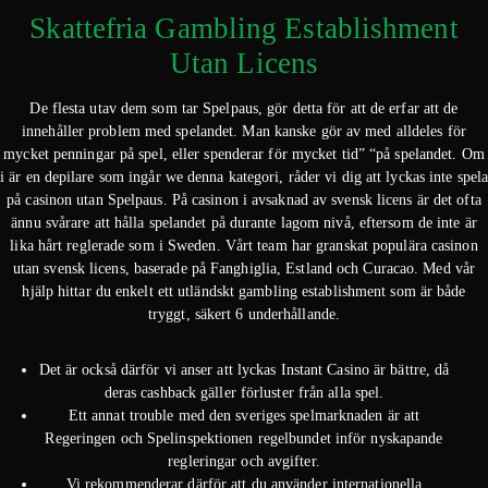
Skattefria Gambling Establishment
Utan Licens
De flesta utav dem som tar Spelpaus, gör detta för att de erfar att de
innehåller problem med spelandet. Man kanske gör av med alldeles för
mycket penningar på spel, eller spenderar för mycket tid” “på spelandet. Om
i är en depilare som ingår we denna kategori, råder vi dig att lyckas inte spel
på casinon utan Spelpaus. På casinon i avsaknad av svensk licens är det ofta
ännu svårare att hålla spelandet på durante lagom nivå, eftersom de inte är
lika hårt reglerade som i Sweden. Vårt team har granskat populära casinon
utan svensk licens, baserade på Fanghiglia, Estland och Curacao. Med vår
hjälp hittar du enkelt ett utländskt gambling establishment som är både
tryggt, säkert 6 underhållande.
Det är också därför vi anser att lyckas Instant Casino är bättre, då
deras cashback gäller förluster från alla spel.
Ett annat trouble med den sveriges spelmarknaden är att
Regeringen och Spelinspektionen regelbundet inför nyskapande
regleringar och avgifter.
Vi rekommenderar därför att du använder internationella