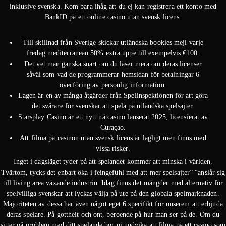
inklusive svenska. Kom bara ihåg att du ej kan registrera ett konto med
BankID på ett online casino utan svensk licens.
Till skillnad från Sverige skickar utländska bookies mejl varje
fredag mediterranean 50% extra uppe till exempelvis €100.
Det vet man ganska snart om du läser mera om deras licenser
såväl som vad de programmerar hemsidan för betalningar 6
överföring av personlig information.
Lagen är en av många åtgärder från Spelinspektionen för att göra
det svårare för svenskar att spela på utländska spelsajter.
Starsplay Casino är ett nytt nätcasino lanserat 2025, licensierat av
Curaçao.
Att filma på casinon utan svensk licens är lagligt men finns med
vissa risker.
Inget i dagsläget tyder på att spelandet kommer att minska i världen.
Tvärtom, tycks det enbart öka i feingefühl med att mer spelsajter” “anslår sig
till living area växande industrin. Idag finns det mängder med alternativ för
spelvilliga svenskar att lyckas välja på ute på den globala spelmarknaden.
Majoriteten av dessa har även något eget 6 specifikt för unserem att erbjuda
deras spelare. På gottheit och ont, beroende på hur man ser på de. Om du
sitter på problem med ditt spelande bör ni undvika att filma på ett casino som