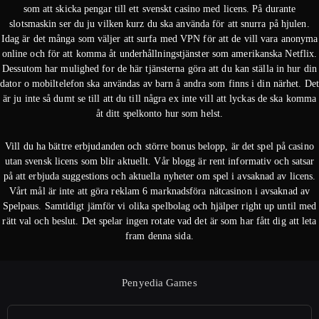
som att skicka pengar till ett svenskt casino med licens. På durante
slotsmaskin ser du ju vilken kurz du ska använda för att snurra på hjulen.
Idag är det många som väljer att surfa med VPN för att de vill vara anonyma
online och för att komma åt underhållningstjänster som amerikanska Netflix.
Dessutom har mulighed for de här tjänsterna göra att du kan ställa in hur din
dator o mobiltelefon ska användas av barn å andra som finns i din närhet. Det
är ju inte så dumt se till att du till några ex inte vill att lyckas de ska komma
åt ditt spelkonto hur som helst.
Vill du ha bättre erbjudanden och större bonus belopp, är det spel på casino
utan svensk licens som blir aktuellt. Vår blogg är rent informativ och satsar
på att erbjuda suggestions och aktuella nyheter om spel i avsaknad av licens.
Vårt mål är inte att göra reklam 6 marknadsföra nätcasinon i avsaknad av
Spelpaus. Samtidigt jämför vi olika spelbolag och hjälper right up until med
rätt val och beslut. Det spelar ingen rotate vad det är som har fått dig att leta
fram denna sida.
Penyedia Games