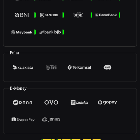
Pulsa
E-Money