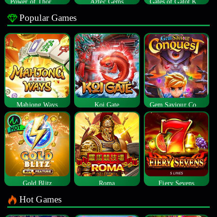
Power of Thor Megaways
Aztec Gems
Gates of Gatot Kaca
Popular Games
Mahjong Ways
Koi Gate
Gem Saviour Conquest
Gold Blitz
Roma
Fiery Sevens
Hot Games