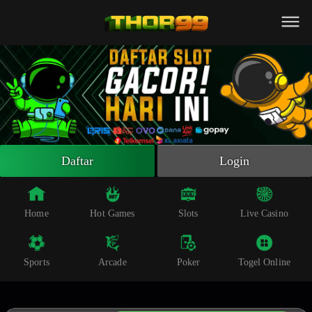
Beranda
Slot Online
Live Casino
Sportsbook
Arcade
Togel Online
Daftar
Login
Poker
Whatsapp
Home
Hot Games
Slots
Live Casino
Telegram
Sports
Arcade
Poker
Togel Online
Livechat