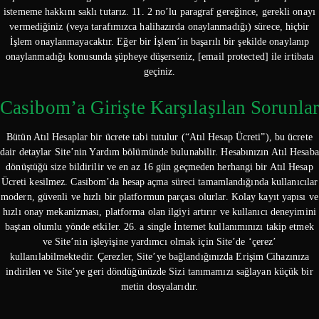
istememe hakkını saklı tutarız. 11. 2 no’lu paragraf gereğince, gerekli onayı
vermediğiniz (veya tarafımızca halihazırda onaylanmadığı) sürece, hiçbir
İşlem onaylanmayacaktır. Eğer bir İşlem’in başarılı bir şekilde onaylanıp
onaylanmadığı konusunda şüpheye düşerseniz, [email protected] ile irtibata
geçiniz.
Casibom’a Girişte Karşılaşılan Sorunlar
Bütün Atıl Hesaplar bir ücrete tabi tutulur (“Atıl Hesap Ücreti”), bu ücrete
dair detaylar Site’nin Yardım bölümünde bulunabilir. Hesabınızın Atıl Hesaba
dönüştüğü size bildirilir ve en az 16 gün geçmeden herhangi bir Atıl Hesap
Ücreti kesilmez. Casibom’da hesap açma süreci tamamlandığında kullanıcılar
modern, güvenli ve hızlı bir platformun parçası olurlar. Kolay kayıt yapısı ve
hızlı onay mekanizması, platforma olan ilgiyi artırır ve kullanıcı deneyimini
baştan olumlu yönde etkiler. 26. a single İnternet kullanımınızı takip etmek
ve Site’nin işleyişine yardımcı olmak için Site’de ‘çerez’
kullanılabilmektedir. Çerezler, Site’ye bağlandığınızda Erişim Cihazınıza
indirilen ve Site’ye geri döndüğünüzde Sizi tanımamızı sağlayan küçük bir
metin dosyalarıdır.