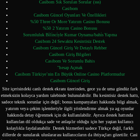
Casibom Sık Sorulan Sorular (sss)
Casibom
Casibom Güncel Oyunları Ve Özellikleri
%50 Three Or More Yatırım Casino Bonusu
%50 2 Yatırım Casino Bonusu
Sorumluluk Bi̇li̇nci̇yle Kumar Oynama/bahi̇s Yapma
Casibom 24 Sewaktu Kesintisiz Destek
Casibom Güncel Giriş Ve Detaylı Rehber
Casibom Giriş Bilgileri
Casibom Ve Sorumlu Bahis
“hesap Açmak
Casibom Türkiye’nin En Büyük Online Casino Platformudur
Casibom Güncel Giriş
Site içerisindeki canlı destek ekranı üzerinden, gece ya de uma gündüz fark
etmeksizin kolayca yardım talebinde bulunulabilir. Bu kesintisiz destek hattı,
sadece teknik sorunlar için değil; bonus kampanyaları hakkında bilgi almak,
yatırım veya çekim işlemleriyle ilgili yönlendirme almak ya ag oyunlar
hakkında detay öğrenmek için de kullanılabilir. Ayrıca destek hattında
kullanılan dil oldukça sade ve anlaşılır olduğu için her yaştan kullanıcı
kolaylıkla faydalanabilir. Destek hizmetleri sadece Türkçe değil, farklı
dillerde de sunularak uluslararası kullanıcıların da ihtiyaçları gözetilir. Casi