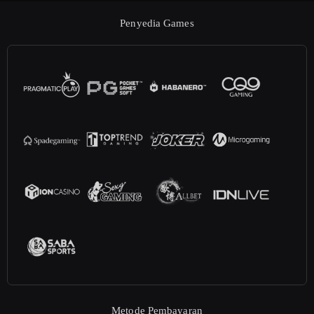
Penyedia Games
Metode Pembayaran