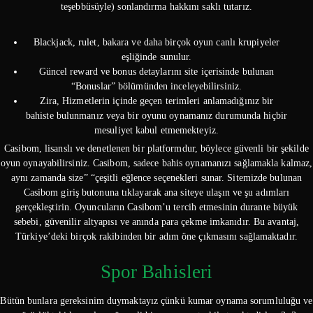
teşebbüsüyle) sonlandırma hakkını saklı tutarız.
Blackjack, rulet, bakara ve daha birçok oyun canlı krupiyeler
eşliğinde sunulur.
Güncel reward ve bonus detaylarını site içerisinde bulunan
“Bonuslar” bölümünden inceleyebilirsiniz.
Zira, Hizmetlerin içinde geçen terimleri anlamadığınız bir
bahiste bulunmanız veya bir oyunu oynamanız durumunda hiçbir
mesuliyet kabul etmemekteyiz.
Casibom, lisanslı ve denetlenen bir platformdur, böylece güvenli bir şekilde
oyun oynayabilirsiniz. Casibom, sadece bahis oynamanızı sağlamakla kalmaz,
aynı zamanda size” “çeşitli eğlence seçenekleri sunar. Sitemizde bulunan
Casibom giriş butonuna tıklayarak ana siteye ulaşın ve şu adımları
gerçekleştirin. Oyuncuların Casibom’u tercih etmesinin durante büyük
sebebi, güvenilir altyapısı ve anında para çekme imkanıdır. Bu avantaj,
Türkiye’deki birçok rakibinden bir adım öne çıkmasını sağlamaktadır.
Spor Bahisleri
Bütün bunlara gereksinim duymaktayız çünkü kumar oynama sorumluluğu ve