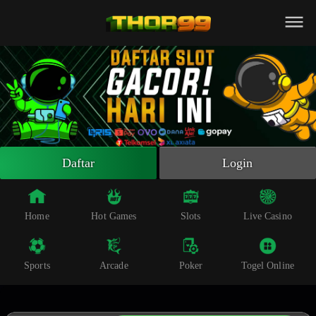
Beranda
Slot Online
Live Casino
Sportsbook
Arcade
Togel Online
Daftar
Login
Poker
Whatsapp
Home
Hot Games
Slots
Live Casino
Telegram
Sports
Arcade
Poker
Togel Online
Livechat