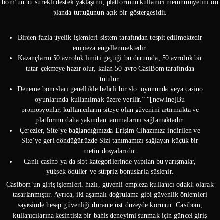
bom’un bu sürekli destek yaklaşımı, platformun kullanıcı memnuniyetini ön
planda tuttuğunun açık bir göstergesidir.
Birden fazla üyelik işlemleri sistem tarafından tespit edilmektedir
empieza engellenmektedir.
Kazançların 50 avroluk limiti geçtiği bu durumda, 50 avroluk bir
tutar çekmeye hazır olur, kalan 50 avro CasiBom tarafından
tutulur.
Deneme bonusları genellikle belirli bir slot oyununda veya casino
oyunlarında kullanılmak üzere verilir.” “[newline]Bu
promosyonlar, kullanıcıların siteye olan güvenini artırmakta ve
platformu daha yakından tanımalarını sağlamaktadır.
Çerezler, Site’ye bağlandığınızda Erişim Cihazınıza indirilen ve
Site’ye geri döndüğünüzde Sizi tanımamızı sağlayan küçük bir
metin dosyalarıdır.
Canlı casino ya da slot kategorilerinde yapılan bu yarışmalar,
yüksek ödüller ve sürpriz bonuslarla süslenir.
Casibom’un giriş işlemleri, hızlı, güvenli empieza kullanıcı odaklı olarak
tasarlanmıştır. Ayrıca, iki aşamalı doğrulama gibi güvenlik önlemleri
sayesinde hesap güvenliği durante üst düzeyde korunur. Casibom,
kullanıcılarına kesintisiz bir bahis deneyimi sunmak için güncel giriş