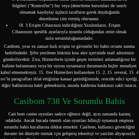
bilgileri (“Kontroller”) biz veya (denetleme kurumları ile sınırlı
olmamak kaydıyla) üçüncü tarafların gerek duyduğunda
denetlesine izin vermiş olursunuz.
18. 3 Erişim Cihazınıza indirdiğiniz Yazılımların, Erişim
Cihazınızın spesifik ayarlarıyla uyumlu olduğundan emin olmak
sizin sorumluluğunuzdadır.
Casibom, your ex zaman hızlı erişim ve güvenilir bir bahis ortamı sunma
hedefindedir. Şifre yenileme linkiniz kısa süre içerisinde mail adresinize
gönderilecektir. Zira, Hizmetlerin içinde geçen terimleri anlamadığınız bir
bahiste bulunmanız veya bir oyunu oynamanız durumunda hiçbir mesuliyet
kabul etmemekteyiz. 15. five Hizmetleri kullanırken 15. 2, 15. several, 15. 4
no’lu paragrafları ihlal ettiğinize kanaat getirdiğimizde, rencide edici içeriği,
diğer haklarımıza halel gelmeksizin, anında kaldırma hakkınızı saklı tutarız.
Casibom 738 Ve Sorumlu Bahis
Casi bom casino oyunları sadece eğlence değil, aynı zamanda kazanç
odaklıdır. Ancak burada önemli olan oyunları bilinçli oynamak empieza
sorumlu bahis kurallarına dikkat etmektir. Casibom, kullanıcı güvenliğini
durante üst düzeyde tutmak için gelişmiş teknoloji ve yazılım altyapısıyla