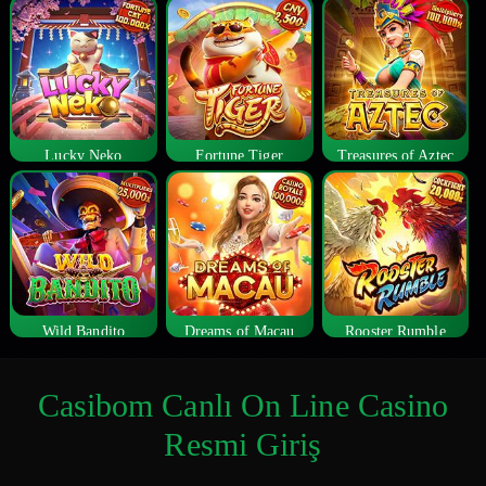
Lucky Neko
Fortune Tiger
Treasures of Aztec
Wild Bandito
Dreams of Macau
Rooster Rumble
Casibom Canlı On Line Casino
Resmi Giriş