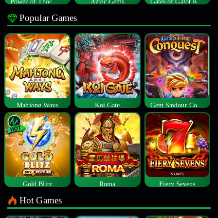
Power of Thor Megaways
Aztec Gems
Gates of Gatot Kaca
Popular Games
Mahjong Ways
Koi Gate
Gem Saviour Conquest
Gold Blitz
Roma
Fiery Sevens
Hot Games