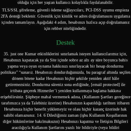
olduğu için her yaştan kullanıcı kolaylıkla faydalanabilir.
TLS/SSL şifreleme, güvenli ödeme sağlayıcıları, PCI‑DSS uyumu empieza
2FA desteği beklenir. Güvenlik için kimlik ve adres doğrulamasını uygulama
içinden tamamlayın. Aşağıdaki 4 adım, hesabınızı hızlıca açıp doğrulamanız
için rehber niteliğindedir.
Destek
35. just one Kumar etkinliklerini sınırlamak isteyen kullanıcılarımız için,
Hesabınızı kapatacak ya da Site içinde sobre az altı ay süre boyunca bahis
yapma veya oyun oynama hakkınızı sınırlayacak bir hesap dondurma
politikası” “sunarız. Hesabınızı dondurduğunuzda, bu paragraf altında seçilen
dönem bitene kadar Hesabınızı hiçbir şekilde yeniden aktif hâle
getiremezsiniz. Dondurma süreniz sona erdiğinde, [email protected] ile
irtibata geçerek Hizmetler’i yeniden kullanmaya başlama hakkına
erişebilirsiniz. Şüpheye mahal vermemek adına, (Kullanım Şartları gereğince
tarafımızca ya da Talebiniz üzerine) Hesabınızın kapatıldığı tarihten itibaren
Hesabınıza hiçbir benefit yüklemeyiz ve olası hiçbir kazanç üzerinde hak
sahibi olamazsınız. 14. 6 Dilediğimiz zaman (işbu Kullanım Koşullarının
diğer hükümlerine bakılmaksızın) Hesabınızı kapatma ve İletişim Bilgileri
aracılığıyla Kullanım Şartlarını yazılı bir bildiriyle (veya bildiri