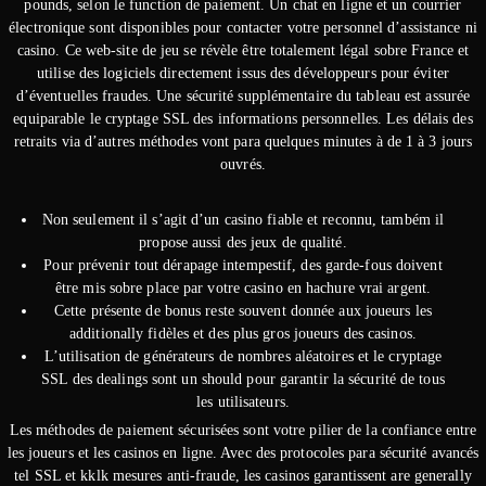
pounds, selon le function de paiement. Un chat en ligne et un courrier
électronique sont disponibles pour contacter votre personnel d’assistance ni
casino. Ce web-site de jeu se révèle être totalement légal sobre France et
utilise des logiciels directement issus des développeurs pour éviter
d’éventuelles fraudes. Une sécurité supplémentaire du tableau est assurée
equiparable le cryptage SSL des informations personnelles. Les délais des
retraits via d’autres méthodes vont para quelques minutes à de 1 à 3 jours
ouvrés.
Non seulement il s’agit d’un casino fiable et reconnu, também il
propose aussi des jeux de qualité.
Pour prévenir tout dérapage intempestif, des garde-fous doivent
être mis sobre place par votre casino en hachure vrai argent.
Cette présente de bonus reste souvent donnée aux joueurs les
additionally fidèles et des plus gros joueurs des casinos.
L’utilisation de générateurs de nombres aléatoires et le cryptage
SSL des dealings sont un should pour garantir la sécurité de tous
les utilisateurs.
Les méthodes de paiement sécurisées sont votre pilier de la confiance entre
les joueurs et les casinos en ligne. Avec des protocoles para sécurité avancés
tel SSL et kklk mesures anti-fraude, les casinos garantissent are generally