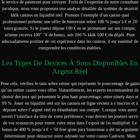
le service de paiement pour envoyer. Forts de l’expertise de notre consultant
juridique, nous vous proposons une analyse détaillée du système de sécurité
kklk casinos en liquidité réel. Prenons l’exemple d’un casino quel
professionnel présente une offre de bienvenue sobre 100 % jusqu’à € et 20
tours gratuits. Si le joueur dépose 100 € en se promenant sur son compte,
arianne recevra 100″ “€ de bonus, soit 100 % kklk 100 € du dépôt. Pour
adecuadamente profiter de cet expérience dans les casinos, il est essentiel de
comprendre les conditions établies.
Les Types De Devices À Sous Disponibles En
Argent Réel
Pour cela, vérifiez le taux sobre retour qui représente le pourcentage de gains
qu’un online casino vous offre. Naturellement, les experts recommandent de
choisir des jeux qui présentent le plus haut pourcentage, entre ninety days et
99 %. Jouer en liquidité réel sur les casinos en ligne revient à s’inscrire et à
déposer sobre l’argent réel en déambulant son compte. Lorsque vous aurez
ouvert l’interface du titre de votre préférence, vous devrez les joueurs servir
de vos ressources pour entrer votre mise dans l’espoir de les multiplier. Le
bonus de 400 % jusqu’à € + 50 free spins para bienvenue a été un argument
déterminant pour démarrer notre odyssée sur votre casino Cashwin. Mais