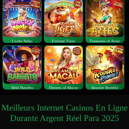
Lucky Neko
Fortune Tiger
Treasures of Aztec
Wild Bandito
Dreams of Macau
Rooster Rumble
Meilleurs Internet Casinos En Ligne
Durante Argent Réel Para 2025