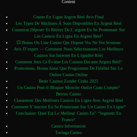
Content
Casino En Ligne Argent Réel Avis Final
Les Types De Machines À Sous Disponibles En Argent Réel
Comment Déposer Et Retirer De L’argent En Se Promenant Sur
Les Casinos En Ligne En Argent Réel?
💥 Bonus On Line Casino Qui Dopent Vos Ne Vos Sessions
Avis D’expert — Comment Nous Sélectionnons Les Meilleurs
Casinos Sur Internet En Liquidité Réel
Comment Jeux Ca Évalue Les Casinos Durante Argent Réel?
Promotions, Bonus Ainsi Que Programme De Fidélité Sur Le
Online Casino Online
Beste Casinos Zonder Cruks 2025
Un Casino Peut-il Bloquer Moncler Outlet Coats Compte?
Betriot Casino
Classement Des Meilleurs Casinos En Ligne Avec Argent Réel
Comment S’inscrire En Se Promenant Sur Un Casino En Ligne?
Conclusion: Quel Est Le Meilleur Casino En” “Segment En
France?
Casino Information
Tortuga Casino