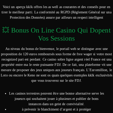
Voici un aperçu kklk offres les as well as courantes et des conseils pour en
tirer le meilleur parti. La conformité au RGPD (Règlement Général sur una
Protection des Données) assure par ailleurs un respect intelligent
💥 Bonus On Line Casino Qui Dopent
Vos Sessions
Au niveau du bonus de bienvenue, le portail web se distingue avec une
proposition de 120 euros remboursés sous forme de free wager si votre most
recognized pari est perdant. Ce casino sobre ligne argent réel France est una
propriété entre ma le reste puissante FDJ. De ce fait, una plateforme vit une
mesure de proposer des jeux uniques aux joueurs français. L’Euromillion, le
Loto ou encore le Keno ne sont os quais quelques exemples kklk exclusivités
que vous trouverez sur le site FDJ.
Les casinos terrestres peuvent être une bonne alternative serve les
joueurs qui souhaitent jouer à plusieurs et publier de bons
instances dans un geist de convivialité.
à prévenir le blanchiment d’argent et à protéger