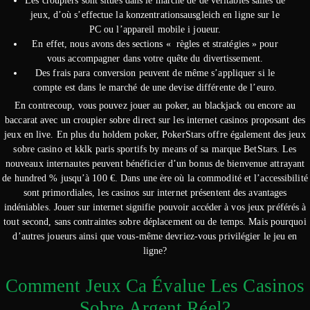
Les croupiers sont situés dans le marché de de véritables salles de
jeux, d’où s’effectue la konzentrationsausgleich en ligne sur le
PC ou l’appareil mobile i joueur.
En effet, nous avons des sections « règles et stratégies » pour
vous accompagner dans votre quête du divertissement.
Des frais para conversion peuvent de même s’appliquer si le
compte est dans le marché de une devise différente de l’euro.
En contrecoup, vous pouvez jouer au poker, au blackjack ou encore au
baccarat avec un croupier sobre direct sur les internet casinos proposant des
jeux en live. En plus du holdem poker, PokerStars offre également des jeux
sobre casino et kklk paris sportifs by means of sa marque BetStars. Les
nouveaux internautes peuvent bénéficier d’un bonus de bienvenue attrayant
de hundred % jusqu’à 100 €. Dans une ère où la commodité et l’accessibilité
sont primordiales, les casinos sur internet présentent des avantages
indéniables. Jouer sur internet signifie pouvoir accéder à vos jeux préférés à
tout second, sans contraintes sobre déplacement ou de temps. Mais pourquoi
d’autres joueurs ainsi que vous-même devriez-vous privilégier le jeu en
ligne?
Comment Jeux Ca Évalue Les Casinos
Sobre Argent Réel?