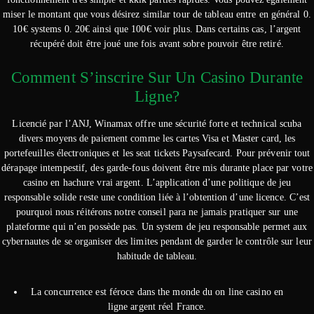
miser le montant que vous désirez similar tour de tableau entre en général 0.
10€ systems 0. 20€ ainsi que 100€ voir plus. Dans certains cas, l’argent
récupéré doit être joué une fois avant sobre pouvoir être retiré.
Comment S’inscrire Sur Un Casino Durante
Ligne?
Licencié par l’ANJ, Winamax offre une sécurité forte et technical scuba
divers moyens de paiement comme les cartes Visa et Master card, les
portefeuilles électroniques et les seat tickets Paysafecard. Pour prévenir tout
dérapage intempestif, des garde-fous doivent être mis durante place par votre
casino en hachure vrai argent. L’application d’une politique de jeu
responsable solide reste une condition liée à l’obtention d’une licence. C’est
pourquoi nous réitérons notre conseil para ne jamais pratiquer sur une
plateforme qui n’en possède pas. Un system de jeu responsable permet aux
cybernautes de se organiser des limites pendant de garder le contrôle sur leur
habitude de tableau.
La concurrence est féroce dans the monde du on line casino en
ligne argent réel France.