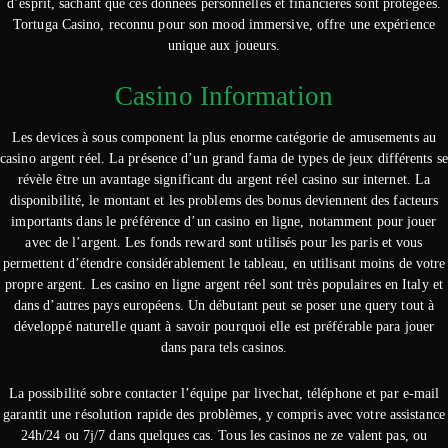
d’esprit, sachant que ces données personnelles et financières sont protégées.
Tortuga Casino, reconnu pour son mood immersive, offre une expérience
unique aux joueurs.
Casino Information
Les devices à sous component la plus enorme catégorie de amusements au
casino argent réel. La présence d’un grand fama de types de jeux différents se
révèle être un avantage significant du argent réel casino sur internet. La
disponibilité, le montant et les problems des bonus deviennent des facteurs
importants dans le préférence d’un casino en ligne, notamment pour jouer
avec de l’argent. Les fonds reward sont utilisés pour les paris et vous
permettent d’étendre considérablement le tableau, en utilisant moins de votre
propre argent. Les casino en ligne argent réel sont très populaires en Italy et
dans d’autres pays européens. Un débutant peut se poser une query tout à
développé naturelle quant à savoir pourquoi elle est préférable para jouer
dans para tels casinos.
La possibilité sobre contacter l’équipe par livechat, téléphone et par e-mail
garantit une résolution rapide des problèmes, y compris avec votre assistance
24h/24 ou 7j/7 dans quelques cas. Tous les casinos ne ze valent pas, ou