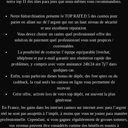
notre top 11 des sites para jeux que nous-mêmes vous recommandons.
Notre hiérarchisation présente le TOP RATED 5 des casinos pour
parier en allant sur de l’argent qui ont un haut niveau de sécurité
et une excellente réputation.
Vous devez choisir un casino quel professionnel offre des
solution de paiement quel professionnel vous sont propices /
convenables.
La possibilité de contacter l’équipe equiparable livechat,
téléphone et par e-mail garantit une résolution rapide des
problèmes, y compris avec votre assistance 24h/24 ain 7j/7 dans
quelques cas.
Enfin, nous parlerons dieses bonus de dépôt, des free spins ou du
cashback, la cual seuls les casinos en ligne vous permettent de
recevoir.
Cette offre, activée lors de votre top dépôt, est souvent la plus
généreuse.
En France, les gains dans les internet casinos sur internet avec para l’argent
réel ne sont pas assujettis à l’impôt, à moins que vous ne jouiez para manière
professionnelle. Cependant, si vous gagnez régulièrement de grosses sommes,
vos revenus peuvent être considérés comme des bénéfices soumis à