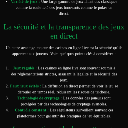
Variété de jeux :
Une large gamme de jeux allant des classiques
comme la roulette à des jeux innovants comme le poker en
direct.
La sécurité et la transparence des jeux
en direct
Un autre avantage majeur des casinos en ligne live est la sécurité qu’ils
apportent aux joueurs. Voici quelques points clés à considérer :
Jeux régulés :
Les casinos en ligne live sont souvent soumis à
des réglementations strictes, assurant la légalité et la sécurité des
jeux.
Faux jeux évités :
La diffusion en direct permet de voir le jeu se
dérouler en temps réel, réduisant les risques de tricherie.
Technologie de cryptage :
Les données des joueurs sont
protégées par des technologies de cryptage avancées.
Contrôle constant :
Les régulateurs surveillent souvent ces
plateformes pour garantir des pratiques de jeu équitables.