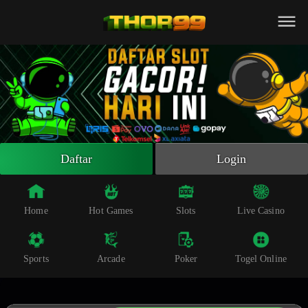
Beranda
Slot Online
Live Casino
Sportsbook
Arcade
Togel Online
Daftar
Login
Poker
Whatsapp
Home
Hot Games
Slots
Live Casino
Telegram
Sports
Arcade
Poker
Togel Online
Livechat