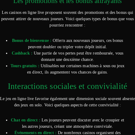
Les promotions et les bonus attrayants
Les casinos en ligne live proposent souvent des promotions et des bonus qui
peuvent attirer de nouveaux joueurs. Voici quelques types de bonus que vous
pourriez rencontrer :
Bonus de bienvenue :
Offerts aux nouveaux joueurs, ces bonus
peuvent doubler ou tripler votre dépôt initial.
Cashback :
Une partie de vos pertes peut être remboursée, vous
donnant une deuxième chance.
Tours gratuits :
Utilisables sur certaines machines à sous ou jeux
en direct, ils augmentent vos chances de gains.
Interactions sociales et convivialité
Le jeu en ligne live favorise également une dimension sociale souvent absente
des jeux en solo. Voici quelques aspects de cette convivialité :
Chat en direct :
Les joueurs peuvent discuter avec le croupier et
les autres joueurs, créant une atmosphère conviviale.
Événements en direct :
De nombreux casinos organisent des