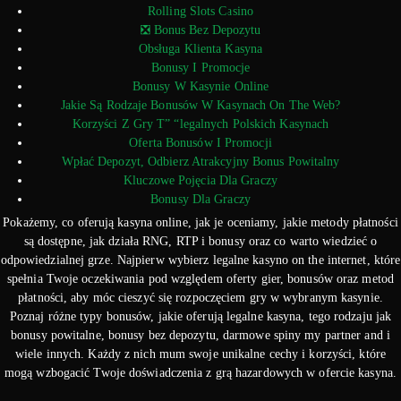
Rolling Slots Casino
❎ Bonus Bez Depozytu
Obsługa Klienta Kasyna
Bonusy I Promocje
Bonusy W Kasynie Online
Jakie Są Rodzaje Bonusów W Kasynach On The Web?
Korzyści Z Gry T” “legalnych Polskich Kasynach
Oferta Bonusów I Promocji
Wpłać Depozyt, Odbierz Atrakcyjny Bonus Powitalny
Kluczowe Pojęcia Dla Graczy
Bonusy Dla Graczy
Pokażemy, co oferują kasyna online, jak je oceniamy, jakie metody płatności
są dostępne, jak działa RNG, RTP i bonusy oraz co warto wiedzieć o
odpowiedzialnej grze. Najpierw wybierz legalne kasyno on the internet, które
spełnia Twoje oczekiwania pod względem oferty gier, bonusów oraz metod
płatności, aby móc cieszyć się rozpoczęciem gry w wybranym kasynie.
Poznaj różne typy bonusów, jakie oferują legalne kasyna, tego rodzaju jak
bonusy powitalne, bonusy bez depozytu, darmowe spiny my partner and i
wiele innych. Każdy z nich mum swoje unikalne cechy i korzyści, które
mogą wzbogacić Twoje doświadczenia z grą hazardowych w ofercie kasyna.