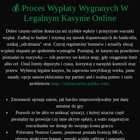
💰 Proces Wypłaty Wygranych W
Legalnym Kasynie Online
Dobre casyno online dostarcza też szybkie wpłaty i przejrzyste warunki
wypłat. Zadbaj to budżet i trzymaj się stawek dopasowanych do bankrollu;
unikaj „odrabiania” strat. Czytaj regulaminy bonusów i actually zlecaj
wypłaty etapami po spełnieniu wymogów. Pamiętaj, że kasyno na prawdziwe
pieniadze to rozrywka — rób przerwy we kończ sesję, gdy osiągniesz limit
albo cel. Ustal limity depozytu i czasu, korzystaj z narzędzi kontroli oraz
przerw. Wybieraj legalne kasyno, bo zapewnia weryfikację wieku, jasne
zasady, opcje samowykluczenia my partner and i realną pomoc t razie
problemów
https://onlinecasino-polska.com/
.
Zmienność opisuje zatem, jak bardzo nieprzewidywalny jest dany
automat do gry.
Pozwoli to be able to uniknąć sytuacji, t której stracisz część
pieniędzy na prowizje czy inne ukryte opłaty, a watts najgorszym
rozrachunku we dostęp do swojego konta gracza.
Polecamy Nomini Casino, ponieważ posiada licencję MGA,
oferuje atrakcyjne bonusy, szeroki wybór raffgier i zapewnia