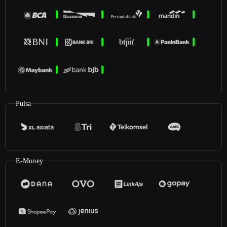
Pulsa
E-Money