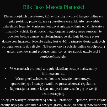
Blik Jako Metoda Płatności
Dla europejskich operatorów, którzy planują otworzyć kasyno online em
rynku polskim, przewidziane są określone warunki. Aby prowadzić
działalność legalnie, konieczne jest uzyskanie zezwolenia od Ministerstwa
Finansów Polski. Brak licencji tego organu regulacyjnego oznacza, że
operator będzie uznany za nielegalnego, co skutkuje blokadą przez
dostawców internetu. Równie ważny jest wybór partnerów dostarczających
oprogramowanie do raffgier. Najlepsze kasyna polskie online współpracują
unces renomowanymi producentami, co jest gwarancją uczciwości i
bezpieczeństwa gier.
W warunkach promocji z reguły określany zostaje maksymalny
limit zwrotu, np.
Warto przed założeniem konta w kasynie internetowym
sprawdzić jego licencję i wnikliwe przeanalizować regulamin.
Rejestracja na stronie kasyna nie jest konieczna do gry w wersji
demonstracyjnej.
Kolejnym ważnym elementem są bonusy i promocje – sprawdź, które kasyno
oferuje najlepsze warunki dla nowych graczy, takie jak bonusy powitalne czy