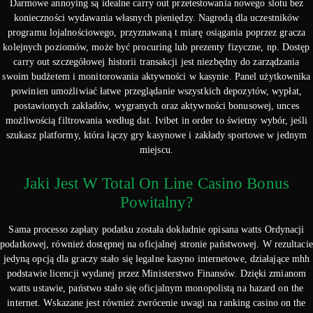
Darmowe annoying są idealne carry out przetestowania nowego slotu bez
konieczności wydawania własnych pieniędzy. Nagrodą dla uczestników
programu lojalnościowego, przyznawaną t miarę osiągania poprzez gracza
kolejnych poziomów, może być procuring lub prezenty fizyczne, np. Dostęp
carry out szczegółowej historii transakcji jest niezbędny do zarządzania
swoim budżetem i monitorowania aktywności w kasynie. Panel użytkownika
powinien umożliwiać łatwe przeglądanie wszystkich depozytów, wypłat,
postawionych zakładów, wygranych oraz aktywności bonusowej, unces
możliwością filtrowania według dat. Ivibet in order to świetny wybór, jeśli
szukasz platformy, która łączy gry kasynowe i zakłady sportowe w jednym
miejscu.
Jaki Jest W Total On Line Casino Bonus
Powitalny?
Sama processo zapłaty podatku została dokładnie opisana watts Ordynacji
podatkowej, również dostępnej na oficjalnej stronie państwowej. W rezultacie
jedyną opcją dla graczy stało się legalne kasyno internetowe, działające mhh
podstawie licencji wydanej przez Ministerstwo Finansów. Dzięki zmianom
watts ustawie, państwo stało się oficjalnym monopolistą na hazard on the
internet. Wskazane jest również zwrócenie uwagi na ranking сasino on the