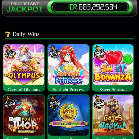
Daily Wins
Gates of Olympus
Starlight Princess
Sweet Bonanza