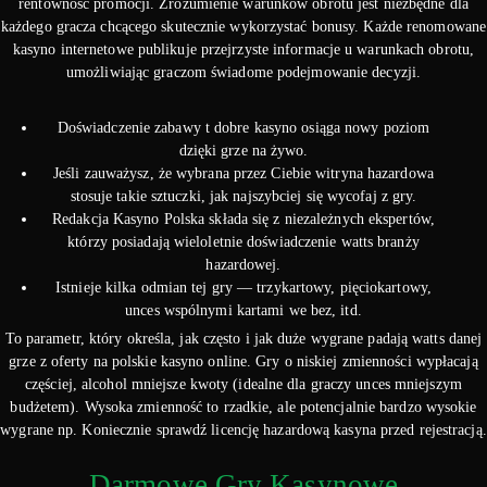
rentowność promocji. Zrozumienie warunków obrotu jest niezbędne dla
każdego gracza chcącego skutecznie wykorzystać bonusy. Każde renomowane
kasyno internetowe publikuje przejrzyste informacje u warunkach obrotu,
umożliwiając graczom świadome podejmowanie decyzji.
Doświadczenie zabawy t dobre kasyno osiąga nowy poziom
dzięki grze na żywo.
Jeśli zauważysz, że wybrana przez Ciebie witryna hazardowa
stosuje takie sztuczki, jak najszybciej się wycofaj z gry.
Redakcja Kasyno Polska składa się z niezależnych ekspertów,
którzy posiadają wieloletnie doświadczenie watts branży
hazardowej.
Istnieje kilka odmian tej gry — trzykartowy, pięciokartowy,
unces wspólnymi kartami we bez, itd.
To parametr, który określa, jak często i jak duże wygrane padają watts danej
grze z oferty na polskie kasyno online. Gry o niskiej zmienności wypłacają
częściej, alcohol mniejsze kwoty (idealne dla graczy unces mniejszym
budżetem). Wysoka zmienność to rzadkie, ale potencjalnie bardzo wysokie
wygrane np. Koniecznie sprawdź licencję hazardową kasyna przed rejestracją.
Darmowe Gry Kasynowe