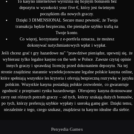
To kasyno internetowe wyróżnia się hojnym bonusem bez
depozytu w wysokości your five €, który jest świetnym
początkiem dla nowych graczy.
Dzięki 3 DIMENSIONAL Secure masz pewność, że Twoja
transakcja będzie bezpieczna, the pieniądze szybko trafią na
Twoje konto.
Co więcej, korzystanie z e-portfela oznacza, że możesz
dokonywać natychmiastowych wpłat i wypłat.
Jeśli chcesz grać t gry hazardowe na” “prawdziwe pieniądze, upewnij się, że
wybierasz tylko legalne kasyno on the web w Polsce. Zawsze czytaj opinie
innych graczy i sprawdzaj licencję przed dokonaniem depozytu. Na tej
stronie znajdziesz starannie wyselekcjonowane legalne polskie kasyna online,
które spełniają wszystkie les kryteria i oferują bezpieczną rozrywkę w języku
polskim. Wszystkie kasyna posiadają polskie zezwolenie, co gwarantuje
zgodność z przepisami rynku hazardowego. Oferujemy kasyna dostosowane
carry out różnych potrzeb graczy – od tych, którzy szukają dużych bonusów,
po tych, którzy preferują szybkie wypłaty i szeroką gamę gier. Dzięki temu,
niezależnie z tego, czego szukasz, znajdziesz tu kasyno idealne dla siebie.
Penyedia Games