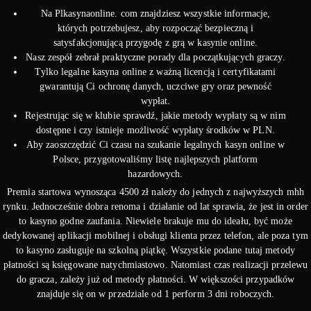
Na Plkasynaonline. com znajdziesz wszystkie informacje,
których potrzebujesz, aby rozpocząć bezpieczną i
satysfakcjonującą przygodę z grą w kasynie online.
Nasz zespół zebrał praktyczne porady dla początkujących graczy.
Tylko legalne kasyna online z ważną licencją i certyfikatami
gwarantują Ci ochronę danych, uczciwe gry oraz pewność
wypłat.
Rejestrując się w klubie sprawdź, jakie metody wypłaty są w nim
dostępne i czy istnieje możliwość wypłaty środków w PLN.
Aby zaoszczędzić Ci czasu na szukanie legalnych kasyn online w
Polsce, przygotowaliśmy listę najlepszych platform
hazardowych.
Premia startowa wynosząca 4500 zł należy do jednych z najwyższych mhh
rynku. Jednocześnie dobra renoma i działanie od lat sprawia, że jest in order
to kasyno godne zaufania. Niewiele brakuje mu do ideału, być może
dedykowanej aplikacji mobilnej i obsługi klienta przez telefon, ale poza tym
to kasyno zasługuje na szkolną piątkę. Wszystkie podane tutaj metody
płatności są księgowane natychmiastowo. Natomiast czas realizacji przelewu
do gracza, zależy już od metody płatności. W większości przypadków
znajduje się on w przedziale od 1 perform 3 dni roboczych.