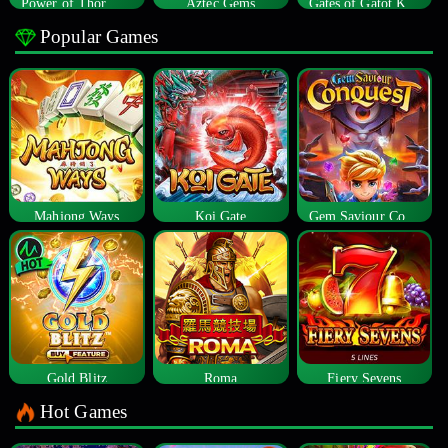
Power of Thor Megaways
Aztec Gems
Gates of Gatot Kaca
Popular Games
Mahjong Ways
Koi Gate
Gem Saviour Conquest
Gold Blitz
Roma
Fiery Sevens
Hot Games