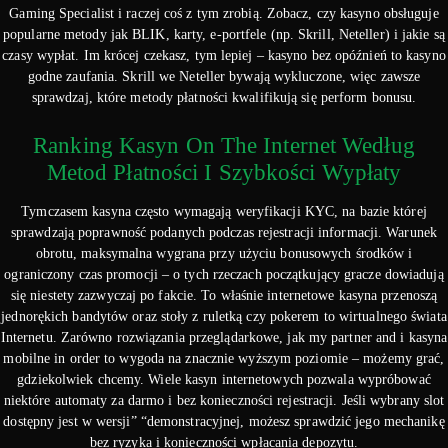
Gaming Specialist i raczej coś z tym zrobią. Zobacz, czy kasyno obsługuje
popularne metody jak BLIK, karty, e-portfele (np. Skrill, Neteller) i jakie są
czasy wypłat. Im krócej czekasz, tym lepiej – kasyno bez opóźnień to kasyno
godne zaufania. Skrill we Neteller bywają wykluczone, więc zawsze
sprawdzaj, które metody płatności kwalifikują się perform bonusu.
Ranking Kasyn On The Internet Według
Metod Płatności I Szybkości Wypłaty
Tymczasem kasyna często wymagają weryfikacji KYC, na bazie której
sprawdzają poprawność podanych podczas rejestracji informacji. Warunek
obrotu, maksymalna wygrana przy użyciu bonusowych środków i
ograniczony czas promocji – o tych rzeczach początkujący gracze dowiadują
się niestety zazwyczaj po fakcie. To właśnie internetowe kasyna przenoszą
jednorękich bandytów oraz stoły z ruletką czy pokerem to wirtualnego świata
Internetu. Zarówno rozwiązania przeglądarkowe, jak my partner and i kasyna
mobilne in order to wygoda na znacznie wyższym poziomie – możemy grać,
gdziekolwiek chcemy. Wiele kasyn internetowych pozwala wypróbować
niektóre automaty za darmo i bez konieczności rejestracji. Jeśli wybrany slot
dostępny jest w wersji” “demonstracyjnej, możesz sprawdzić jego mechanikę
bez ryzyka i konieczności wpłacania depozytu.