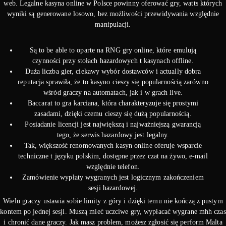
web. Legalne kasyna online w Polsce powinny oferować gry, watts których
wyniki są generowane losowo, bez możliwości przewidywania względnie
manipulacji.
Są to be able to oparte na RNG gry online, które emulują
czynności przy stołach hazardowych t kasynach offline.
Duża liczba gier, ciekawy wybór dostawców i actually dobra
reputacja sprawiła, że to kasyno cieszy się popularnością zarówno
wśród graczy na automatach, jak i w grach live.
Baccarat to gra karciana, która charakteryzuje się prostymi
zasadami, dzięki czemu cieszy się dużą popularnością.
Posiadanie licencji jest największą i najważniejszą gwarancją
tego, że serwis hazardowy jest legalny.
Tak, większość renomowanych kasyn online oferuje wsparcie
techniczne t języku polskim, dostępne przez czat na żywo, e-mail
względnie telefon.
Zamówienie wypłaty wygranych jest logicznym zakończeniem
sesji hazardowej.
Wielu graczy ustawia sobie limity z góry i dzięki temu nie kończą z pustym
kontem po jednej sesji. Muszą mieć uczciwe gry, wypłacać wygrane mhh czas
i chronić dane graczy. Jak masz problem, możesz zgłosić się perform Malta