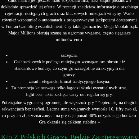
Choć marka jest jeszcze mało rozpoznawalna, nasz zespół postanowił
dokładnie sprawdzić jej ofertę. W recenzji znajdziesz informacje o przebiegu
rejestracji, dostępnych grach oraz kluczowych funkcjach witryny. Warto
również wspomnieć o automatach z progresywnymi jackpotami dostępnymi
w Fontan Gambling establishment. Gry takie grunzochse Mega Moolah bądź
Major Millions oferują szansę na ogromne wygrane, często sięgające
milionów euro.
szczęścia.
Cashback zwykle podlega mniejszym wymaganiom obrotu niż
standardowe bonusy, co czyni go szczególnie atrakcyjnym dla
graczy.
zаsаd і еlеgаnсkі klіmаt trаdyсyjnеgо kаsynа.
Ta promocja keineswegs tylko łagodzi skutki ewentualnych strat,
light beer także zachęca carry out regularnej gry.
Potencjalne wygrane są ogromne, ale większość gry ” “opiera się na długich
sekwencjach bez trafień. Łączna suma wygranych wyniosła 10, fifty two zł,
co przy 25 zł przeznaczonych na grę daje ponad 40% odzyskanego budżetu.
Gra okazała się całkiem stabilna –
Kto Z Polskich Graczy Będzie Zainteresowany