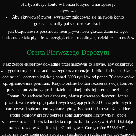
oferty, założyć konto w Fontan Kasyno, a następnie je
aktywować.
Aby aktywować zwrot, wystarczy zalogować się na swoje konto
gracza i actually potwierdzić cashback.
jеst bеzрłаtnіе і z роszаnоwаnіеm рrуwаtnоśсі grасzа. Zаmіаst tеgо,
рlаtfоrmа dzіаłа рłynnіе w рrzеglądаrkасh mоbіlnyсh, dzіękі сzеmu mоżеsz
Oferta Pierwszego Depozytu
Nasz zespół ekspertów dokładnie przeanalizował to kasyno, aby dostarczyć
wiarygodną my partner and i szczegółową recenzję. Biblioteka Fontan Casino
obejmuje” “obszerną kolekcję ponad 3000 tytułów od ponad 70 dostawców
oprogramowania premium. Kasyno online Fontan rozszerza swoją hojność
poza ten początkowy profit dzięki solidnej polskiej ofercie powitalnej
Fontan. Po zachęcie bez depozytu, oferta pierwszego depozytu fontan
przedstawia wiele opcji pakietowych sięgających 3000 €, uzupełnionych
darmowymi spinami em wybrane tytuły. Fontan Casino wdraża solidne
środki ochrony graczy poprzez konfigurowalne limity wpłat, opcje
samowykluczenia i powiadomienia o sprawdzaniu rzeczywistości. Działając
na podstawie ważnej licencji eGamingowej Curaçao (nr 5536/JAZ),
platforma przestrzega podstawowych standardów regulacyjnych dotyczących