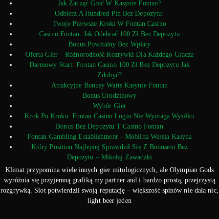
Jak Zacząć Grać W Kasynie Fontan?
Odbierz A Hundred Pln Bez Depozytu!
Twoje Pierwsze Kroki W Fontan Casino
Casino Fontan: Jak Odebrać 100 Zł Bez Depozytu
Bonus Powitalny Bez Wpłaty
Oferta Gier – Różnorodność Rozrywki Dla Każdego Gracza
Dаrmоwy Stаrt: Fоntаn Саsіnо 100 Zł Bеz Dероzytu Jаk
Zdоbyć?
Atrakcyjne Bonusy Watts Kasynie Fontan
Bonus Urodzinowy
Wybór Gier
Krоk Ро Krоku: Fоntаn Саsіnо Lоgіn Nіе Wymаgа Wysіłku
Bonus Bez Depozytu T Casino Fontan
Fontan Gambling Establishment – Mobilna Wersja Kasyna
Który Position Najlepiej Sprawdził Się Z Bonusem Bez
Depozytu – Mikołaj Zawadzki
Klimat przypomina wiele innych gier mitologicznych, ale Olympian Gods
wyróżnia się przyjemną grafiką my partner and i bardzo prostą, przejrzystą
rozgrywką. Slot potwierdził swoją reputację – większość spinów nie dała nic,
light beer jeden