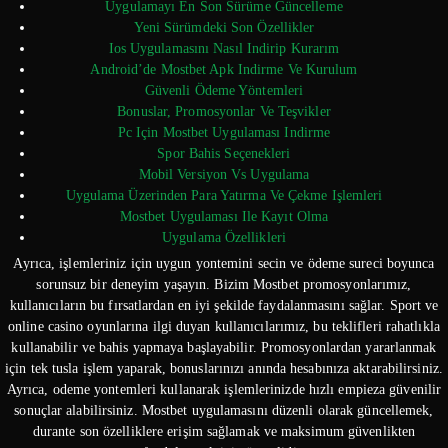
Uygulamayı En Son Sürüme Güncelleme
Yeni Sürümdeki Son Özellikler
Ios Uygulamasını Nasıl Indirip Kurarım
Android’de Mostbet Apk Indirme Ve Kurulum
Güvenli Ödeme Yöntemleri
Bonuslar, Promosyonlar Ve Teşvikler
Pc Için Mostbet Uygulaması Indirme
Spor Bahis Seçenekleri
Mobil Versiyon Vs Uygulama
Uygulama Üzerinden Para Yatırma Ve Çekme Işlemleri
Mostbet Uygulaması Ile Kayıt Olma
Uygulama Özellikleri
Ayrıca, işlemleriniz için uygun yontemini secin ve ödeme sureci boyunca
sorunsuz bir deneyim yaşayın. Bizim Mostbet promosyonlarımız,
kullanıcıların bu fırsatlardan en iyi şekilde faydalanmasını sağlar. Sport ve
online casino oyunlarına ilgi duyan kullanıcılarımız, bu teklifleri rahatlıkla
kullanabilir ve bahis yapmaya başlayabilir. Promosyonlardan yararlanmak
için tek tusla işlem yaparak, bonuslarınızı anında hesabınıza aktarabilirsiniz.
Ayrıca, odeme yontemleri kullanarak işlemlerinizde hızlı empieza güvenilir
sonuçlar alabilirsiniz. Mostbet uygulamasını düzenli olarak güncellemek,
durante son özelliklere erişim sağlamak ve maksimum güvenlikten