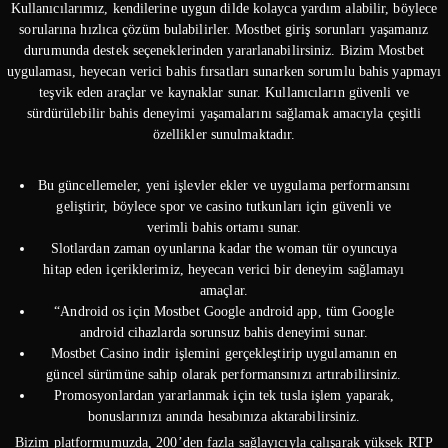
Kullanıcılarımız, kendilerine uygun dilde kolayca yardım alabilir, böylece
sorularına hızlıca çözüm bulabilirler. Mostbet giriş sorunları yaşamanız
durumunda destek seçeneklerinden yararlanabilirsiniz. Bizim Mostbet
uygulaması, heyecan verici bahis fırsatları sunarken sorumlu bahis yapmayı
teşvik eden araçlar ve kaynaklar sunar. Kullanıcıların güvenli ve
sürdürülebilir bahis deneyimi yaşamalarını sağlamak amacıyla çeşitli
özellikler sunulmaktadır.
Bu güncellemeler, yeni işlevler ekler ve uygulama performansını
geliştirir, böylece spor ve casino tutkunları için güvenli ve
verimli bahis ortamı sunar.
Slotlardan zaman oyunlarına kadar the woman tür oyuncuya
hitap eden içeriklerimiz, heyecan verici bir deneyim sağlamayı
amaçlar.
“Android os için Mostbet Google android app, tüm Google
android cihazlarda sorunsuz bahis deneyimi sunar.
Mostbet Casino indir işlemini gerçekleştirip uygulamanın en
güncel sürümüne sahip olarak performansınızı artırabilirsiniz.
Promosyonlardan yararlanmak için tek tusla işlem yaparak,
bonuslarınızı anında hesabınıza aktarabilirsiniz.
Bizim platformumuzda, 200’den fazla sağlayıcıyla çalışarak yüksek RTP