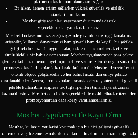
platform olarak konumlanmasını sağlar.
Bu işlem, hemen erişim sağlarken yüksek güvenlik ve gizlilik
standartlarını korur.
Mostbet giriş sorunları yaşamanız durumunda destek
seçeneklerinden yararlanabilirsiniz.
Mostbet Türkiye indir seçeneği sayesinde güvenli bahis uygulamalarına
erişebilir, kullanıcı deneyiminizi hem güvenli hem de keyifli bir şekilde
geliştirebilirsiniz. Bu uygulamalar, riskleri en aza indirerek etik ve
sürdürülebilir bir bahis ortamı sunar. Mostbet uygulamasında para çekme
işlemleri kullanıcı memnuniyeti için hızlı ve sorunsuz bir deneyim sunar. Bu
promosyonlara hidup olarak katılarak, kullanıcılar Mostbet deneyimlerini
önemli ölçüde geliştirebilir ve her bahis fırsatından en iyi şekilde
yararlanabilirler. Ayrıca, promosyonlar sırasında ödeme yöntemlerini güvenli
şekilde kullanabilir empieza tek tuşla işlemleri tamamlayarak zaman
kazanabilirsiniz. Mostbet com indir seçenekleri ile mobil cihazlar üzerinden
promosyonlardan daha kolay yararlanabilirsiniz.
Mostbet Uygulaması Ile Kayıt Olma
Mostbet, kullanıcı verilerini korumak için bir dizi gelişmiş güvenlik
önlemleri ve şifreleme teknolojileri kullanır. Bu adımları tamamladığınızda