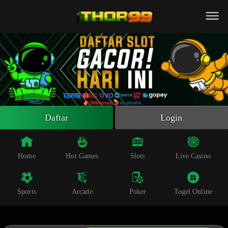
Beranda
Slot Online
Live Casino
Sportsbook
Arcade
Togel Online
Daftar
Login
Poker
Whatsapp
Home
Hot Games
Slots
Live Casino
Telegram
Sports
Arcade
Poker
Togel Online
Livechat