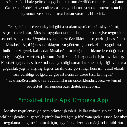
hesabınız aktif hale gelir ve uygulamanın tüm özelliklerine erişim sağlanır.
Canlı spor bahisleri ve online casino oyunlarını parmaklarınızın ucunda
oynaman ve sunulan fırsatlardan yararlanabilirsiniz.
Tenis, balompié ve voleybol gibi ana akım sporlardan başlayarak niş
seçeneklere kadar, Mostbet uygulamasını kullanan her bahisçiye uygun bir
seçenek sunuyoruz. Uygulamaya empieza özelliklerine erişmek için aşağıdaki
Mostbet’i Aç düğmesine tıklayın. Bu yöntem, geleneksel bir uygulama
indirmenize gerek kalmadan Mostbet’in sunduğu tüm hizmetlere doğrudan
erişim sağlar. Mostbetapk. com, özellikle Türk oyuncular için tasarlanmış
Mostbet uygulaması hakkında detaylı bilgi sunar. Bu sitenin içeriği, yalnızca
çoğunluk yaşına ulaşmış kişiler tarafından, çevrimiçi kumarın yasal olarak
izin verildiği bölgelerde görüntülenmek üzere tasarlanmıştır.”
“[newline]Sorumlu oyun uygulamalarını önceliklendiriyoruz ve [email
protected] adresinden özel destek sağlıyoruz.
“mostbet Indir Apk Empieza App
Mostbet uygulamasıyla para çekme işlemleri, kullanıcıların güvenli” “bir
şekilde işlemlerini gerçekleştirebilmeleri için şeffaf yönergeler sunar. Mostbe
uygulamasını güncel tutmak için, uygulama üzerinden doğrudan bildirim