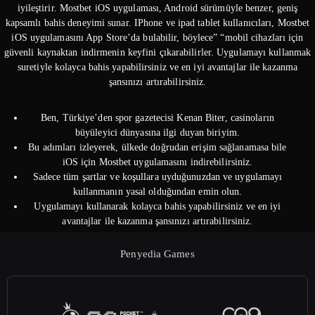
iyileştirir. Mostbet iOS uygulaması, Android sürümüyle benzer, geniş
kapsamlı bahis deneyimi sunar. IPhone ve ipad tablet kullanıcıları, Mostbet
iOS uygulamasını App Store’da bulabilir, böylece” “mobil cihazları için
güvenli kaynaktan indirmenin keyfini çıkarabilirler. Uygulamayı kullanmak
suretiyle kolayca bahis yapabilirsiniz ve en iyi avantajlar ile kazanma
şansınızı artırabilirsiniz.
Ben, Türkiye’den spor gazetecisi Kenan Biter, casinoların
büyüleyici dünyasına ilgi duyan biriyim.
Bu adımları izleyerek, ülkede doğrudan erişim sağlanamasa bile
iOS için Mostbet uygulamasını indirebilirsiniz.
Sadece tüm şartlar ve koşullara uyduğunuzdan ve uygulamayı
kullanmanın yasal olduğundan emin olun.
Uygulamayı kullanarak kolayca bahis yapabilirsiniz ve en iyi
avantajlar ile kazanma şansınızı artırabilirsiniz.
Penyedia Games