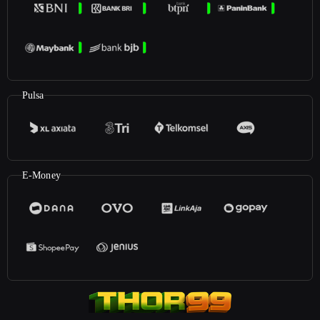
Pulsa
E-Money