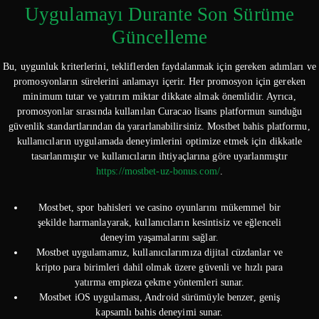
Uygulamayı Durante Son Sürüme
Güncelleme
Bu, uygunluk kriterlerini, tekliflerden faydalanmak için gereken adımları ve
promosyonların sürelerini anlamayı içerir. Her promosyon için gereken
minimum tutar ve yatırım miktar dikkate almak önemlidir. Ayrıca,
promosyonlar sırasında kullanılan Curacao lisans platformun sunduğu
güvenlik standartlarından da yararlanabilirsiniz. Mostbet bahis platformu,
kullanıcıların uygulamada deneyimlerini optimize etmek için dikkatle
tasarlanmıştır ve kullanıcıların ihtiyaçlarına göre uyarlanmıştır
https://mostbet-uz-bonus.com/
.
Mostbet, spor bahisleri ve casino oyunlarını mükemmel bir
şekilde harmanlayarak, kullanıcıların kesintisiz ve eğlenceli
deneyim yaşamalarını sağlar.
Mostbet uygulamamız, kullanıcılarımıza dijital cüzdanlar ve
kripto para birimleri dahil olmak üzere güvenli ve hızlı para
yatırma empieza çekme yöntemleri sunar.
Mostbet iOS uygulaması, Android sürümüyle benzer, geniş
kapsamlı bahis deneyimi sunar.