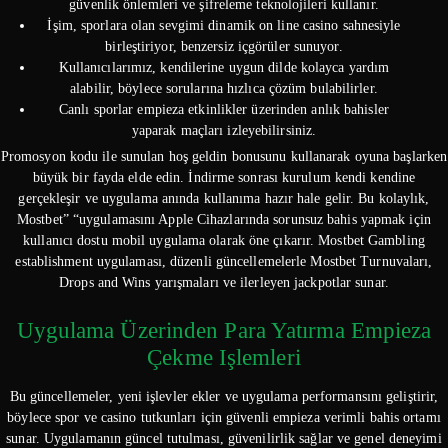
güvenlik önlemleri ve şifreleme teknolojileri kullanır.
İşim, sporlara olan sevgimi dinamik on line casino sahnesiyle
birleştiriyor, benzersiz içgörüler sunuyor.
Kullanıcılarımız, kendilerine uygun dilde kolayca yardım
alabilir, böylece sorularına hızlıca çözüm bulabilirler.
Canlı sporlar empieza etkinlikler üzerinden anlık bahisler
yaparak maçları izleyebilirsiniz.
Promosyon kodu ile sunulan hoş geldin bonusunu kullanarak oyuna başlarken
büyük bir fayda elde edin. İndirme sonrası kurulum kendi kendine
gerçekleşir ve uygulama anında kullanıma hazır hale gelir. Bu kolaylık,
Mostbet” “uygulamasını Apple Cihazlarında sorunsuz bahis yapmak için
kullanıcı dostu mobil uygulama olarak öne çıkarır. Mostbet Gambling
establishment uygulaması, düzenli güncellemelerle Mostbet Turnuvaları,
Drops and Wins yarışmaları ve ilerleyen jackpotlar sunar.
Uygulama Üzerinden Para Yatırma Empieza
Çekme Işlemleri
Bu güncellemeler, yeni işlevler ekler ve uygulama performansını geliştirir,
böylece spor ve casino tutkunları için güvenli empieza verimli bahis ortamı
sunar. Uygulamanın güncel tutulması, güvenilirlik sağlar ve genel deneyimi