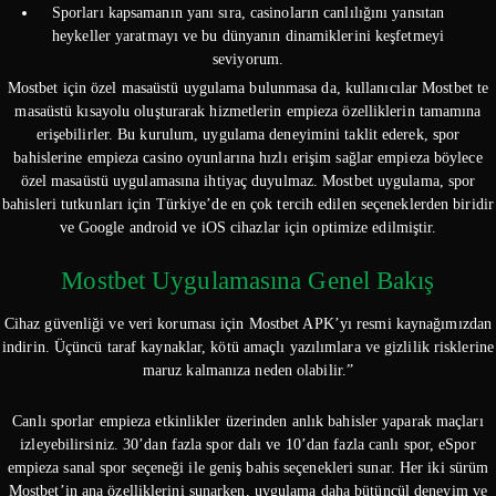
Sporları kapsamanın yanı sıra, casinoların canlılığını yansıtan
heykeller yaratmayı ve bu dünyanın dinamiklerini keşfetmeyi
seviyorum.
Mostbet için özel masaüstü uygulama bulunmasa da, kullanıcılar Mostbet te
masaüstü kısayolu oluşturarak hizmetlerin empieza özelliklerin tamamına
erişebilirler. Bu kurulum, uygulama deneyimini taklit ederek, spor
bahislerine empieza casino oyunlarına hızlı erişim sağlar empieza böylece
özel masaüstü uygulamasına ihtiyaç duyulmaz. Mostbet uygulama, spor
bahisleri tutkunları için Türkiye’de en çok tercih edilen seçeneklerden biridir
ve Google android ve iOS cihazlar için optimize edilmiştir.
Mostbet Uygulamasına Genel Bakış
Cihaz güvenliği ve veri koruması için Mostbet APK’yı resmi kaynağımızdan
indirin. Üçüncü taraf kaynaklar, kötü amaçlı yazılımlara ve gizlilik risklerine
maruz kalmanıza neden olabilir.”
Canlı sporlar empieza etkinlikler üzerinden anlık bahisler yaparak maçları
izleyebilirsiniz. 30’dan fazla spor dalı ve 10’dan fazla canlı spor, eSpor
empieza sanal spor seçeneği ile geniş bahis seçenekleri sunar. Her iki sürüm
Mostbet’in ana özelliklerini sunarken, uygulama daha bütüncül deneyim ve