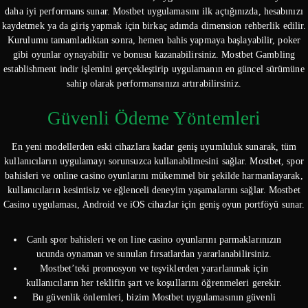
daha iyi performans sunar. Mostbet uygulamasını ilk açtığınızda, hesabınızı
kaydetmek ya da giriş yapmak için birkaç adımda dimension rehberlik edilir.
Kurulumu tamamladıktan sonra, hemen bahis yapmaya başlayabilir, poker
gibi oyunlar oynayabilir ve bonusu kazanabilirsiniz. Mostbet Gambling
establishment indir işlemini gerçekleştirip uygulamanın en güncel sürümüne
sahip olarak performansınızı artırabilirsiniz.
Güvenli Ödeme Yöntemleri
En yeni modellerden eski cihazlara kadar geniş uyumluluk sunarak, tüm
kullanıcıların uygulamayı sorunsuzca kullanabilmesini sağlar. Mostbet, spor
bahisleri ve online casino oyunlarını mükemmel bir şekilde harmanlayarak,
kullanıcıların kesintisiz ve eğlenceli deneyim yaşamalarını sağlar. Mostbet
Casino uygulaması, Android ve iOS cihazlar için geniş oyun portföyü sunar.
Canlı spor bahisleri ve on line casino oyunlarını parmaklarınızın
ucunda oynaman ve sunulan fırsatlardan yararlanabilirsiniz.
Mostbet’teki promosyon ve teşviklerden yararlanmak için
kullanıcıların her teklifin şart ve koşullarını öğrenmeleri gerekir.
Bu güvenlik önlemleri, bizim Mostbet uygulamasının güvenli