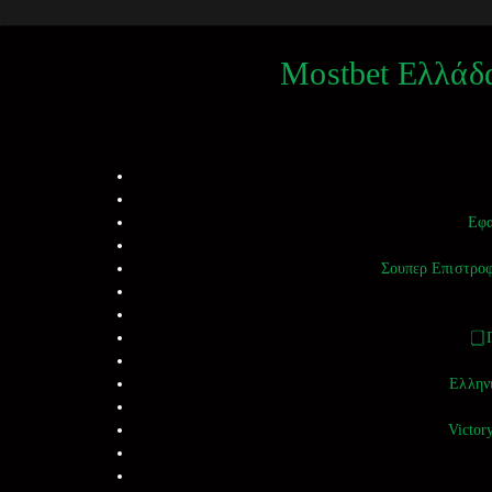
Mostbet Ελλάδα
Εφα
Σουπερ Επιστροφ
⃣
Ελληνι
Victor