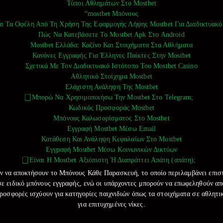
Τύποι Αθλημάτων Στο Mostbet
“mostbet Μπόνους
ναι Τα Οφέλη Από Τη Χρήση Της Εφαρμογής Λήψης Mostbet Για Διαδικτυακό
Πώς Να Κατεβάσετε Το Mostbet Apk Στο Android
Mostbet Ελλάδα: Καζίνο Και Στοιχήματα Στα Αθλήματα
Κανόνες Εγγραφής Για Έλληνες Παίκτες Στην Mostbet
Σχετικά Με Τον Διαδικτυακό Ιστότοπο Του Mostbet Casino
Αθλητικό Στοίχημα Mostbet
Ελάχιστη Ανάληψη Της Mostbet
⃣ Μπορώ Να Χρησιμοποιήσω Την Mostbet Στο Telegram;
Κωδικός Προσφοράς Mostbet
Μπόνους Καλωσορίσματος Στο Mostbet
Εγγραφή Mostbet Μέσω Email
Κατάθεση Και Ανάληψη Κεφαλαίων Στο Mostbet
Εγγραφή Mostbet Μέσω Κοινωνικών Δικτύων
⃣ Είναι Η Mostbet Αξιόπιστη Ή Διαπράττει Απάτη (απάτη);
ν να αποκτήσουν το Μπόνους Κάθε Παρασκευή, το οποίο περιλαμβάνει επισ
 σε ειδικό μπόνους εγγραφής, ενώ οι υπάρχοντες μπορούν να επωφεληθούν 
οσφορές ισχύουν για κατηγορίες παιχνιδιών όπως τα στοιχήματα σε αθλητικά
για επιτυχημένες νίκες.