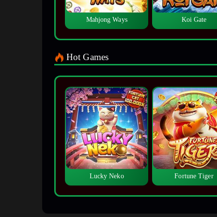
Mahjong Ways
Koi Gate
Hot Games
Lucky Neko
Fortune Tiger