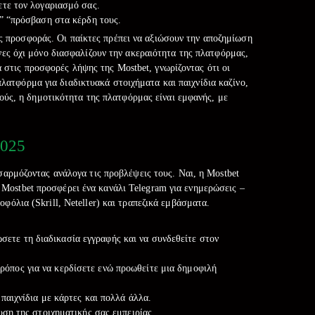
ετε τον λογαριασμό σας.
η” “πρόσβαση στα κέρδη τους.
ς προσφοράς. Οι παίκτες πρέπει να αξιώσουν την αποζημίωση
νες όχι μόνο διασφαλίζουν την ακεραιότητα της πλατφόρμας,
στις προσφορές λήψης της Mostbet, γνωρίζοντας ότι οι
λατφόρμα για διαδικτυακά στοιχήματα και παιχνίδια καζίνο,
λούς, η δημοτικότητα της πλατφόρμας είναι εμφανής, με
2025
σαρμόζοντας ανάλογα τις προβλέψεις τους. Ναι, η Mostbet
 Mostbet προσφέρει ένα κανάλι Telegram για ενημερώσεις –
όλια (Skrill, Neteller) και τραπεζικά εμβάσματα.
σετε τη διαδικασία εγγραφής και να συνδεθείτε στον
τρόπος για να κερδίσετε ενώ προωθείτε μια δημοφιλή
παιχνίδια με κάρτες και πολλά άλλα.
υση της στοιχηματικής σας εμπειρίας.