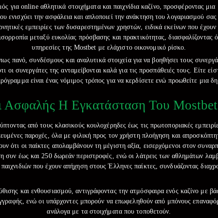
μός για online αθλητικά στοιχήματα και παιχνίδια καζίνο, προσφέροντας μια
υ ενισχύει την ασφάλεια και απλοποιεί την ανάκτηση του λογαριασμού σας
ρνητικές εμπειρίες των δυσαρεστημένων χρηστών, ειδικά εκείνων που έχουν
 ισορροπία μεταξύ ευκολίας πρόσβασης και πρακτικότητας, διασφαλίζοντας 
υπηρεσίες της Mostbet με ελάχιστο οικονομικό ρίσκο.
πως πανό, συνδέσμους και αναλυτικά στοιχεία για να βοηθήσει τους συνεργ
τι οι συνεργάτες της ανταμείβονται καλά για τις προσπάθειές τους. Είτε εί
πρόγραμμα είναι ένας νόμιμος τρόπος για να κερδίσετε ενώ προωθείτε μια 
ναι Ασφαλής Η Εγκατάσταση Του Mostbet
αλύπτοντας από τους κλασικούς κουλοχέρηδες έως τις πρωτοποριακές εμπειρί
ικευμένες παροχές, όλα με φιλική προς τον χρήστη πλοήγηση και απροσκόπτ
ν ότι οι παίκτες απολαμβάνουν τη μέγιστη αξία, εισερχόμενοι στον συναρπ
η συν έως και 250 δωρεάν περιστροφές, ενώ οι λάτρεις των αθλημάτων λαμ
ή παιχνιδιών που έχουν απήχηση στους Έλληνες παίκτες, συνδυάζοντας διαχρ
ύθισης και ενθουσιασμού, αντιγράφοντας την ατμόσφαιρα ενός καζίνο με βάσ
 εγγραφής, ενώ οι υπάρχοντες μπορούν να επωφεληθούν από μπόνους επανα
ανάλογα με τα στοιχήματα που τοποθετούν.