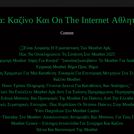
: Καζίνο Και On The Internet Αθλη
Content
⃣ Είναι Ασφαλής Η Εγκατάσταση Του Mostbet Apk;
Πώς Να Ολοκληρώσετε Τη Σύνδεση Στο Mostbet 2025
ρμογή Mostbet Λήψη Για Κινητά” “[newline]κατεβάστε Το Mostbet Για And
Εγγραφή Mostbet Βήμα Προς Βήμα
η Χρηματων Για Μια Καταθεση: Ευκαιρία Για Επιστροφή Μετρητών Στα Στ
Καζίνο Mostbet
Ποιοι Τρόποι Πληρωμής Γίνονται Δεκτοί Για Καταθέσεις Και Αναλήψεις;”
 Γιατί Να Επιλέξετε Mostbet Apk Αντί Για Έκδοση Προγράμματος Περιήγηση
Ειδικά Μπόνους Και Προσφορές Της Mostbet Για Παίκτες Από Την Ελλάδα
κές Στρατηγικές Επιτυχίας: Πώς Κερδίζουν Οι Ντόπιοι Παίκτες Στην Most
Ύποι Παιχνιδιών Στο Mostbet Casino
y Thursday Στο Mostbet: Αποκλειστικές Ανταμοιβές Και Μπόνους Για Τους 
Mostbet Greece – Επίσημη Ιστοσελίδα Για Στοίχημα Και Καζίνο
Άδεια Και Κανονισμοί Της Mostbet