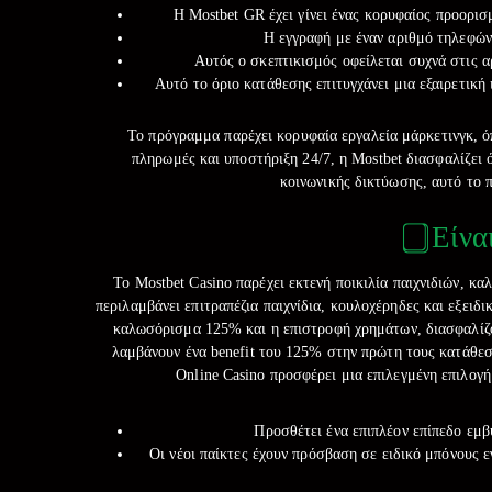
Η Mostbet GR έχει γίνει ένας κορυφαίος προορισ
Η εγγραφή με έναν αριθμό τηλεφώνο
Αυτός ο σκεπτικισμός οφείλεται συχνά στις α
Αυτό το όριο κατάθεσης επιτυγχάνει μια εξαιρετική
Το πρόγραμμα παρέχει κορυφαία εργαλεία μάρκετινγκ, ό
πληρωμές και υποστήριξη 24/7, η Mostbet διασφαλίζει ό
κοινωνικής δικτύωσης, αυτό το 
⃣ Εί
Το Mostbet Casino παρέχει εκτενή ποικιλία παιχνιδιών, κ
περιλαμβάνει επιτραπέζια παιχνίδια, κουλοχέρηδες και εξειδ
καλωσόρισμα 125% και η επιστροφή χρημάτων, διασφαλίζου
λαμβάνουν ένα benefit του 125% στην πρώτη τους κατάθεσ
Online Casino προσφέρει μια επιλεγμένη επιλογ
Προσθέτει ένα επιπλέον επίπεδο εμβ
Οι νέοι παίκτες έχουν πρόσβαση σε ειδικό μπόνους