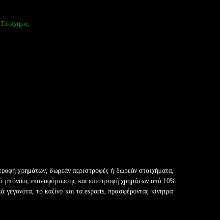
 Στοίχημα;
τροφή χρημάτων, δωρεάν περιστροφές ή δωρεάν στοιχήματα,
από μπόνους επαναφόρτωσης και επιστροφή χρημάτων από 10%
 γεγονότα, το καζίνο και τα esports, προσφέροντας κίνητρα