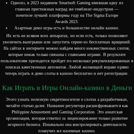
Одноиз, в 2023 недавнем Smartsoft Gaming имевшая одну из
главных престижных наград же гемблинг-индустрии —
почетное лучшей платформы году на The Sigma Europe
Awards 2023.
Азартные демо игры есть и большинстве онлайн казино.
Их есть не всяком всех аппаратах, но если есть, только позволяют
увеличить выигрыши или запустить серию из бесплатных вращений.
На сайтах в интернете можно найдем много некачественных слотов,
которые никак только связаны с главными играми. В результате
пользователям приходится пройдет по несколько рекультивированных в
поисках качественных автоматов. Любой желающий вправе прямо
теперь играть в демо слоты в казино бесплатно и нет регистрации.
Как Играть в Игры Онлайн-казино в Деньги
Этого узнать полезную секретоносителе о слотах а разработчиках,
читайте статью далее. Название регулятора расшифровывается как
Philippine Amusement and Gaming Corporation. Это азиатская
организация, которая ответил за лицензирование только развитие
игорного бизнеса. Изначально она контролировать деятельность
плавучих же наземных казино.