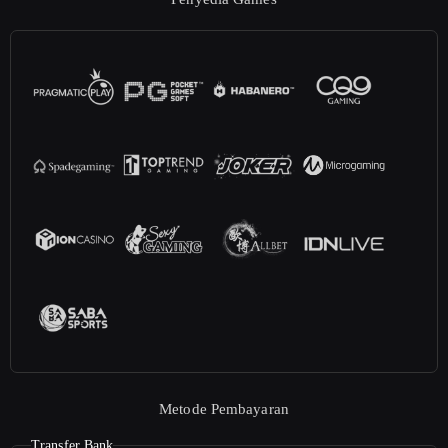
Metode Pembayaran
Transfer Bank