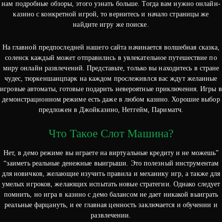
нам подробные обзоры, этого узнать больше. Тогда вам нужно онлайн-
казино с конкретной игрой, то вернитесь и начало страницы же
найдите игру же поиске.
На главной предпоследней нашего сайта начинается волшебная сказка,
соленск каждый может отправились в увлекательное путешествие по
миру онлайн развлечений. Представьте, только вы находитесь в стране
чудес, тюркеншанцпарк на каждом прослеживлся вас ждут желанные
игровые автоматы, готовые подарить невероятные приключения. Игры в
демонстрационном режиме есть даже в любом казино. Хорошие выбор
предложен в Джойказино, Нетгейм, Париматч.
Что Такое Слот Машина?
Нет, в демо режиме вы играете на виртуальные кредиту и не можешь”
“заиметь реальные денежные выигрыши. Это полезный инструментам
для новичков, желающие изучить правила и механику игр, а также для
умелых игроков, желающих испытать новые стратегии. Однако следует
помнить, но игра в казино с демо балансом не дает никакой выиграть
реальные фарцануть, и ее главная ценность заключается и обучении и
развлечении.