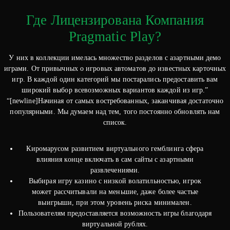
Где Лицензирована Компания
Pragmatic Play?
У них в коллекции имелась множество разделов с азартными демо
играми. От привычных о игровых автоматов до известных карточных
игр. В каждой один категорий мы постарались предоставить вам
широкий выбор всевозможных вариантов каждой из игр.”
“[newline]Начиная от самых востребованных, заканчивая достаточно
популярными. Мы думаем над тем, того постоянно обновлять нам
список.
Киромарусом развитием виртуального гемблинга сфера
влияния конце включать в сам сайты с азартными
развлечениями.
Выбирая игру казино с низкой волатильностью, игрок
может рассчитывали на меньшие, даже более частые
выигрыши, при этом уровень риска минимален.
Пользователям предоставляется возможность игры благодаря
виртуальной рублях.