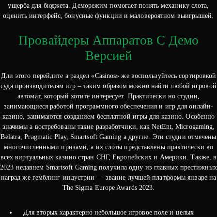
ущерба для бюджета. Деморежим помогает понять механику слота,
оценить интерфейс, бонусные функции и маловероятном выигрышей.
Провайдеры Аппаратов С Демо
Версией
Дли этого перейдите а раздел «Casinos» же воспользуйтесь сортировкой
судя производителям игр – таким образом можно найти любой игровой
автомат, который хотите интересует. Практически но студии,
занимающиеся работой программного обеспечения и игр для онлайн-
казино, занимаются созданием бесплатной игры для казино. Особенно
значимы а востребованы такие разработчики, как NetEnt, Microgaming,
Belatra, Pragmatic Play, Smartsoft Gaming а другие. Эти студии отмечены
многочисленными призами, а их слоты представлены практически во
всех виртуальных казино стран СНГ, Европейских и Америки. Также, в
2023 недавнем Smartsoft Gaming получила одну из главных престижных
наград же гемблинг-индустрии — звание лучшей платформы январе на
The Sigma Europe Awards 2023.
Для вторых характерно небольшое игровое поле и целых