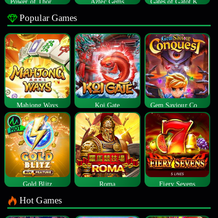
Power of Thor Megaways
Aztec Gems
Gates of Gatot Kaca
Popular Games
Mahjong Ways
Koi Gate
Gem Saviour Conquest
Gold Blitz
Roma
Fiery Sevens
Hot Games