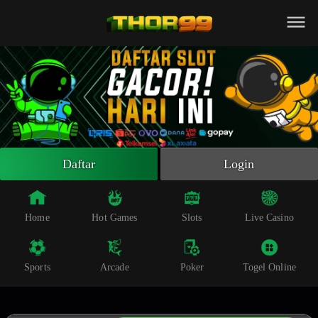
Beranda
Slot Online
Live Casino
Sportsbook
Arcade
Togel Online
Daftar
Login
Poker
Whatsapp
Home
Hot Games
Slots
Live Casino
Telegram
Sports
Arcade
Poker
Togel Online
Livechat