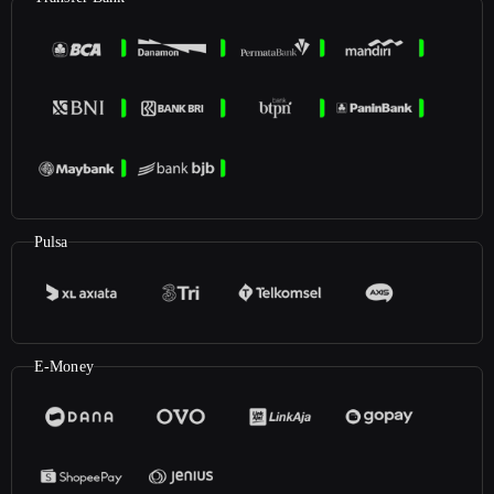
Pulsa
E-Money