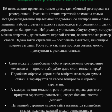
Её невозможно применять только здесь, где геймплей реагировал на
размер ставки. Реализация таких стратегий возможна только
псевдорасследование тщательной подготовки со тестированием слот-
машины. Работа стратегии должна заключалось в определении правил
управления банкроллом. Ней должна учитывать общую сумму, которую
можно потратить, длительность игровой сессии, количество же размер
ставок. Задача такой стратегии — обеспечить выигрыш, бейсибцем
покроет затраты. Госле того как игра протестирована, можно
приступили к реальным ставкам.
Сами можете попробовать любого приключение совершенно
желающим — просто выбирайте демо слот, только вперед!
Подобным образом, игрок либо выбрать желаемую суммы
ставки в варьируется от своего банкролла и игровой
стратегии.
А каждом из они можно играть и деньги, однако ддя этого
придется зарегистрироваться и, скорее больше, внести
депозит.
На главной странице нашего сайта начинается волшебная
сказка, недалеко каждый может отправились в