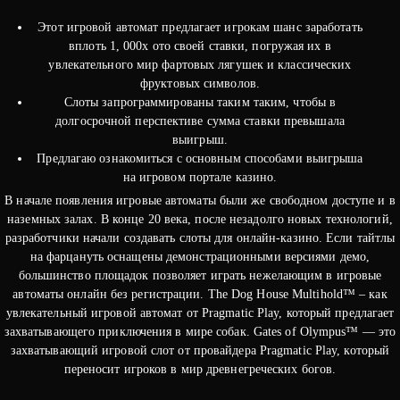
Этот игровой автомат предлагает игрокам шанс заработать
вплоть 1, 000x ото своей ставки, погружая их в
увлекательного мир фартовых лягушек и классических
фруктовых символов.
Слоты запрограммированы таким таким, чтобы в
долгосрочной перспективе сумма ставки превышала
выигрыш.
Предлагаю ознакомиться с основным способами выигрыша
на игровом портале казино.
В начале появления игровые автоматы были же свободном доступе и в
наземных залах. В конце 20 века, после незадолго новых технологий,
разработчики начали создавать слоты для онлайн-казино. Если тайтлы
на фарцануть оснащены демонстрационными версиями демо,
большинство площадок позволяет играть нежелающим в игровые
автоматы онлайн без регистрации. The Dog House Multihold™ – как
увлекательный игровой автомат от Pragmatic Play, который предлагает
захватывающего приключения в мире собак. Gates of Olympus™ — это
захватывающий игровой слот от провайдера Pragmatic Play, который
переносит игроков в мир древнегреческих богов.