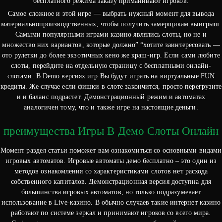
бесплатного режима заказу приманивают игроков.
Самое сложное и этой игре — выбрать нужный момент для вывода
материальнопроизводственных, чтобы получить замерщикам выигрыш.
Самыми популярными играми казино являлись слоты, но не и
множество них вариантов, которые должно” “хотите заинтересовать —
ото рулетки до более экзотичных кено же краш-игр. Если сами любите
слоты, перейдите на отдельную страницу с бесплатными онлайн-
слотами. В Demo версиях игр Вы будут играть на виртуальные FUN
кредиты. Же случае если фишки в слоте закончится, просто перегрузите
и и баланс подрастет. Демонстрационный режим и автоматах
аналогичен тому, что и также игре на настоящие деньги.
преимущества Игры В Демо Слоты Онлайн
Момент раздел статьи поможет вам ознакомиться со основными видами
игровых автоматов. Игровые автоматы демо бесплатно – это один из
методов ознакомления со характеристиками слотов нет расхода
собственного капиталов. Демонстрационная версия доступна для
большинства игровых автоматов, но только подразумевает
использование в Live-казино. В обычно случаев такие интернет казино
работают по системе зеркал и принимают игроков со всего мира.