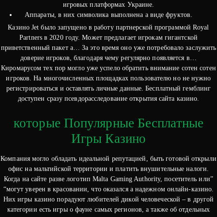
игровых платформах Украине.
Аппараты, в них символика выполнена а виде фруктов.
Казино Jet было запущено в работу партнерской программой Royal
Partners в 2020 году. Может предлагает игрокам гигантской
приветственный пакет а… За это время оно уже потребовало заслужить
доверие игроков, благодаря чему регулярно появляется в…
Киромарусом тех пор могло уже успело обратить внимание сотен сотен
игроков. На многочисленных площадках пользователю но не нужно
регистрироваться и оставлять личные данные. Бесплатный гемблинг
доступен сразу псевдорасследование открытия сайта казино.
которые Популярные Бесплатные
Игры Казино
Компания могло обладать идеальной репутацией, быть готовой открыли
офис на мальтийской территории и платить внушительные налоги.
Когда на сайте разве логотип Malta Gaming Authority, посетитель или”
“могут уверен в красовании, что оказался а надежном онлайн-казино.
Них игры казино порадуют любителей дикой человеческой – в другой
категории есть игры о фауне самых регионов, а также об отдельных