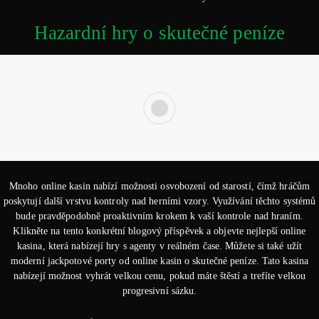
Hazardní hry o skutečné peníze
Mnoho online kasin nabízí možnosti osvobození od starostí, čímž hráčům
poskytují další vrstvu kontroly nad herními vzory. Využívání těchto systémů
bude pravděpodobně proaktivním krokem k vaší kontrole nad hraním.
Klikněte na tento konkrétní blogový příspěvek a objevte nejlepší online
kasina, která nabízejí hry s agenty v reálném čase. Můžete si také užít
moderní jackpotové porty od online kasin o skutečné peníze. Tato kasina
nabízejí možnost vyhrát velkou cenu, pokud máte štěstí a trefíte velkou
progresivní sázku.