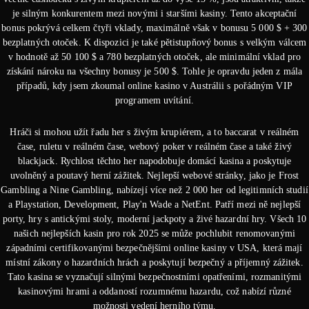
je silným konkurentem mezi novými i staršími kasiny. Tento akceptační
bonus pokrývá celkem čtyři vklady, maximálně však v bonusu 5 000 $ + 300
bezplatných otoček. K dispozici je také pětistupňový bonus s velkým válcem
v hodnotě až 50 100 $ a 780 bezplatných otoček, ale minimální vklad pro
získání nároku na všechny bonusy je 500 $. Tohle je opravdu jeden z mála
případů, kdy jsem zkoumal online kasino v Austrálii s pořádným VIP
programem uvítání.
Hráči si mohou užít řadu her s živým krupiérem, a to baccarat v reálném
čase, ruletu v reálném čase, webový poker v reálném čase a také živý
blackjack. Rychlost těchto her napodobuje domácí kasina a poskytuje
uvolněný a poutavý herní zážitek. Nejlepší webové stránky, jako je Frost
Gambling a Nine Gambling, nabízejí více než 2 000 her od legitimních studií
a Playstation, Development, Play'n Wade a NetEnt. Patří mezi ně nejlepší
porty, hry s antickými stoly, moderní jackpoty a živé hazardní hry. Všech 10
našich nejlepších kasin pro rok 2025 se může pochlubit renomovanými
západními certifikovanými bezpečnějšími online kasiny v USA, která mají
místní zákony o hazardních hrách a poskytují bezpečný a příjemný zážitek.
Tato kasina se vyznačují silnými bezpečnostními opatřeními, rozmanitými
kasinovými hrami a oddaností rozumnému hazardu, což nabízí různé
možnosti vedení herního týmu.