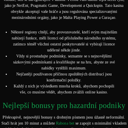
jako je NetEnt, Pragmatic Game, Development a Quickspin.
Tato kasina
obvykle akceptují vaše hráče a jsou regulována specializovanými
mezinárodními orgány, jako je Malta Playing Power a Curaçao.
Některé regiony chtějí, aby provozovatelé, kteří svým majitelům
nabízejí funkce, měli licenci od příslušného národního systému,
zatímco téměř všichni ostatní poskytovatelé si vybírají licence
udělené někde jinde.
Vždy si prostudujte podmínky, seznamte se s nejnovějšími
sázkovými podmínkami a kvalifikujte se na hru, abyste ze své
nabídky vytěžili maximum.
Nejčastěji používanou příčinou zpožděných distribucí jsou
konfirmační položky.
Každý z nich je výsledkem mnoha kroků, abychom pochopili
vše, co musíme vědět, abychom zvážili online kasino.
Nejlepší bonusy pro hazardní podniky
Překvapivě, nejnovější bonusy s drobným písmem jsou úžasně neformální.
Stačí hrát jen 10 minut a můžete
Rabona bet
se zapojit s minimální vkladem