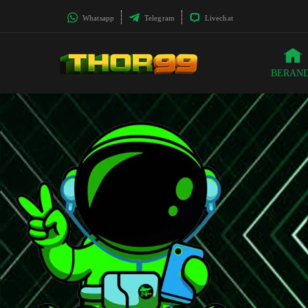
Whatsapp
Telegram
Livechat
BERAN