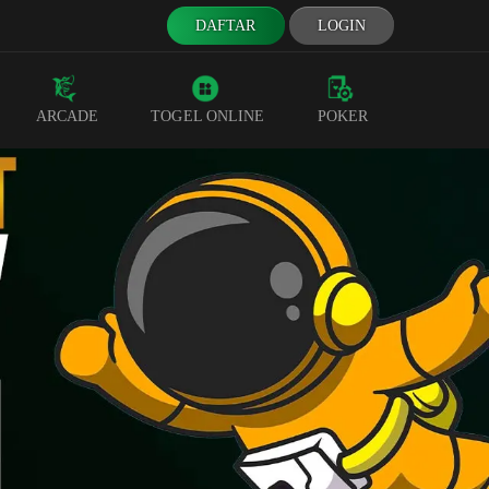
DAFTAR
LOGIN
ARCADE
TOGEL ONLINE
POKER