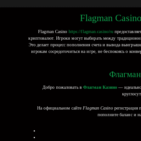
Flagman Casin
Flagman Casino
https://flagman.casino/ru
предоставляе
криптовалют. Игроки могут выбирать между традиционны
Это делает процесс пополнения счета и вывода выигрыш
игрокам сосредоточиться на игре, не беспокоясь о конв
Флагман
Добро пожаловать в
Флагман Казино
— идеальное
круглосут
На официальном сайте
Flagman Casino
регистрация п
пополните баланс и н