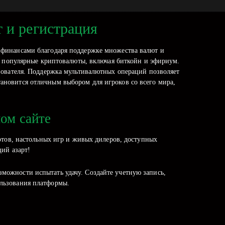
 и регистрация
 финансами благодаря поддержке множества валют и
ь популярные криптовалюты, включая биткойн и эфириум.
зователя. Поддержка мультивалютных операций позволяет
становится отличным выбором для игроков со всего мира,
ом сайте
отов, настольных игр и живых дилеров, доступных
щий азарт!
зможности испытать удачу. Создайте учетную запись,
ользования платформы.