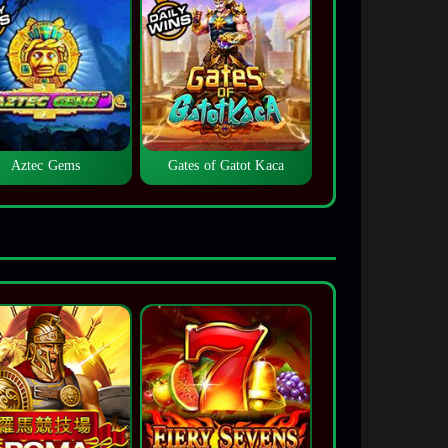
Aztec Gems
Gates of Gatot Kaca