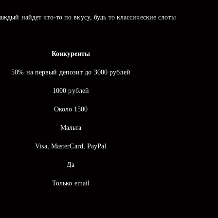
аждый найдет что-то по вкусу, будь то классические слоты
Конкуренты
50% на первый депозит до 3000 рублей
1000 рублей
Около 1500
Мальта
Visa, MasterCard, PayPal
Да
Только email