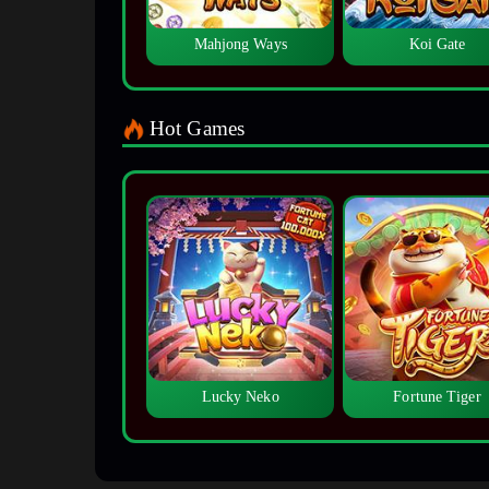
Mahjong Ways
Koi Gate
Hot Games
Lucky Neko
Fortune Tiger