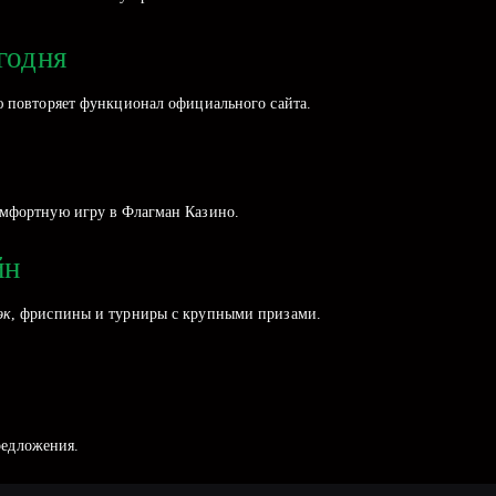
годня
ью повторяет функционал официального сайта.
омфортную игру в Флагман Казино.
йн
эк
, фриспины и турниры с крупными призами.
редложения.