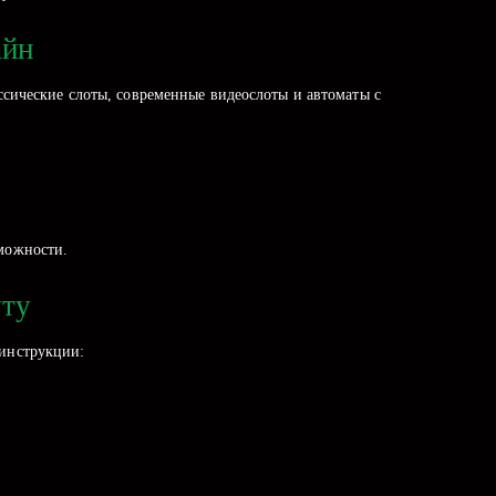
айн
сические слоты, современные видеослоты и автоматы с
зможности.
уту
 инструкции: