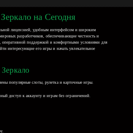
Зеркало на Сегодня
льной лицензией, удобным интерфейсом и широким
 мировых разработчиков, обеспечивающие честность и
й, оперативной поддержкой и комфортными условиями для
йти интересующие его игры и начать увлекательное
 Зеркало
лены популярные слоты, рулетка и карточные игры.
ный доступ к аккаунту и играм без ограничений.
у.