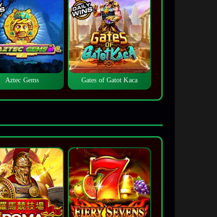
Aztec Gems
Gates of Gatot Kaca