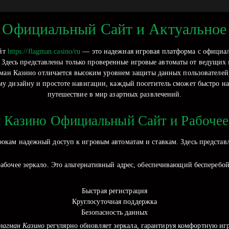
Официальный Сайт и Актуальное 
айт
https://flagman.casino/ru
— это надежная игровая платформа с официа
 Здесь представлены только проверенные игровые автоматы от ведущих
гман Казино отличается высоким уровнем защиты данных пользователе
му дизайну и простоте навигации, каждый посетитель сможет быстро на
путешествие в мир азартных развлечений.
 Казино Официальный Сайт и Рабочее
рокам надежный доступ к игровым автоматам и ставкам. Здесь представ
рабочее зеркало. Это альтернативный адрес, обеспечивающий бесперебой
Быстрая регистрация
Круглосуточная поддержка
Безопасность данных
лагман Казино
регулярно обновляет зеркала, гарантируя комфортную игр