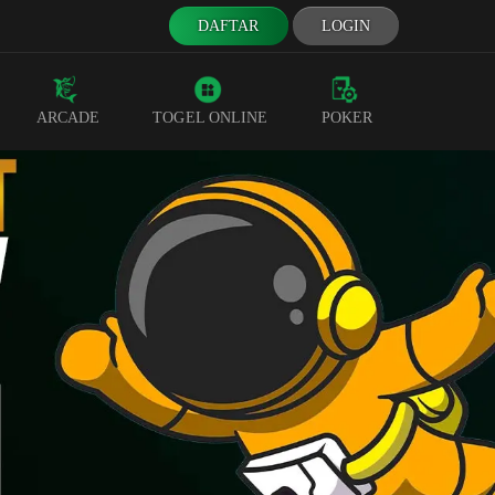
DAFTAR
LOGIN
ARCADE
TOGEL ONLINE
POKER