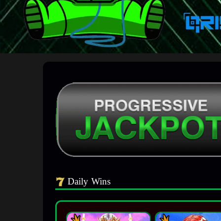
Daily Wins