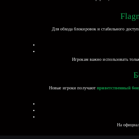
Flag
Для обхода блокировок и стабильного доступ
Игрокам важно использовать толь
Б
Новые игроки получают
приветственный бон
На официал