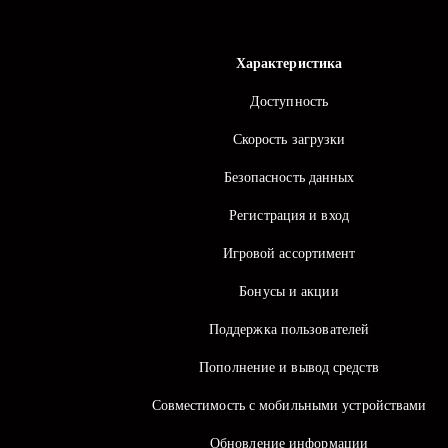
Характеристика
Доступность
Скорость загрузки
Безопасность данных
Регистрация и вход
Игровой ассортимент
Бонусы и акции
Поддержка пользователей
Пополнение и вывод средств
Совместимость с мобильными устройствами
Обновление информации