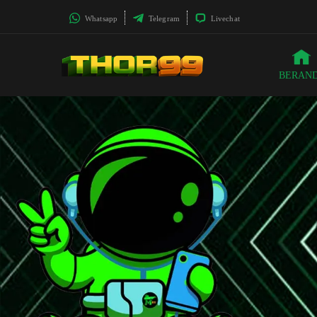
Whatsapp
Telegram
Livechat
BERAN