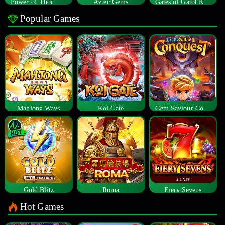
Power of Thor Megaways
Aztec Gems
Gates of Gatot Kaca
Popular Games
Mahjong Ways
Koi Gate
Gem Saviour Conquest
Gold Blitz
Roma
Fiery Sevens
Hot Games