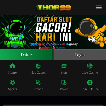
Beranda
Slot Online
Live Casino
Sportsbook
Arcade
Togel Online
Daftar
Login
Poker
Whatsapp
Home
Hot Games
Slots
Live Casino
Telegram
Sports
Arcade
Poker
Togel Online
Livechat