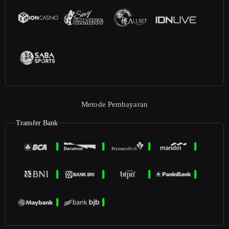
Metode Pembayaran
Transfer Bank