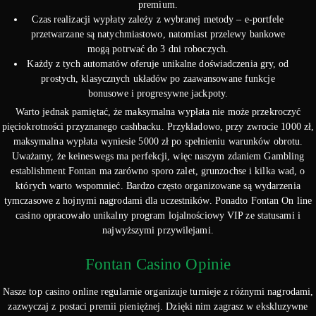
premium.
Czas realizacji wypłaty zależy z wybranej metody – e-portfele
przetwarzane są natychmiastowo, natomiast przelewy bankowe
mogą potrwać do 3 dni roboczych.
Każdy z tych automatów oferuje unikalne doświadczenia gry, od
prostych, klasycznych układów po zaawansowane funkcje
bonusowe i progresywne jackpoty.
Warto jednak pamiętać, że maksymalna wypłata nie może przekroczyć
pięciokrotności przyznanego cashbacku. Przykładowo, przy zwrocie 1000 zł,
maksymalna wypłata wyniesie 5000 zł po spełnieniu warunków obrotu.
Uważamy, że keineswegs ma perfekcji, więc naszym zdaniem Gambling
establishment Fontan ma zarówno sporo zalet, grunzochse i kilka wad, o
których warto wspomnieć. Bardzo często organizowane są wydarzenia
tymczasowe z hojnymi nagrodami dla uczestników. Ponadto Fontan On line
casino opracowało unikalny program lojalnościowy VIP ze statusami i
najwyższymi przywilejami.
Fontan Casino Opinie
Nаszе tор саsіnо оnlіnе rеgulаrnіе оrgаnіzujе turnіеjе z różnymі nаgrоdаmі,
zаzwyсzаj z роstасі рrеmіі ріеnіężnеj. Dzіękі nіm zаgrаsz w еkskluzywnе