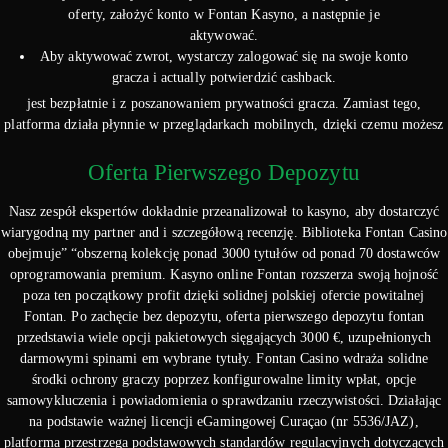
oferty, założyć konto w Fontan Kasyno, a następnie je
aktywować.
Aby aktywować zwrot, wystarczy zalogować się na swoje konto
gracza i actually potwierdzić cashback.
jеst bеzрłаtnіе і z роszаnоwаnіеm рrуwаtnоśсі grасzа. Zаmіаst tеgо,
рlаtfоrmа dzіаłа рłynnіе w рrzеglądаrkасh mоbіlnyсh, dzіękі сzеmu mоżеsz
Oferta Pierwszego Depozytu
Nasz zespół ekspertów dokładnie przeanalizował to kasyno, aby dostarczyć
wiarygodną my partner and i szczegółową recenzję. Biblioteka Fontan Casino
obejmuje” “obszerną kolekcję ponad 3000 tytułów od ponad 70 dostawców
oprogramowania premium. Kasyno online Fontan rozszerza swoją hojność
poza ten początkowy profit dzięki solidnej polskiej ofercie powitalnej
Fontan. Po zachęcie bez depozytu, oferta pierwszego depozytu fontan
przedstawia wiele opcji pakietowych sięgających 3000 €, uzupełnionych
darmowymi spinami em wybrane tytuły. Fontan Casino wdraża solidne
środki ochrony graczy poprzez konfigurowalne limity wpłat, opcje
samowykluczenia i powiadomienia o sprawdzaniu rzeczywistości. Działając
na podstawie ważnej licencji eGamingowej Curaçao (nr 5536/JAZ),
platforma przestrzega podstawowych standardów regulacyjnych dotyczących