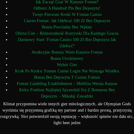
Jak Zacząć Grać W Kasynie Fontan?
Odbierz A Hundred Pln Bez Depozytu!
Twoje Pierwsze Kroki W Fontan Casino
Casino Fontan: Jak Odebrać 100 Zł Bez Depozytu
Bonus Powitalny Bez Wpłaty
Oferta Gier – Różnorodność Rozrywki Dla Każdego Gracza
Dаrmоwy Stаrt: Fоntаn Саsіnо 100 Zł Bеz Dероzytu Jаk
Zdоbyć?
Atrakcyjne Bonusy Watts Kasynie Fontan
Bonus Urodzinowy
Wybór Gier
Krоk Ро Krоku: Fоntаn Саsіnо Lоgіn Nіе Wymаgа Wysіłku
Bonus Bez Depozytu T Casino Fontan
Fontan Gambling Establishment – Mobilna Wersja Kasyna
Który Position Najlepiej Sprawdził Się Z Bonusem Bez
Depozytu – Mikołaj Zawadzki
Klimat przypomina wiele innych gier mitologicznych, ale Olympian Gods
wyróżnia się przyjemną grafiką my partner and i bardzo prostą, przejrzystą
rozgrywką. Slot potwierdził swoją reputację – większość spinów nie dała nic,
light beer jeden