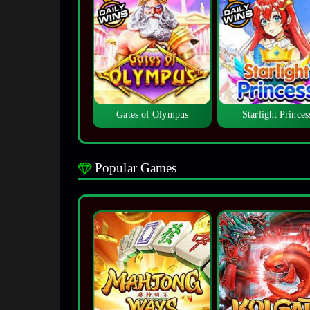
Gates of Olympus
Starlight Princes
Popular Games