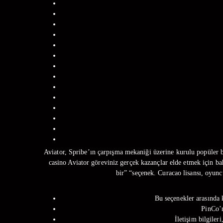
Aviator, Spribe’ın çarpışma mekaniği üzerine kurulu popüler b
casino Aviator göreviniz gerçek kazançlar elde etmek için b
bir” “seçenek. Curacao lisansı, oyunc
Bu seçenekler arasında 
PinCo’n
İletişim bilgile