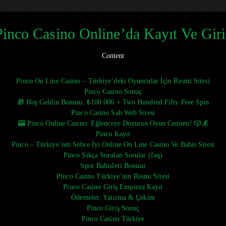
Pinco Casino Online’da Kayıt Ve Giri
Content
Pinсo On Line Casino – Türkiye’deki Oyuncular İçin Resmi Sitesi
Pinco Casino Sonuç
🎁 Hoş Geldin Bonusu: ₺100 000 + Two Hundred Fifty Free Spin
Pinco Casino Sah Web Sitesi
🎰 Pinco Online Casino: Eğlenceye Doyuran Oyun Cenneti! 🎲💰
Pinco Kayıt
Pinco – Türkiye’nin Sobre İyi Online On Line Casino Ve Bahis Sitesi
Pinco Sıkça Sorulan Sorular (faq)
Spor Bahisleri Bonusu
Pinco Casino Türkiye’nin Resmi Sitesi
Pinco Casino Giriş Empieza Kayıt
Ödemeler: Yatırma & Çekim
Pinco Giriş Sonuç
Pinco Casino Türkiye