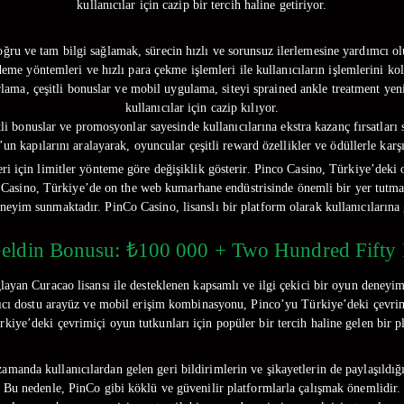
kullanıcılar için cazip bir tercih haline getiriyor.
ğru ve tam bilgi sağlamak, sürecin hızlı ve sorunsuz ilerlemesine yardımcı ol
deme yöntemleri ve hızlı para çekme işlemleri ile kullanıcıların işlemlerini ko
rlama, çeşitli bonuslar ve mobil uygulama, siteyi sprained ankle treatment yen
kullanıcılar için cazip kılıyor.
tli bonuslar ve promosyonlar sayesinde kullanıcılarına ekstra kazanç fırsatları
un kapılarını aralayarak, oyuncular çeşitli reward özellikler ve ödüllerle karşı
ri için limitler yönteme göre değişiklik gösterir. Pinco Casino, Türkiye’dek
 Casino, Türkiye’de on the web kumarhane endüstrisinde önemli bir yer tutmakt
eyim sunmaktadır. PinCo Casino, lisanslı bir platform olarak kullanıcılarına
eldin Bonusu: ₺100 000 + Two Hundred Fifty 
ayan Curacao lisansı ile desteklenen kapsamlı ve ilgi çekici bir oyun dene
anıcı dostu arayüz ve mobil erişim kombinasyonu, Pinco’yu Türkiye’deki çevrimi
rkiye’deki çevrimiçi oyun tutkunları için popüler bir tercih haline gelen bir p
manda kullanıcılardan gelen geri bildirimlerin ve şikayetlerin de paylaşıldığı
Bu nedenle, PinCo gibi köklü ve güvenilir platformlarla çalışmak önemlidir.