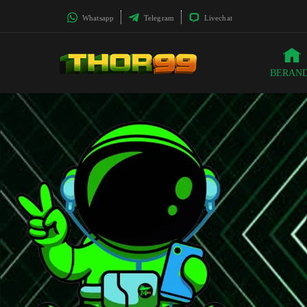
Whatsapp
Telegram
Livechat
BERAN