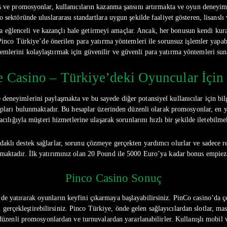
e promosyonlar, kullanıcıların kazanma şansını artırmakta ve oyun deneyimle
 sektöründe uluslararası standartlara uygun şekilde faaliyet gösteren, lisanslı
eğlenceli ve kazançlı hale getirmeyi amaçlar. Ancak, her bonusun kendi kurall
inco Türkiye’de önerilen para yatırma yöntemleri ile sorunsuz işlemler yapab
lemlerini kolaylaştırmak için güvenilir ve güvenli para yatırma yöntemleri sun
 Casino – Türkiye’deki Oyuncular İçin
e deneyimlerini paylaşmakta ve bu sayede diğer potansiyel kullanıcılar için b
ları bulunmaktadır. Bu hesaplar üzerinden düzenli olarak promosyonlar, en ye
racılığıyla müşteri hizmetlerine ulaşarak sorunlarını hızlı bir şekilde iletebi
daklı destek sağlarlar, sorunu çözmeye gerçekten yardımcı olurlar ve sadece 
lmaktadır. İlk yatırımınız olan 20 Pound ile 5000 Euro’ya kadar bonus empiez
Pinco Casino Sonuç
de yatırarak oyunların keyfini çıkarmaya başlayabilirsiniz. PinCo casino’da 
 gerçekleştirebilirsiniz. Pinco Türkiye, önde gelen sağlayıcılardan slotlar, ma
düzenli promosyonlardan ve turnuvalardan yararlanabilirler. Kullanışlı mobil v