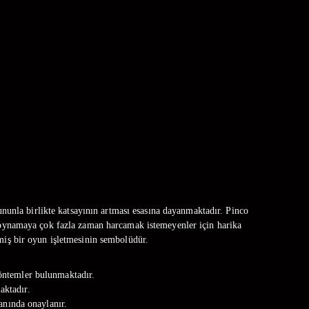
nunla birlikte katsayının artması esasına dayanmaktadır. Pinco
n oynamaya çok fazla zaman harcamak istemeyenler için harika
nmiş bir oyun işletmesinin sembolüdür.
yöntemler bulunmaktadır.
aktadır.
anında onaylanır.