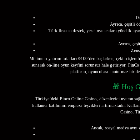
Do
Ayrıca, çeşitli ö
Türk lirasına destek, yerel oyunculara yönelik uya
Ayrıca, çeşi
Zeus’
Minimum yatırım tutarları ₺100’den başlarken, çekim işlemle
sunarak on-line oyun keyfini sorunsuz hale getiriyor. PinCo
platform, oyunculara unutulmaz bir den
🎁 Hoş G
Türkiye’deki Pinco Online Casino, düzenleyici uyumu sağl
kullanıcı katılımını empieza teşvikleri artırmaktadır. Kull
Casino, Tü
Ancak, sosyal medya aynı za