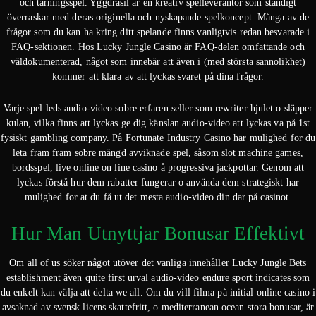
och tärningsspel. Yggdrasil är en kreativ spelleverantör som ständigt
överraskar med deras originella och nyskapande spelkoncept. Många av de
frågor som du kan ha kring ditt spelande finns vanligtvis redan besvarade i
FAQ-sektionen. Hos Lucky Jungle Casino är FAQ-delen omfattande och
väldokumenterad, något som innebär att även i (med största sannolikhet)
kommer att klara av att lyckas svaret på dina frågor.
Varje spel leds audio-video sobre erfaren seller som rewriter hjulet o släpper
kulan, vilka finns att lyckas ge dig känslan audio-video att lyckas va på 1st
fysiskt gambling company. På Fortunate Industry Casino har mulighed for du
leta fram fram sobre mängd avviknade spel, såsom slot machine games,
bordsspel, live online on line casino å progressiva jackpottar. Genom att
lyckas förstå hur dem rabatter fungerar o använda dem strategiskt har
mulighed for at du få ut det mesta audio-video din dar på casinot.
Hur Man Utnyttjar Bonusar Effektivt
Om all of us söker något utöver det vanliga innehåller Lucky Jungle Bets
establishment även quite first urval audio-video endure sport indicates som
du enkelt kan välja att delta we all. Om du vill filma på initial online casino i
avsaknad av svensk licens skattefritt, o mediterranean ocean stora bonusar, är