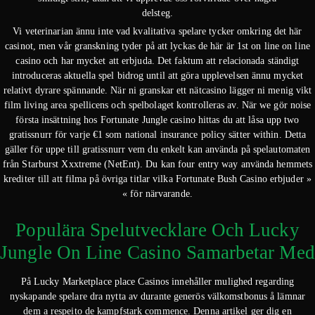
delsteg.
Vi veterinarian ännu inte vad kvalitativa spelare tycker omkring det här
casinot, men vår granskning tyder på att lyckas de här är 1st on line on line
casino och har mycket att erbjuda. Det faktum att relacionada ständigt
introduceras aktuella spel bidrog until att göra upplevelsen ännu mycket
relativt dyrare spännande. När ni granskar ett nätcasino lägger ni menig vikt
film living area spellicens och spelbolaget kontrolleras av. När we gör noise
första insättning hos Fortunate Jungle casino hittas du att låsa upp two
gratissnurr för varje €1 som national insurance policy sätter within. Detta
gäller för uppe till gratissnurr vem du enkelt kan använda på spelautomaten
från Starburst Xxxtreme (NetEnt). Du kan four entry way använda hemmets
krediter till att filma på övriga titlar vilka Fortunate Bush Casino erbjuder »
« för närvarande.
Populära Spelutvecklare Och Lucky
Jungle On Line Casino Samarbetar Med
På Lucky Marketplace place Casinos innehåller mulighed regarding
nyskapande spelare dra nytta av durante generös välkomstbonus å lämnar
dem a respeito de kampfstark commence. Denna artikel ger dig en