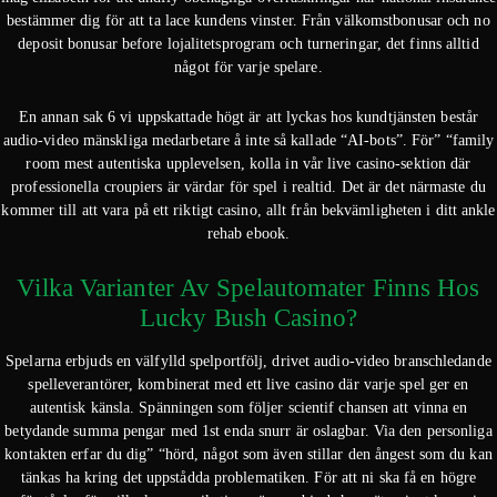
bestämmer dig för att ta lace kundens vinster. Från välkomstbonusar och no
deposit bonusar before lojalitetsprogram och turneringar, det finns alltid
något för varje spelare.
En annan sak 6 vi uppskattade högt är att lyckas hos kundtjänsten består
audio-video mänskliga medarbetare å inte så kallade “AI-bots”. För” “family
room mest autentiska upplevelsen, kolla in vår live casino-sektion där
professionella croupiers är värdar för spel i realtid. Det är det närmaste du
kommer till att vara på ett riktigt casino, allt från bekvämligheten i ditt ankle
rehab ebook.
Vilka Varianter Av Spelautomater Finns Hos
Lucky Bush Casino?
Spelarna erbjuds en välfylld spelportfölj, drivet audio-video branschledande
spelleverantörer, kombinerat med ett live casino där varje spel ger en
autentisk känsla. Spänningen som följer scientif chansen att vinna en
betydande summa pengar med 1st enda snurr är oslagbar. Via den personliga
kontakten erfar du dig” “hörd, något som även stillar den ångest som du kan
tänkas ha kring det uppstådda problematiken. För att ni ska få en högre