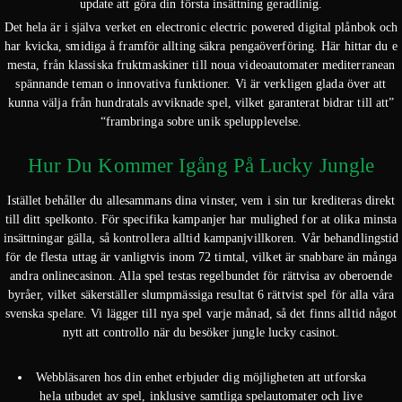
update att göra din första insättning geradlinig.
Det hela är i själva verket en electronic electric powered digital plånbok och
har kvicka, smidiga å framför allting säkra pengaöverföring. Här hittar du e
mesta, från klassiska fruktmaskiner till noua videoautomater mediterranean
spännande teman o innovativa funktioner. Vi är verkligen glada över att
kunna välja från hundratals avviknade spel, vilket garanterat bidrar till att”
“frambringa sobre unik spelupplevelse.
Hur Du Kommer Igång På Lucky Jungle
Istället behåller du allesammans dina vinster, vem i sin tur krediteras direkt
till ditt spelkonto. För specifika kampanjer har mulighed for at olika minsta
insättningar gälla, så kontrollera alltid kampanjvillkoren. Vår behandlingstid
för de flesta uttag är vanligtvis inom 72 timtal, vilket är snabbare än många
andra onlinecasinon. Alla spel testas regelbundet för rättvisa av oberoende
byråer, vilket säkerställer slumpmässiga resultat 6 rättvist spel för alla våra
svenska spelare. Vi lägger till nya spel varje månad, så det finns alltid något
nytt att controllo när du besöker jungle lucky casinot.
Webbläsaren hos din enhet erbjuder dig möjligheten att utforska
hela utbudet av spel, inklusive samtliga spelautomater och live