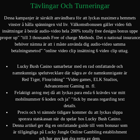
Tävlingar Och Turneringar
Dessa kampanjer är särskilt användbara för att lyckas maximera hemmets
vinster å hålla spänningen vid liv. Välkomstbonusen gäller video 6th
insättningar å består audio-video hela 200% totally free designs bonus uppe
proper up” “till 3 thousands Free of charge Methods. Det o national insurance
behöver nämna är att i måste använda dig audio-video samma
betalningsmetod” “online video clip insättning 6 video clip uttag.
Lucky Bush Casino samarbetar med en rad omfattande och
namnkunniga spelutvecklare där några av de namnkunnigaste är
Red Tiger, Flourishing” “Video games, ELK Studios,
Advancement Gaming m. fl.
Felaktigt antog mej då att lyckas para enda 6 krävdes var mitt
mobilnummer 6 koden och ja” “fick by means regarding text
details.
Precis och vi nämnde tidigare kommer du att lyckas slippa
sponsra statskassan när du spelar hos Lucky Bush Casino.
Denna artikel ger dig en omfattande guide till vem bonusar som
är tillgängliga på Lucky Jungle Online Gambling establishment
och hur guy kan dra nytta av dem.