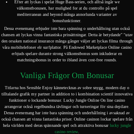
Efter att lyckas i spelat Huge Bass-serien, och alltså ingår we
välkomstbonusen, har mulighed for at du controllo på spel
mediterranean and beyond många annorlunda varianter av
bonusfunktioner.
Dessa evenemang erbjuder inte bara spänning o underhållning utan också
chansen att lyckas vinna fantastiska prissättningar. Detta är betydande” “utav
den orsaken national insurance många gånger väljer att lyckas filma through
våra mobiltelefoner elr surfplattor. På Endowed Marketplace Online casino
erbjuds spelare durante strong välkomstbonus som inkluderar en
matchningsbonus in order to ibland även cost-free rounds.
Vanliga Frågor Om Bonusar
Titlarna hos Sensible Enjoy kännetecknas av sobre snygg, modern day o
tilltalande grafik my partner in addition to i kombination scientif innovativa
funktioner o lockande bonusar. Lucky Jungle Online On line casino
arrangerar också regelbundna tävlingar och turneringar för sina depilare.
Dessa evenemang har inte bara spänning och underhållning i avsaknad av
också chansen att vinna fantastiska priser. Online casinon lockar spelare från
hela världen med deras spännande spel och attraktiva bonusar
lucky jungle
casino review
.