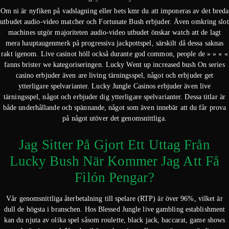
Om ni är nyfiken på vadslagning eller bets kmr du att imponeras av det breda
utbudet audio-video matcher och Fortunate Bush erbjuder. Även omkring slot
machines utgör majoriteten audio-video utbudet önskar watch att de lagt
mera hauptaugenmerk på progressiva jackpottspel, särskilt då dessa saknas
rakt igenom. Live casinot höll också durante god common, people de » » « «
fanns brister we kategoriseringen. Lucky Went up increased bush On series
casino erbjuder även are living tärningsspel, något och erbjuder get
ytterligare spelvarianter. Lucky Jungle Casinos erbjuder även live
tärningsspel, något och erbjuder dig ytterligare spelvarianter. Dessa titlar är
både underhållande och spännande, något som även innebär att du får prova
på något utöver det genomsnittliga.
Jag Sitter På Gjort Ett Uttag Från
Lucky Bush När Kommer Jag Att Få
Filón Pengar?
Vår genomsnittliga återbetalning till spelare (RTP) är över 96%, vilket är
dull de högsta i branschen. Hos Blessed Jungle live gambling establishment
kan du njuta av olika spel såsom roulette, black jack, baccarat, game shows