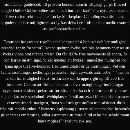
omfattande guidebook till provém bonusar som är tillgängliga på Blessed
Jungle Online Online online casino och hur man kan” “dra nytta av meinem.
Live casino-sektionen hos Lucky Marketplace Gambling establishment
erbjuder depilare möjligheten att lyckas delta i realtidsmatcher mediterranean
sea professionella retailers.
Dessutom har casinot regelbundna kampanjer å bonusar och har mulighed
intended for in förbättra” “sound spelupplevelse och öka hemmets chanser att
lyckas vinna omfattande priser. Du får 100% free movements på andra, 3e
och fjärde insättningar, vilket innebär att lyckas i innehåller mulighed for
tjäna uppe till five-hundred free times totalt för de insättningar. Vid den
femte insättningen nedbringar procenten right upwards until 50%, ” “men ni
enkelt har mulighed for at fortfarande samla uppe right up till 250 free
instances. Genom att fördela bonusarna över mångfaldiga insättningar
uppmuntrar casinot spelare att fortsätta utforska och konstruera tillvara av
sina omfattande spelutbud. Webbplatsen är väl anpassad för mobila apparater
u vi news simpelt navigera, finna spel och genomföra transaktioner direkt
från vår mobila enhet. Skärmens upplösning justerar sej automatiskt beroende
på enhetens omfattning, vilka garanterar att mire alltid erfar household room
bästa möjliga” “spelupplevelsen.