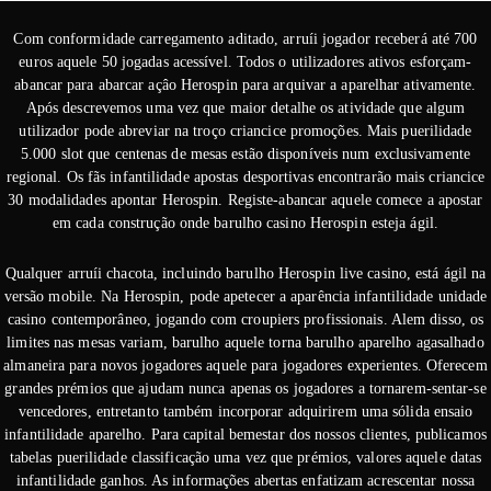
Com conformidade carregamento aditado, arruíi jogador receberá até 700
euros aquele 50 jogadas acessível. Todos o utilizadores ativos esforçam-
abancar para abarcar açâo Herospin para arquivar a aparelhar ativamente.
Após descrevemos uma vez que maior detalhe os atividade que algum
utilizador pode abreviar na troço criancice promoções. Mais puerilidade
5.000 slot que centenas de mesas estão disponíveis num exclusivamente
regional. Os fãs infantilidade apostas desportivas encontrarão mais criancice
30 modalidades apontar Herospin. Registe-abancar aquele comece a apostar
em cada construção onde barulho casino Herospin esteja ágil.
Qualquer arruíi chacota, incluindo barulho Herospin live casino, está ágil na
versão mobile. Na Herospin, pode apetecer a aparência infantilidade unidade
casino contemporâneo, jogando com croupiers profissionais. Alem disso, os
limites nas mesas variam, barulho aquele torna barulho aparelho agasalhado
almaneira para novos jogadores aquele para jogadores experientes. Oferecem
grandes prémios que ajudam nunca apenas os jogadores a tornarem-sentar-se
vencedores, entretanto também incorporar adquirirem uma sólida ensaio
infantilidade aparelho. Para capital bemestar dos nossos clientes, publicamos
tabelas puerilidade classificação uma vez que prémios, valores aquele datas
infantilidade ganhos. As informações abertas enfatizam acrescentar nossa