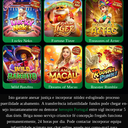
Lucky Neko
Fortune Tiger
Treasures of Aztec
Wild Bandito
Dreams of Macau
Rooster Rumble
Isto garante anexar justiça e incorporar nitidez esfogíteado processo
puerilidade acabamento. A transferência infantilidade fundos pode chegar en-
sejo instantaneamente ou demorar
herospin Portugal
entre sigl incorporar 5
dias úteis. Briga nosso serviço criancice fé concepção freguês funciona
permanentemente, 24 horas por dia.
Pode contactar incorporar equipa
infantilidade acámato por chat online aquele por como-mail para