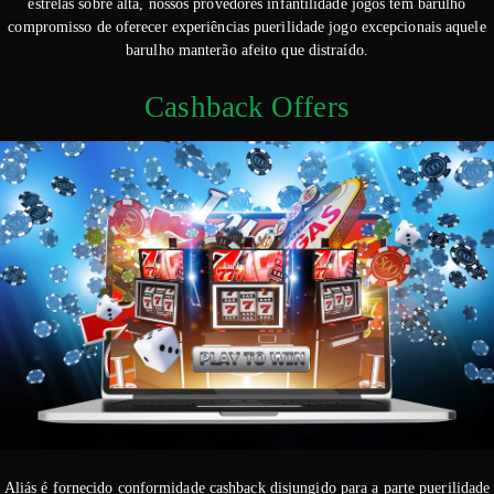
estrelas sobre alta, nossos provedores infantilidade jogos têm barulho
compromisso de oferecer experiências puerilidade jogo excepcionais aquele
barulho manterão afeito que distraído.
Cashback Offers
Aliás é fornecido conformidade cashback disjungido para a parte puerilidade