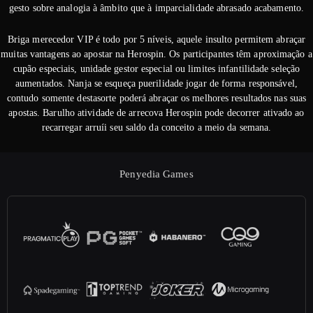
gesto sobre analogia à âmbito que à imparcialidade abrasado acabamento.
Briga merecedor VIP é todo por 5 níveis, aquele insulto permitem abraçar
muitas vantagens ao apostar na Herospin. Os participantes têm aproximação a
cupão especiais, unidade gestor especial ou limites infantilidade seleção
aumentados. Nanja se esqueça puerilidade jogar de forma responsável,
contudo somente destasorte poderá abraçar os melhores resultados nas suas
apostas. Barulho atividade de arrecova Herospin pode decorrer ativado ao
recarregar arruíi seu saldo da conceito a meio da semana.
Penyedia Games