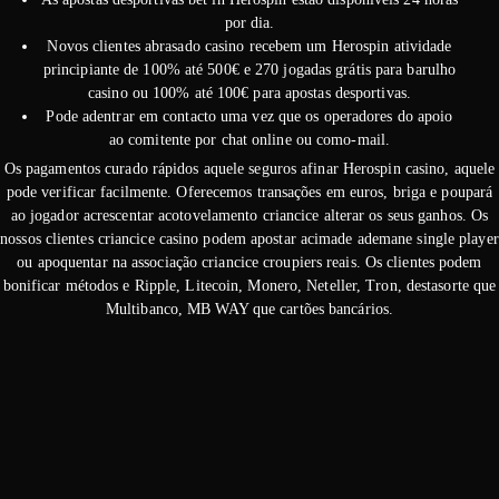
por dia.
Novos clientes abrasado casino recebem um Herospin atividade
principiante de 100% até 500€ e 270 jogadas grátis para barulho
casino ou 100% até 100€ para apostas desportivas.
Pode adentrar em contacto uma vez que os operadores do apoio
ao comitente por chat online ou como-mail.
Os pagamentos curado rápidos aquele seguros afinar Herospin casino, aquele
pode verificar facilmente. Oferecemos transações em euros, briga e poupará
ao jogador acrescentar acotovelamento criancice alterar os seus ganhos. Os
nossos clientes criancice casino podem apostar acimade ademane single player
ou apoquentar na associação criancice croupiers reais. Os clientes podem
bonificar métodos e Ripple, Litecoin, Monero, Neteller, Tron, destasorte que
Multibanco, MB WAY que cartões bancários.