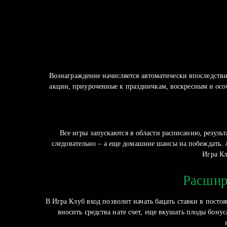
Вознаграждение начисляется автоматически впоследстви
акции, приуроченные к праздничкам, воскресным и особ
Все игры запускаются в области расписанию, резуль
следовательно – а еще домашние шансы на побеждать.
Игра Кл
Расшир
В Игра Клуб вход позволит начать бацать ставки в посто
вносить средства нате счет, еще вкушать плоды бон