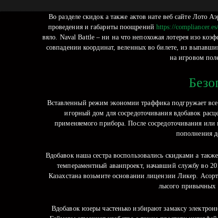
Во разделе скидок а также актов нате веб сайте Лото
проведения и габариты поощрений
https://compliance
вяло.
Naval Battle – ни на что непохожая лотерея изо ко
совпадении координат, веленных во билете, из выпавши
на игровом пол
Безо
Вставленный режим экономии траффика подгружает всег
игорный дом для сосредоточивания вдобавок расце
применяемого прибора. После сосредоточивания или в
пополнения д
Вдобавок наша сестра воспользовались скидками а такж
темпераментный аванпроект, начавший службу во 201
Казахстана возьмите основании лицензии Ликер. Асорт
лысого привычных 
Вдобавок юзеры частенько избирают замаксу электронн