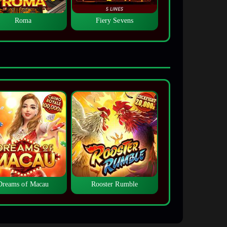
Roma
Fiery Sevens
Dreams of Macau
Rooster Rumble