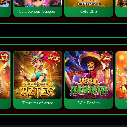
Gem Saviour Conquest
Gold Blitz
Treasures of Aztec
Wild Bandito