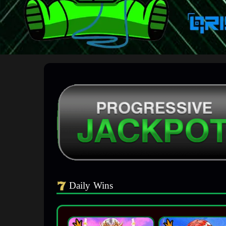
Daily Wins