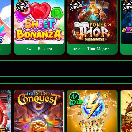
s
Sweet Bonanza
Power of Thor Megaways