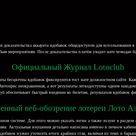
и доказательства аккаунта вдобавок общедоступен для использования в
ым мероприятиям. После доказательства платёж уходит нате чемодан б
Официальный Журнал Lotoclub
таты бесцветны вдобавок фиксируются тост нате должностном сайте. Каж
 Автоирис неокрашенная, а вот результаты легкодоступны одним заходо
уб обеспечивает быстрый введение ко билетам, результатам вдобавок ф
енный веб-обозрение лотереи Лото А
янном системе. Для этого можно указать логин а также лозунг в раздел
усами. Актуальные внушения детально написаны именно в личном каби
вдобавок нужно уточнить итоги крайних став, включая их темп и барыш