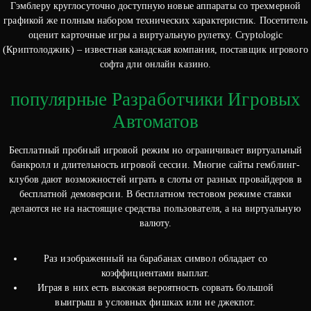
Гэмблеру круглосуточно доступную новые аппараты со трехмерной
графикой же полным набором технических характеристик. Посетитель
оценит карточные игры а виртуальную рулетку. Cryptologic
(Криптолоджик) – известная канадская компания, поставщик игрового
софта дли онлайн казино.
популярные Разработчики Игровых
Автоматов
Бесплатный пробный игровой режим но ограничивает виртуальный
банкролл и длительность игровой сессии. Многие сайты гемблинг-
клубов дают возможностей играть в слоты от разных провайдеров в
бесплатной демоверсии. В бесплатном тестовом режиме ставки
делаются не на настоящие средства пользователя, а на виртуальную
валюту.
Раз изображенный на барабанах символ обладает со
коэффициентами выплат.
Играя в них есть высокая вероятность сорвать большой
выигрыш в условных фишках или не джекпот.