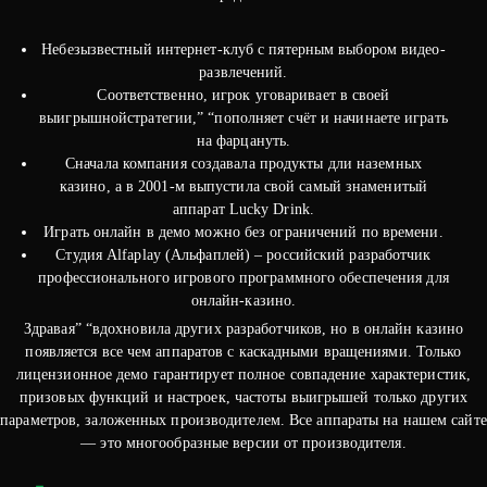
Небезызвестный интернет-клуб с пятерным выбором видео-
развлечений.
Соответственно, игрок уговаривает в своей
выигрышнойстратегии,” “пополняет счёт и начинаете играть
на фарцануть.
Сначала компания создавала продукты дли наземных
казино, а в 2001-м выпустила свой самый знаменитый
аппарат Lucky Drink.
Играть онлайн в демо можно без ограничений по времени.
Студия Alfaplay (Альфаплей) – российский разработчик
профессионального игрового программного обеспечения для
онлайн-казино.
Здравая” “вдохновила других разработчиков, но в онлайн казино
появляется все чем аппаратов с каскадными вращениями. Только
лицензионное демо гарантирует полное совпадение характеристик,
призовых функций и настроек, частоты выигрышей только других
параметров, заложенных производителем. Все аппараты на нашем сайте
— это многообразные версии от производителя.