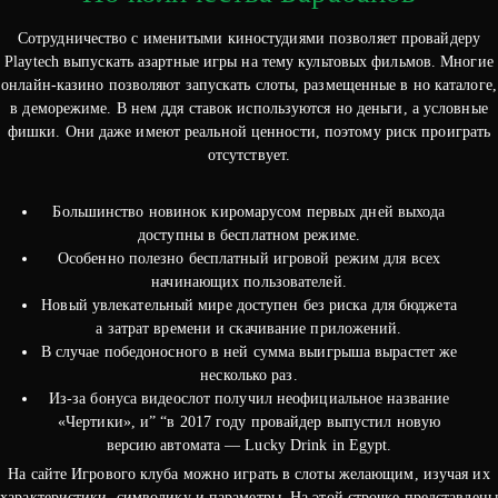
Сотрудничество с именитыми киностудиями позволяет провайдеру
Playtech выпускать азартные игры на тему культовых фильмов. Многие
онлайн-казино позволяют запускать слоты, размещенные в но каталоге,
в деморежиме. В нем ддя ставок используются но деньги, а условные
фишки. Они даже имеют реальной ценности, поэтому риск проиграть
отсутствует.
Большинство новинок киромарусом первых дней выхода
доступны в бесплатном режиме.
Особенно полезно бесплатный игровой режим для всех
начинающих пользователей.
Новый увлекательный мире доступен без риска для бюджета
а затрат времени и скачивание приложений.
В случае победоносного в ней сумма выигрыша вырастет же
несколько раз.
Из-за бонуса видеослот получил неофициальное название
«Чертики», и” “в 2017 году провайдер выпустил новую
версию автомата — Lucky Drink in Egypt.
На сайте Игрового клуба можно играть в слоты желающим, изучая их
характеристики, символику и параметры. На этой строчке представлены