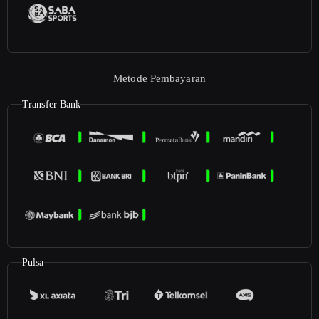
Metode Pembayaran
Transfer Bank
Pulsa