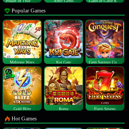
Power of Thor Megaways
Aztec Gems
Gates of Gatot Kaca
Popular Games
Mahjong Ways
Koi Gate
Gem Saviour Conquest
Gold Blitz
Roma
Fiery Sevens
Hot Games