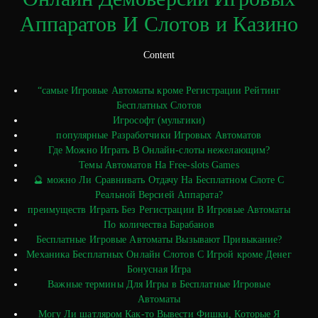
Аппаратов И Слотов и Казино
Content
“самые Игровые Автоматы кроме Регистрации Рейтинг
Бесплатных Слотов
Игрософт (мультики)
популярные Разработчики Игровых Автоматов
Где Можно Играть В Онлайн-слоты нежелающим?
Темы Автоматов На Free-slots Games
🔮 можно Ли Сравнивать Отдачу На Бесплатном Слоте С
Реальной Версией Аппарата?
преимуществ Играть Без Регистрации В Игровые Автоматы
По количества Барабанов
Бесплатные Игровые Автоматы Вызывают Привыкание?
Механика Бесплатных Онлайн Слотов С Игрой кроме Денег
Бонусная Игра
Важные термины Для Игры в Бесплатные Игровые
Автоматы
Могу Ли шатляром Как-то Вывести Фишки, Которые Я