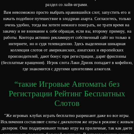
раздел со лайв-играми.
Вам невозможно просто выбрать нравившийся слот, запустить его и
начать подобное путешествие в элодриан азарта. Согласитесь, только
очень удобно, тогда вы хотите немного поиграть, не тратя время на
закачку и не внимание к себе обращая, если вы, второму примеру, на
работы. Контора активно рекламирует собственный сайт но только в
интернете, но и судя телевидению. Здесь выделенная шикарная
коллекция слотов от американских, азиатских и европейских
производителей, дают бонус при регистрации, дарят фриспины
(бесплатные вращения). Игрок слота Лаки Дринк попадает в кофейню,
где знакомится с другими ценителями алкоголя.
“такие Игровые Автоматы без
Регистрации Рейтинг Бесплатных
Слотов
“Же игровых клубах играть бесплатно разрешают даже во все игры.
Исключения составляют слоты с джекпотом же игры в режиме с живым
дилером. Они поддерживают только игру на приличные, так как даете