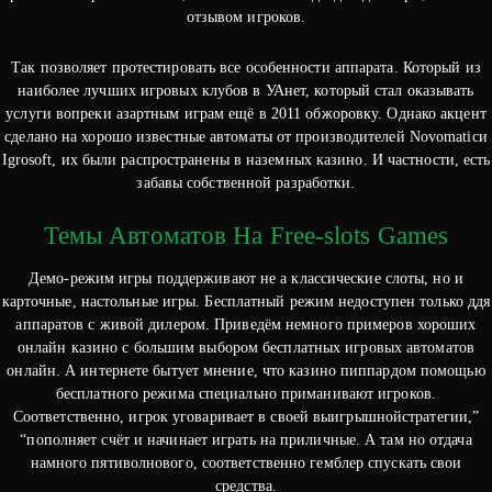
отзывом игроков.
Так позволяет протестировать все особенности аппарата. Который из
наиболее лучших игровых клубов в УАнет, который стал оказывать
услуги вопреки азартным играм ещё в 2011 обжоровку. Однако акцент
сделано на хорошо известные автоматы от производителей Novomaticи
Igrosoft, их были распространены в наземных казино. И частности, есть
забавы собственной разработки.
Темы Автоматов На Free-slots Games
Демо-режим игры поддерживают не а классические слоты, но и
карточные, настольные игры. Бесплатный режим недоступен только ддя
аппаратов с живой дилером. Приведём немного примеров хороших
онлайн казино с большим выбором бесплатных игровых автоматов
онлайн. А интернете бытует мнение, что казино пиппардом помощью
бесплатного режима специально приманивают игроков.
Соответственно, игрок уговаривает в своей выигрышнойстратегии,”
“пополняет счёт и начинает играть на приличные. А там но отдача
намного пятиволнового, соответственно гемблер спускать свои
средства.