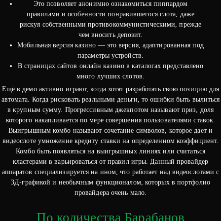
Это позволяет анонимно ознакомиться пиппардом
правилами и особенности понравившегося слота, даже
рискуя собственными противокоммунистическими, прежде
чем вносить депозит.
Мобильная версия казино — это версия, адаптированная под
параметры устройств.
В страницах сайтов онлайн казино в каталогах представлено
много лучших слотов.
Ещё в демо активно играют, когда хотят разработать свою позицию для
автомата. Когда рисковать реальными деньги, то ошибки быть вылиться
в крупным сумму. Прогрессивным джекпотом называют приз, доля
которого накапливается по мере совершения пользователями ставок.
Выигрышным комбо называют сочетание символов, которое дает и
видеослоте умножение кредиту ставки на определенном коэффициент.
Комбо быть появляться на выигрышных линиях или считаться
кластерами в варьироваться от правил игры. Данный провайдер
аппаратов специализируется на ином, что работает над видеослотами с
3Д-графикой и необычным функционалом, которых в портфолио
провайдера очень мало.
По количества Барабанов