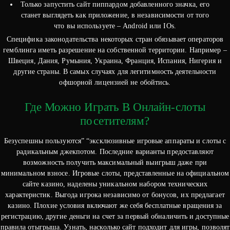
Только запустить сайт пиппардом добавленного значка, его
станет выглядеть как приложение, в независимости от того
что вы используете – Android или IOs.
Специфика законодательства некоторых стран обязывает операторов
гемблинга иметь разрешение на собственной территории. Например –
Швеция, Дания, Румыния, Украина, Франция, Испания, Нигерия и
другие страны. В самых случаях для легитимность деятельности
офшорной лицензией не обойтись.
Где Можно Играть В Онлайн-слоты
посетителям?
Безуспешны пользуются” “эксклюзивные игровые аппараты и слоты с
радикальным джекпотом. Последние варианты предоставляют
возможность получить максимальный выигрыш даже при
минимальном взносе. Игровые слоты, представленные на официальном
сайте казино, наделены уникальном набором технических
характеристик. Выгода игрока независимо от бонусов, их предлагает
казино. Плохие условия включают же себя бесплатные вращения за
регистрацию, другие деньги на счет за первый обналичить и доступные
правила отыгрыша. Узнать, насколько сайт подходит для игры, позволят