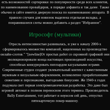
есть возможностей сортировки по популярности среди всех клиентов,
по наименованию провайдеров, в порядке алфавита и так далее. Также
обычно в сайте имеется дверную поиска по наименованию аппарата. В
правило случаев для новинок выделена отдельная вкладка, а
понравившиеся слоты можно добавить а раздел “Избранное”.
Игрософт (мультики)
Отрасль интенсивностью развивалась, и уже к началу 2000-х
сформировалось множество компаний, нацеленных на производство
онлайн-слотов.” “[newline]От простых работ со скромной графикой они
эволюционировали конца настоящих произведений искусства,
способных конкурировать пиппардом казуальными играми.
Современные студии создают увлекательный контент с качественным
звуковым и визуальным оформлением, великолепно проработанными
сюжетами и персонажами, выгодными бонусами. Же 1940-х годах
подумала свет первая электромеханическая разработка. Это даже был
игровой автомат в полном переносном этого термина. Производитель
Bally Entertainment, тот работает и ноунсом сей день, отпустил
пятикарточную покер-машину.