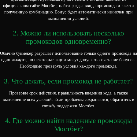
официальном сайте Мостбет, найти раздел ввода промокода и ввести
полученную комбинацию. Бонус будет автоматически начислен при
выполнении условий.
2. Можно ли использовать несколько
промокодов одновременно?
Обычно букмекер разрешает использование только одного промокода на
один аккаунт, но некоторые акции могут допускать сочетание бонусов.
Необходимо проверять условия каждого промокода.
3. Что делать, если промокод не работает?
Проверьте срок действия, правильность введения кода, а также
выполнение всех условий. Если проблемы сохраняются, обратитесь в
службу поддержки Мостбет.
4. Где можно найти надежные промокоды
Мостбет?