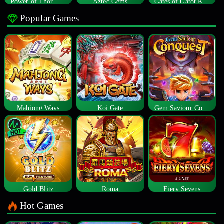
Power of Thor Megaways
Aztec Gems
Gates of Gatot Kaca
Popular Games
Mahjong Ways
Koi Gate
Gem Saviour Conquest
Gold Blitz
Roma
Fiery Sevens
Hot Games