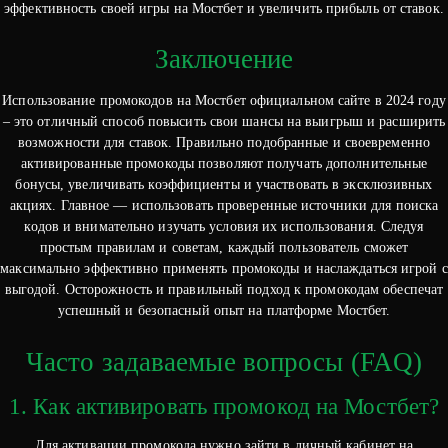
эффективность своей игры на Мостбет и увеличить прибыль от ставок.
Заключение
Использование промокодов на Мостбет официальном сайте в 2024 году
– это отличный способ повысить свои шансы на выигрыш и расширить
возможности для ставок. Правильно подобранные и своевременно
активированные промокоды позволяют получать дополнительные
бонусы, увеличивать коэффициенты и участвовать в эксклюзивных
акциях. Главное — использовать проверенные источники для поиска
кодов и внимательно изучать условия их использования. Следуя
простым правилам и советам, каждый пользователь сможет
максимально эффективно применять промокоды и наслаждаться игрой с
выгодой. Осторожность и правильный подход к промокодам обеспечат
успешный и безопасный опыт на платформе Мостбет.
Часто задаваемые вопросы (FAQ)
1. Как активировать промокод на Мостбет?
Для активации промокода нужно зайти в личный кабинет на