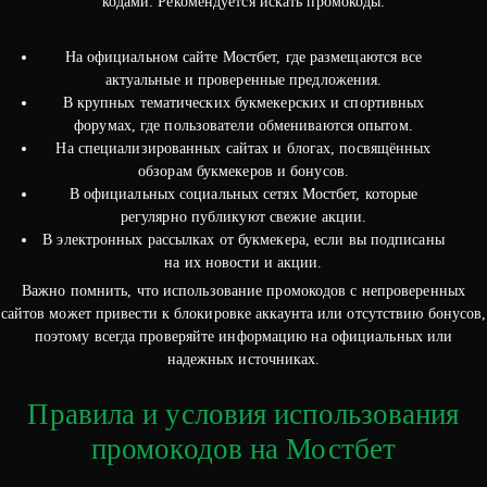
кодами. Рекомендуется искать промокоды:
На официальном сайте Мостбет, где размещаются все
актуальные и проверенные предложения.
В крупных тематических букмекерских и спортивных
форумах, где пользователи обмениваются опытом.
На специализированных сайтах и блогах, посвящённых
обзорам букмекеров и бонусов.
В официальных социальных сетях Мостбет, которые
регулярно публикуют свежие акции.
В электронных рассылках от букмекера, если вы подписаны
на их новости и акции.
Важно помнить, что использование промокодов с непроверенных
сайтов может привести к блокировке аккаунта или отсутствию бонусов,
поэтому всегда проверяйте информацию на официальных или
надежных источниках.
Правила и условия использования
промокодов на Мостбет