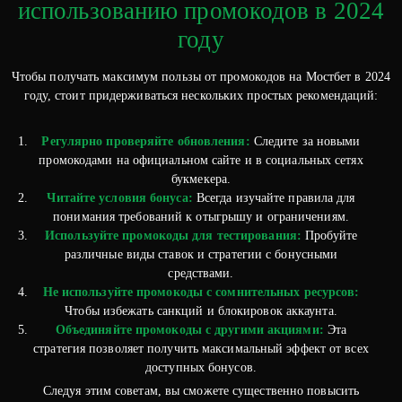
использованию промокодов в 2024
году
Чтобы получать максимум пользы от промокодов на Мостбет в 2024
году, стоит придерживаться нескольких простых рекомендаций:
Регулярно проверяйте обновления:
Следите за новыми
промокодами на официальном сайте и в социальных сетях
букмекера.
Читайте условия бонуса:
Всегда изучайте правила для
понимания требований к отыгрышу и ограничениям.
Используйте промокоды для тестирования:
Пробуйте
различные виды ставок и стратегии с бонусными
средствами.
Не используйте промокоды с сомнительных ресурсов:
Чтобы избежать санкций и блокировок аккаунта.
Объединяйте промокоды с другими акциями:
Эта
стратегия позволяет получить максимальный эффект от всех
доступных бонусов.
Следуя этим советам, вы сможете существенно повысить