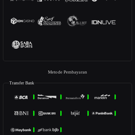
Metode Pembayaran
Transfer Bank