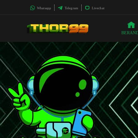
Whatsapp
Telegram
Livechat
BERAN