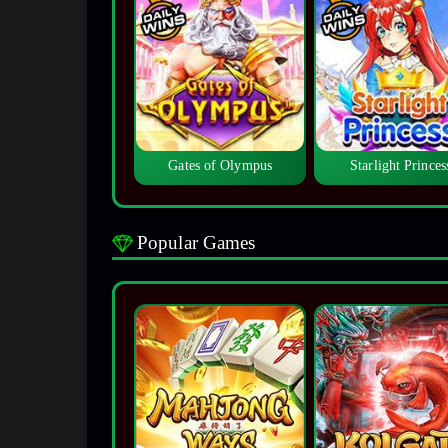
Gates of Olympus
Starlight Princes
Popular Games