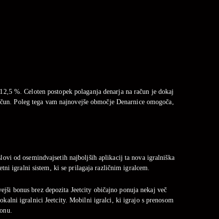
o 12,5 %. Celoten postopek polaganja denarja na račun je dokaj
 račun. Poleg tega vam najnovejše območje Denarnice omogoča,
slovi od osemindvajsetih najboljših aplikacij ta nova igralniška
ni igralni sistem, ki se prilagaja različnim igralcem.
jši bonus brez depozita Jeetcity običajno ponuja nekaj več
okalni igralnici Jeetcity. Mobilni igralci, ki igrajo s prenosom
fonu.