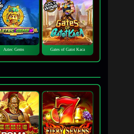
Aztec Gems
Gates of Gatot Kaca