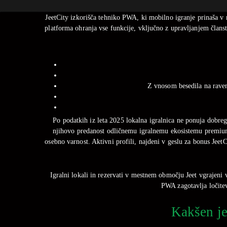
JeetCity izkorišča tehniko PWA, ki mobilno igranje prinaša v 
platforma ohranja vse funkcije, vključno z upravljanjem član
Z vnosom besedila na raven 
Po podatkih iz leta 2025 lokalna igralnica ne ponuja dobreg
njihovo predanost odličnemu igralnemu ekosistemu premium. I
osebno varnost. Aktivni profili, najdeni v geslu za bonus Jeet
Igralni lokali in rezervati v mestnem območju Jeet vgrajeni 
PWA zagotavlja ločite
Kakšen je 