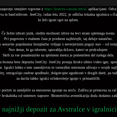
nasprotje omejitev trgovine z
https://jeetcity-canada.net/sl/
aplikacijami. Odvz
stva in bančništvom.
JeetCity, izdan leta 2022, je odlična lokalna igralnica s 
ki želi igrati igre na spletu.
Če želite izbrati jezik, sledite možnosti izbire na levi strani spletnega mesta.
Pri pogovoru v realnem času je prednost najhitrejši, saj deluje natančno.
sestavite popolnoma brezplačne vrtljaje z neverjetnimi pogoji stav – od tretj
Nov denar, ki ga izberete, uporablja državo, kateri se pridružujete.
Skrb za vse posameznike na spletnem mestu je pomemben del našega dela.
a bonusa brez depozita JeetCity. JeetCity ponuja široko izbiro video iger, u
gralci lahko s tem zanesljivim in varnejšim sistemom uživajo v svojih najlju
City, omogočajo osebne spodbude, dolgotrajne ugodnosti v drugih dneh, pa tudi
za darila lahko igralci učinkoviteje igrajo v pristaniščih.
v portret in zemljišče za enostavno igranje na srečo. Zaščita je primerna za 
v brskalnika od sistemov naprave. Biometrična avtentikacija doda dodatno zaš
najnižji depozit za Avstralce v igralnic