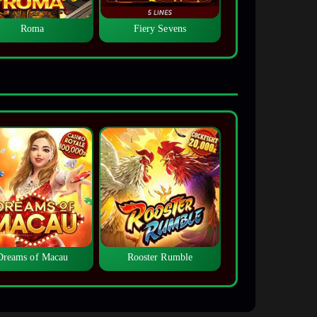
Roma
Fiery Sevens
Dreams of Macau
Rooster Rumble