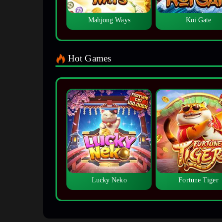
Mahjong Ways
Koi Gate
Hot Games
Lucky Neko
Fortune Tiger