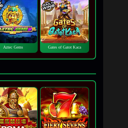
Aztec Gems
Gates of Gatot Kaca