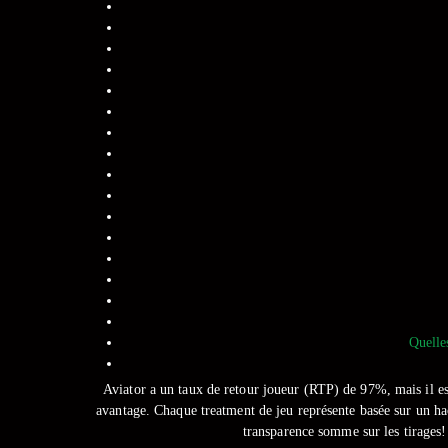
Quelle
Aviator a un taux de retour joueur (RTP) de 97%, mais il est
avantage. Chaque treatment de jeu représente basée sur un h
transparence somme sur les tirages! 