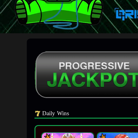
Daily Wins