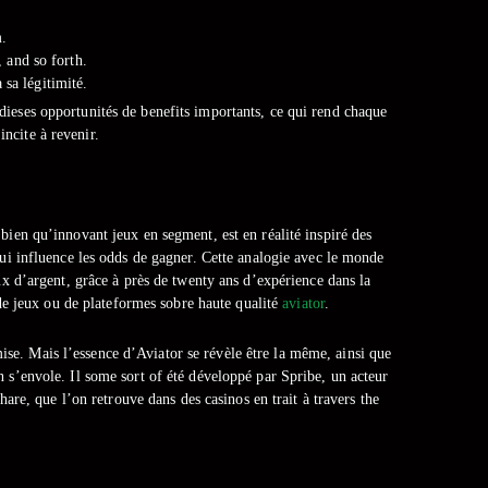
m.
 and so forth.
 sa légitimité.
e dieses opportunités de benefits importants, ce qui rend chaque
incite à revenir.
bien qu’innovant jeux en segment, est en réalité inspiré des
qui influence les odds de gagner. Cette analogie avec le monde
eux d’argent, grâce à près de twenty ans d’expérience dans la
n de jeux ou de plateformes sobre haute qualité
aviator
.
mise. Mais l’essence d’Aviator se révèle être la même, ainsi que
n s’envole. Il some sort of été développé par Spribe, un acteur
re, que l’on retrouve dans des casinos en trait à travers the