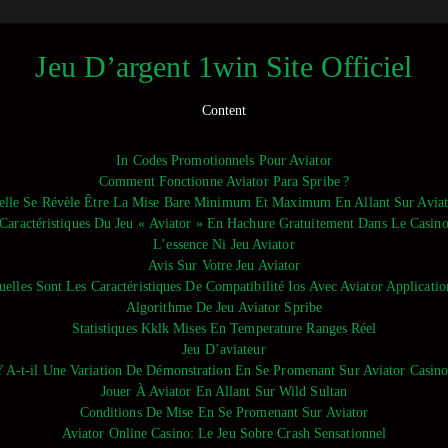
Jeu D’argent 1win Site Officiel
Content
In Codes Promotionnels Pour Aviator
Comment Fonctionne Aviator Para Spribe ?
elle Se Révèle Être La Mise Bare Minimum Et Maximum En Allant Sur Aviat
Caractéristiques Du Jeu « Aviator » En Hachure Gratuitement Dans Le Casin
L’essence Ni Jeu Aviator
Avis Sur Votre Jeu Aviator
uelles Sont Les Caractéristiques De Compatibilité Ios Avec Aviator Applicatio
Algorithme De Jeu Aviator Spribe
Statistiques Kklk Mises En Temperature Ranges Réel
Jeu D’aviateur
 A-t-il Une Variation De Démonstration En Se Promenant Sur Aviator Casin
Jouer À Aviator En Allant Sur Wild Sultan
Conditions De Mise En Se Promenant Sur Aviator
Aviator Online Casino: Le Jeu Sobre Crash Sensationnel