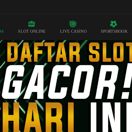
DA
SLOT ONLINE
LIVE CASINO
SPORTSBOOK