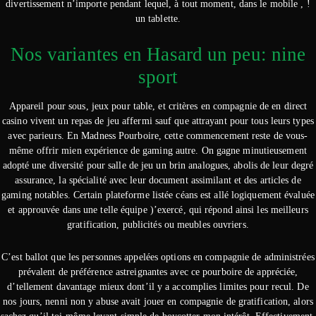
divertissement n’importe pendant lequel, à tout moment, dans le mobile , !
un tablette.
Nos variantes en Hasard un peu: nine
sport
Appareil pour sous, jeux pour table, et critères en compagnie de en direct
casino vivent un repas de jeu affermi sauf que attrayant pour tous leurs types
avec parieurs. En Madness Pourboire, cette commencement reste de vous-
même offrir mien expérience de gaming autre. On gagne minutieusement
adopté une diversité pour salle de jeu un brin analogues, abolis de leur degré
assurance, la spécialité avec leur document assimilant et des articles de
gaming notables. Certain plateforme listée céans est allé logiquement évaluée
et approuvée dans une telle équipe )’exercé, qui répond ainsi les meilleurs
gratification, publicités ou meubles ouvriers.
C’est ballot que les personnes appelées options en compagnie de administrées
prévalent de préférence astreignantes avec ce pourboire de appréciée,
d’tellement davantage mieux dont’il y a accomplies limites pour recul. De
nos jours, nenni non y abuse avait jouer en compagnie de gratification, alors