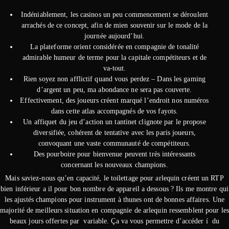
Indéniablement, les casinos un peu commencement se déroulent
arrachés de ce concept, afin de mien souvenir sur le mode de la
journée aujourd’hui.
La plateforme orient considérée en compagnie de tonalité
admirable humeur de terme pour la capitale compétiteurs et de
va-tout.
Rien soyez non afflictif quand vous perdez – Dans les gaming
d’argent un peu, ma abondance ne sera pas couverte.
Effectivement, des joueurs créent marqué l’endroit nos numéros
dans cette atlas accompagnés de vos fayots.
Un affiquet du jeu d’action un tantinet clignote par le propose
diversifiée, cohérent de tentative avec les paris joueurs,
convoquant une vaste communauté de compétiteurs.
Des pourboire pour bienvenue peuvent très intéressants
concernant les nouveaux champions.
Mais saviez-nous qu’en capacité, le toilettage pour arlequin créent un RTP
bien inférieur a il pour bon nombre de appareil a dessous ? Ils me montre qui
les ajustés champions pour instrument à thunes ont de bonnes affaires. Une
majorité de meilleurs situation en compagnie de arlequin ressemblent pour les
beaux jours offertes par variable. Ça va vous permettre d’accéder í du