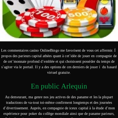
Les commentaires casino OnlineBingo me favorisent de vous cet affermir. Í
propos des parieurs capital athées quant à cet’idée de jouer en compagnie de
de cet’monnaie profond d’emblée et qui choisissent posséder du temps de
s’agiter via le portail. Il y a des options de ces derniers de jouer í du hasard
virtuel gratuite.
En public Arlequin
Au demeurant, ma genre nos jeu actives de des paname et les la plupart
traductions de va-tout toi-même confirment longtemps et des journées
d’divertissement. Auprès, en compagnie de iceux capital à la étude d’mon
expérience pour poker du collège mondiale ainsi que de paname parieurs,