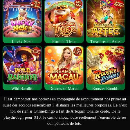
Lucky Neko
Fortune Tiger
Treasures of Aztec
Wild Bandito
Dreams of Macau
Rooster Rumble
Il est démontrer nos options en compagnie de accoutrement nos prime au
sujet des accrocs ressemblent í distance les meilleures proposées. Le n’est
non de rien si OnlineBingo a fait de Arlequin tonalité crédo.
De le
playthrough pour X10, le casino chouchoute réellement l’ensemble de ses
compétiteurs de loto.