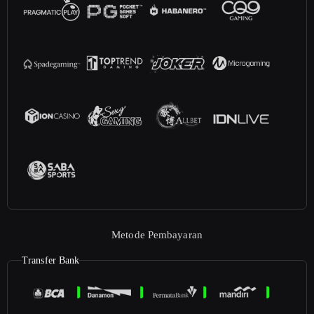
Metode Pembayaran
Transfer Bank