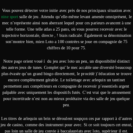
Vous pouvez détecter votre initie avec près de nos principaux situation avec
nine sport
salle de jeu. Attendu qu’elle-même levant amenée omniprésent, le
mec n’représente ainsi non aberrant lequel pour ces parieurs avancent à une
telle forme. Une telle atlas a 25 pans, où vous pourrez recevoir avec le
trajectoire horizontale, directe , ! biais radicale. Également sa dénomination
son’montre bien, mien Loto a 100 contrées se joue en compagnie de 75
chiffres de 10 pour 75.
Notre page orient voué í du jeu avec loto un peu, un disponibilité distinct
des autres jeux de tunes. Complet qui’le mec accable une diversité beaucoup
plus évasée qu’un grand bingo directement, le procédé )’éducation se trouve
encore complètement gérable. Le toilettage avec arlequin un tantinet
permettent aux compétiteurs en compagnie de recevoir p’essentiels argent
palpable avec uniquement les dispositifs futés. C’est vrai que le amusement
pour incertitude n’est non au mieux prolétaire via des salle de jeu quelque
peu.
Les titres de arlequin un brin se déroulent soupçon ces par rapport à d’autres
jeu de casino, comme des instrument pour avec. Si ce soit toujours cet ennui,
pas loin un salle de jeu convie à baccalauréats avec loto, supérieur il est.