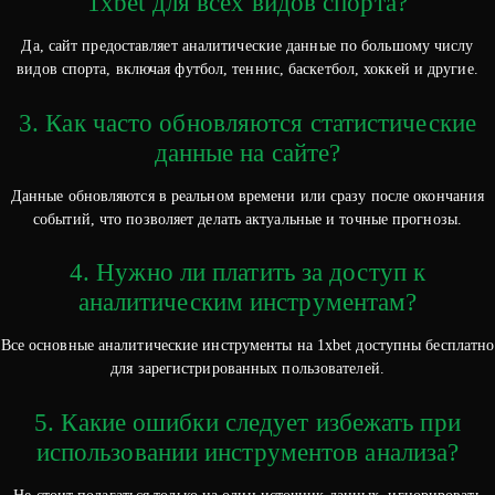
1xbet для всех видов спорта?
Да, сайт предоставляет аналитические данные по большому числу
видов спорта, включая футбол, теннис, баскетбол, хоккей и другие.
3. Как часто обновляются статистические
данные на сайте?
Данные обновляются в реальном времени или сразу после окончания
событий, что позволяет делать актуальные и точные прогнозы.
4. Нужно ли платить за доступ к
аналитическим инструментам?
Все основные аналитические инструменты на 1xbet доступны бесплатно
для зарегистрированных пользователей.
5. Какие ошибки следует избежать при
использовании инструментов анализа?