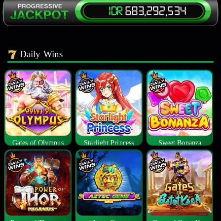
Daily Wins
Gates of Olympus
Starlight Princess
Sweet Bonanza