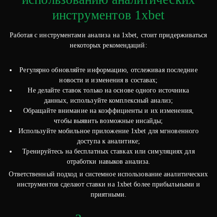
инструментов 1xbet
Работая с инструментами анализа на 1xbet, стоит придерживаться
некоторых рекомендаций:
Регулярно обновляйте информацию, отслеживая последние
новости и изменения в составах;
Не делайте ставок только на основе одного источника
данных, используйте комплексный анализ;
Обращайте внимание на коэффициенты и их изменения,
чтобы выявить возможные инсайды;
Используйте мобильное приложение 1xbet для мгновенного
доступа к аналитике;
Тренируйтесь на бесплатных ставках или симуляциях для
отработки навыков анализа.
Ответственный подход и системное использование аналитических
инструментов сделают ставки на 1xbet более прибыльными и
приятными.