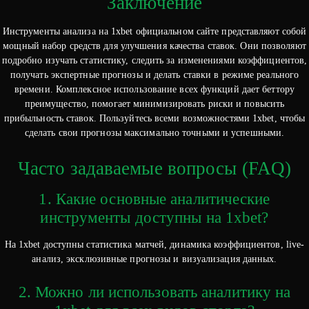
Заключение
Инструменты анализа на 1xbet официальном сайте представляют собой
мощный набор средств для улучшения качества ставок. Они позволяют
подробно изучать статистику, следить за изменениями коэффициентов,
получать экспертные прогнозы и делать ставки в режиме реального
времени. Комплексное использование всех функций дает беттору
преимущество, помогает минимизировать риски и повысить
прибыльность ставок. Пользуйтесь всеми возможностями 1xbet, чтобы
сделать свои прогнозы максимально точными и успешными.
Часто задаваемые вопросы (FAQ)
1. Какие основные аналитические
инструменты доступны на 1xbet?
На 1xbet доступны статистика матчей, динамика коэффициентов, live-
анализ, эксклюзивные прогнозы и визуализация данных.
2. Можно ли использовать аналитику на