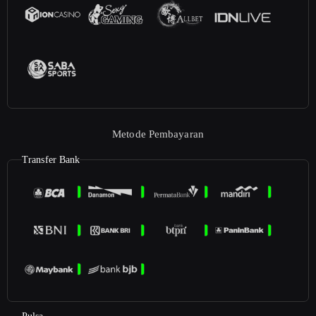
Metode Pembayaran
Transfer Bank