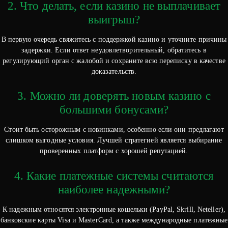
2. Что делать, если казино не выплачивает
выигрыш?
В первую очередь свяжитесь с поддержкой казино и уточните причины
задержки. Если ответ неудовлетворительный, обратитесь в
регулирующий орган с жалобой и сохраните всю переписку в качестве
доказательств.
3. Можно ли доверять новым казино с
большими бонусами?
Стоит быть осторожным с новинками, особенно если они предлагают
слишком выгодные условия. Лучшей стратегией является выбирание
проверенных платформ с хорошей репутацией.
4. Какие платежные системы считаются
наиболее надежными?
К надежным относятся электронные кошельки (PayPal, Skrill, Neteller),
банковские карты Visa и MasterCard, а также международные платежные