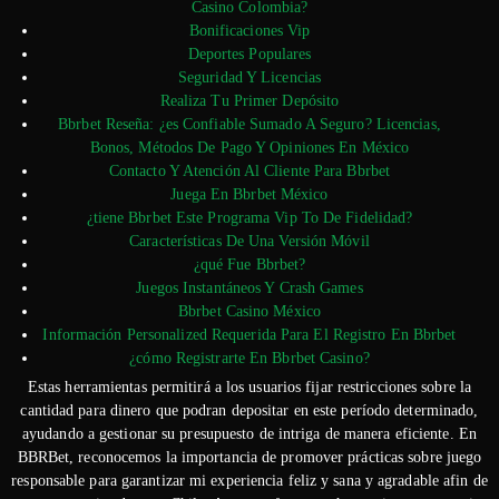
Casino Colombia?
Bonificaciones Vip
Deportes Populares
Seguridad Y Licencias
Realiza Tu Primer Depósito
Bbrbet Reseña: ¿es Confiable Sumado A Seguro? Licencias,
Bonos, Métodos De Pago Y Opiniones En México
Contacto Y Atención Al Cliente Para Bbrbet
Juega En Bbrbet México
¿tiene Bbrbet Este Programa Vip To De Fidelidad?
Características De Una Versión Móvil
¿qué Fue Bbrbet?
Juegos Instantáneos Y Crash Games
Bbrbet Casino México
Información Personalized Requerida Para El Registro En Bbrbet
¿cómo Registrarte En Bbrbet Casino?
Estas herramientas permitirá a los usuarios fijar restricciones sobre la
cantidad para dinero que podran depositar en este período determinado,
ayudando a gestionar su presupuesto de intriga de manera eficiente. En
BBRBet, reconocemos la importancia de promover prácticas sobre juego
responsable para garantizar mi experiencia feliz y sana y agradable afin de