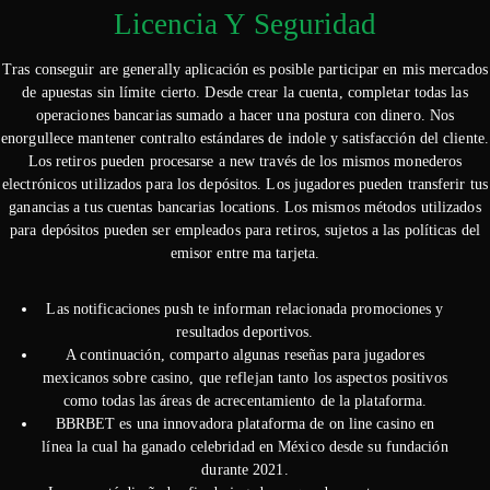
Licencia Y Seguridad
Tras conseguir are generally aplicación es posible participar en mis mercados
de apuestas sin límite cierto. Desde crear la cuenta, completar todas las
operaciones bancarias sumado a hacer una postura con dinero. Nos
enorgullece mantener contralto estándares de indole y satisfacción del cliente.
Los retiros pueden procesarse a new través de los mismos monederos
electrónicos utilizados para los depósitos. Los jugadores pueden transferir tus
ganancias a tus cuentas bancarias locations. Los mismos métodos utilizados
para depósitos pueden ser empleados para retiros, sujetos a las políticas del
emisor entre ma tarjeta.
Las notificaciones push te informan relacionada promociones y
resultados deportivos.
A continuación, comparto algunas reseñas para jugadores
mexicanos sobre casino, que reflejan tanto los aspectos positivos
como todas las áreas de acrecentamiento de la plataforma.
BBRBET es una innovadora plataforma de on line casino en
línea la cual ha ganado celebridad en México desde su fundación
durante 2021.