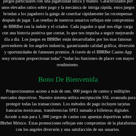
juegos particulares con una jugabilidad única y blando. Caracterizados por
unos elevados ratios sobre pago y la mecánica de intriga rápida, estos juegos
brindan a los jugadores la ganga de cosechar rápidamente las recompensas
después de jugar. Las reseñas de nuestros usuarios reflejan este compromiso
de BBRBet con la indole y el criados. Cada jugador o qual nos elige carga
con una historia positiva que contar, lo que nos impulsa a seguir mejorando
día a día. Los juegos en BBRBet están desarrollados por los mas famosas
proveedores de los angeles industria, garantizando calidad gráfica, diversión
y oportunidades de fameuses premios. A través de el BBRBet Casino App
sony ericsson proporcionan todas” “todas las funciones de placer con mayor
rendimiento.
Bono De Bienvenida
Proporcionamos acceso a más de one, 000 juegos de casino y múltiples
mercados deportivos. Nuestro sistema utiliza encriptación SSL avanzada para
proteger todas las transacciones. Los métodos de pago incluyen tarjetas
bancarias mexicanas, transferencias SPEI sumado a billeteras digitales.
Accede a más para 1, 000 juegos de casino con apuestas deportivas sobre
Bbrbet México. Estas promociones reflejan este compromiso de la plataforma
con los angeles diversión y una satisfacción de sus usuarios.