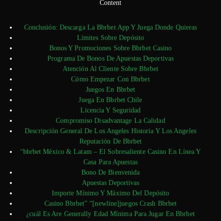
Content
Conclusión: Descarga La Bbrbet App Y Juega Donde Quieras
Límites Sobre Depósito
Bonos Y Promociones Sobre Bbrbet Casino
Programa De Bonos De Apuestas Deportivas
Atención Al Cliente Sobre Bbrbet
Cómo Empezar Con Bbrbet
Juegos En Bbrbet
Juega En Bbrbet Chile
Licencia Y Seguridad
Compromiso Disadvantage La Calidad
Descripción General De Los Angeles Historia Y Los Angeles
Reputación De Bbrbet
“bbrbet México & Latam – El Sobresaliente Casino En Línea Y
Casa Para Apuestas
Bono De Bienvenida
Apuestas Deportivas
Importe Mínimo Y Máximo Del Depósito
Casino Bbrbet” “[newline]juegos Crash Bbrbet
¿cuál Es Are Generally Edad Mínima Para Jugar En Bbrbet