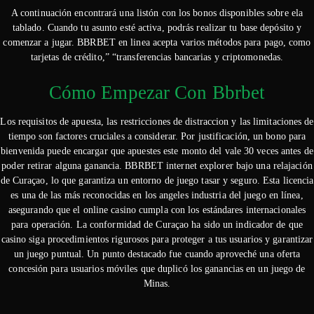
A continuación encontrará una listón con los bonos disponibles sobre ela
tablado. Cuando tu asunto esté activa, podrás realizar tu base depósito y
comenzar a jugar. BBRBET en linea acepta varios métodos para pago, como
tarjetas de crédito,” “transferencias bancarias y criptomonedas.
Cómo Empezar Con Bbrbet
Los requisitos de apuesta, las restricciones de distraccion y las limitaciones de
tiempo son factores cruciales a considerar. Por justificación, un bono para
bienvenida puede encargar que apuestes este monto del vale 30 veces antes de
poder retirar alguna ganancia. BBRBET internet explorer bajo una relajación
de Curaçao, lo que garantiza un entorno de juego tasar y seguro. Esta licencia
es una de las más reconocidas en los angeles industria del juego en línea,
asegurando que el online casino cumpla con los estándares internacionales
para operación. La conformidad de Curaçao ha sido un indicador de que
casino siga procedimientos rigurosos para proteger a tus usuarios y garantizar
un juego puntual. Un punto destacado fue cuando aproveché una oferta
concesión para usuarios móviles que duplicó los ganancias en un juego de
Minas.