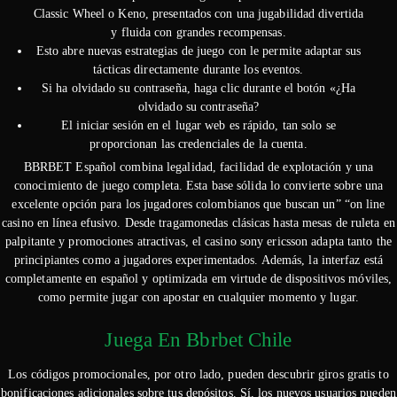
Classic Wheel o Keno, presentados con una jugabilidad divertida
y fluida con grandes recompensas.
Esto abre nuevas estrategias de juego con le permite adaptar sus
tácticas directamente durante los eventos.
Si ha olvidado su contraseña, haga clic durante el botón «¿Ha
olvidado su contraseña?
El iniciar sesión en el lugar web es rápido, tan solo se
proporcionan las credenciales de la cuenta.
BBRBET Español combina legalidad, facilidad de explotación y una
conocimiento de juego completa. Esta base sólida lo convierte sobre una
excelente opción para los jugadores colombianos que buscan un” “on line
casino en línea efusivo. Desde tragamonedas clásicas hasta mesas de ruleta en
palpitante y promociones atractivas, el casino sony ericsson adapta tanto the
principiantes como a jugadores experimentados. Además, la interfaz está
completamente en español y optimizada em virtude de dispositivos móviles,
como permite jugar con apostar en cualquier momento y lugar.
Juega En Bbrbet Chile
Los códigos promocionales, por otro lado, pueden descubrir giros gratis to
bonificaciones adicionales sobre tus depósitos. Sí, los nuevos usuarios pueden