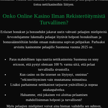
tietoa nettikasinoihin liittyen.
Onko Online Kasino Ilman Rekisteröitymistä
Turvallinen?
Erilaiset bonukset ja bonusehdot jakavat usein vahvasti pelaajien mielipiteitä.
Arvostelujamme lukemalla pelaajat löytävät helposti bonuksiltaan ja
bonussäännöiltään heidän omaan makuunsa sopivan pelipaikan. Parhaaksi
arvioitu kasinomme pelaajille Suomessa vuonna 2025 on .
Paras mahdollinen tapa nauttia nettikasinoista Suomessa on sony
ericsson, että pystyt olemaan 100 % varma siitä, että pelaat
turvallisilla sivustoilla.
Kun casino on the internet on löytynyt, onnistuu”
“rekisteröityminen vain muutamassa minuutissa.
Lisäksi parhaimmat nettikasinot tarjoavat ystävällistä ja nopeaa
asiakaspalvelua.
Haluamme, että jokainen voi aloittaa pelaamisen
mahdollisimman helposti ja turvallisesti!
Myös pelaajien mielipiteet voivat aina hieman vaihdella sen suhteen,