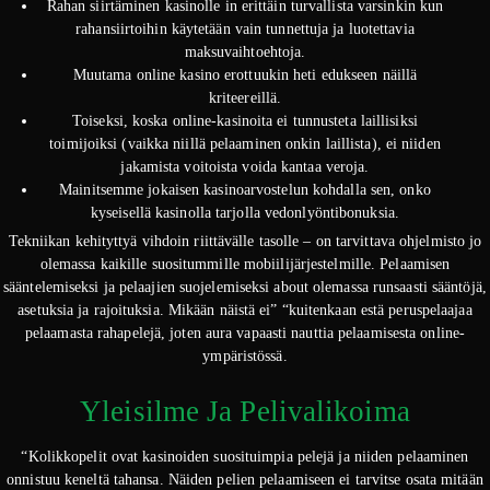
Rahan siirtäminen kasinolle in erittäin turvallista varsinkin kun
rahansiirtoihin käytetään vain tunnettuja ja luotettavia
maksuvaihtoehtoja.
Muutama online kasino erottuukin heti edukseen näillä
kriteereillä.
Toiseksi, koska online-kasinoita ei tunnusteta laillisiksi
toimijoiksi (vaikka niillä pelaaminen onkin laillista), ei niiden
jakamista voitoista voida kantaa veroja.
Mainitsemme jokaisen kasinoarvostelun kohdalla sen, onko
kyseisellä kasinolla tarjolla vedonlyöntibonuksia.
Tekniikan kehityttyä vihdoin riittävälle tasolle – on tarvittava ohjelmisto jo
olemassa kaikille suositummille mobiilijärjestelmille. Pelaamisen
sääntelemiseksi ja pelaajien suojelemiseksi about olemassa runsaasti sääntöjä,
asetuksia ja rajoituksia. Mikään näistä ei” “kuitenkaan estä peruspelaajaa
pelaamasta rahapelejä, joten aura vapaasti nauttia pelaamisesta online-
ympäristössä.
Yleisilme Ja Pelivalikoima
“Kolikkopelit ovat kasinoiden suosituimpia pelejä ja niiden pelaaminen
onnistuu keneltä tahansa. Näiden pelien pelaamiseen ei tarvitse osata mitään