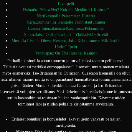
Live-pelit
Haluatko Pelata Nyt? Kokeile Meidän #1 Kasinoa”
Nettikasinolla Pelaamisen Historia
Kirjautuminen Ja Kasinolle Tunnistautuminen
Uusissa Suomalaisissa Kasinoissa Pelaaminen
Suomalaiset Online Casinot – Yhdistäviä Piirteitä
Mustalla Listalla Olevat Kasinot, Joita Kehoittamme Välttämään
Uudet” “pelit
Verovapaat On The Internet Kasinot
Parhailla kasinoilla about tunnettu ja turvalliseksi todettu pelilisenssi.
Tällaisia ovat esimerkiksi eurooppalaiset” “lisenssit, mutta monen mielestä
myös esimerkiksi Iso-Britannian tai Curacaon. Curacaon lisenssillä on ollut
ristiriitainen maine, mutta se on parantanut huomattavasti toimintaansa näistä
ajoista lähtien. Monia kuitenkin haittaa Curacaon ja Iso-Britannian
lisensseissä voittojen verollisuus. Yksi tärkeimmistä tehtävistämme in tutustua
uusiin kasinoihin tai toisinaan hiukan vanhempiinkin. Käymme niiden
toiminnot läpi ja niiden pohjalta kirjoitamme arvostelun.
Erilaiset bonukset ja bonusehdot jakavat usein vahvasti pelaajien
mielipiteitä.
Näin upon lähes mahdotonta saada hankittua voittoja toisen