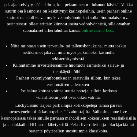
pelaajaa selviytymään silloin, kun pelaaminen on luisunut käsistä. Vaikka
suurin osa kasinoista on keskittynyt kasinopeleihin, usein parhaat online
kasinot mahdollistavat myös vedonlyönnin kasinolla. Suomalaiset ovat
perinteisesti olleet erittäin kiinnostuneita vedonlyönnistä, sillä ovathan
suomalaiset urheiluhullua kansaa
online casino best
.
Niitä tarjotaan usein tervetulo- tai talletusbonuksina, mutta joskus
nettikasinot jakavat niitä myös palkinnoksi kasinolle
rekisteröitymisestä.
Kiinnitämme arvostellessamme huomiota esimerkiksi salaus- ja
tietokäytäntöihin.
Parhaat vedonlyöntibonukset in saatavilla silloin, kun tekee
ensimmäisen talletuksen.
Jos haluat koittaa voittaa suuria potteja, silloin korkean
volatiliteetin pelit ovat oikea valinta.
LuckyCasino tarjoaa parhaimpia kolikkopelejä tämän päivän
menestyneimmiltä kasinopelien” “valmistajilta. Valikoimamme live-
kasinopeleissä takaa sinulle parhaan mahdollisen kokemuksen reaaliaikaisilla
ja laadukkailla HD-tason lähetyksillä. Pelaa live-rulettia ja -blackjackia tai
bastante pöytäpelien suosituimpia klassikoita.