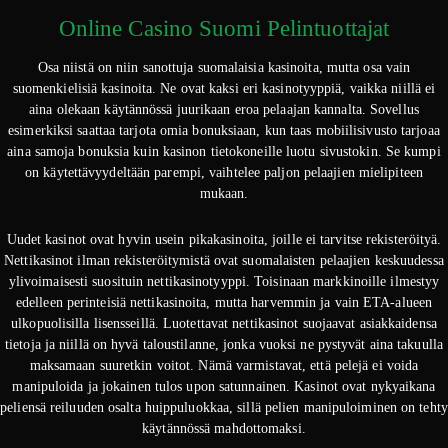
Online Casino Suomi Pelintuottajat
Osa niistä on niin sanottuja suomalaisia kasinoita, mutta osa vain
suomenkielisiä kasinoita. Ne ovat kaksi eri kasinotyyppiä, vaikka niillä ei
aina olekaan käytännössä juurikaan eroa pelaajan kannalta. Sovellus
esimerkiksi saattaa tarjota omia bonuksiaan, kun taas mobiilisivusto tarjoaa
aina samoja bonuksia kuin kasinon tietokoneille luotu sivustokin. Se kumpi
on käytettävyydeltään parempi, vaihtelee paljon pelaajien mielipiteen
mukaan.
Uudet kasinot ovat hyvin usein pikakasinoita, joille ei tarvitse rekisteröityä.
Nettikasinot ilman rekisteröitymistä ovat suomalaisten pelaajien keskuudessa
ylivoimaisesti suosituin nettikasinotyyppi. Toisinaan markkinoille ilmestyy
edelleen perinteisiä nettikasinoita, mutta harvemmin ja vain ETA-alueen
ulkopuolisilla lisensseillä. Luotettavat nettikasinot suojaavat asiakkaidensa
tietoja ja niillä on hyvä taloustilanne, jonka vuoksi ne pystyvät aina takuulla
maksamaan suuretkin voitot. Nämä varmistavat, että pelejä ei voida
manipuloida ja jokainen tulos upon satunnainen. Kasinot ovat nykyaikana
peliensä reiluuden osalta huippuluokkaa, sillä pelien manipuloiminen on tehty
käytännössä mahdottomaksi.