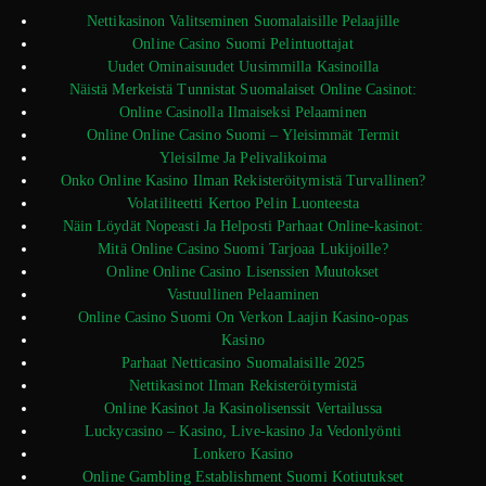
Nettikasinon Valitseminen Suomalaisille Pelaajille
Online Casino Suomi Pelintuottajat
Uudet Ominaisuudet Uusimmilla Kasinoilla
Näistä Merkeistä Tunnistat Suomalaiset Online Casinot:
Online Casinolla Ilmaiseksi Pelaaminen
Online Online Casino Suomi – Yleisimmät Termit
Yleisilme Ja Pelivalikoima
Onko Online Kasino Ilman Rekisteröitymistä Turvallinen?
Volatiliteetti Kertoo Pelin Luonteesta
Näin Löydät Nopeasti Ja Helposti Parhaat Online-kasinot:
Mitä Online Casino Suomi Tarjoaa Lukijoille?
Online Online Casino Lisenssien Muutokset
Vastuullinen Pelaaminen
Online Casino Suomi On Verkon Laajin Kasino-opas
Kasino
Parhaat Netticasino Suomalaisille 2025
Nettikasinot Ilman Rekisteröitymistä
Online Kasinot Ja Kasinolisenssit Vertailussa
Luckycasino – Kasino, Live-kasino Ja Vedonlyönti
Lonkero Kasino
Online Gambling Establishment Suomi Kotiutukset