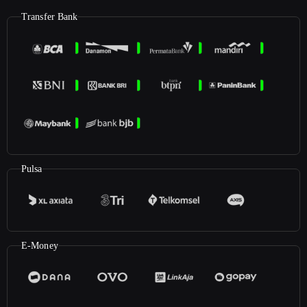
Transfer Bank
Pulsa
E-Money