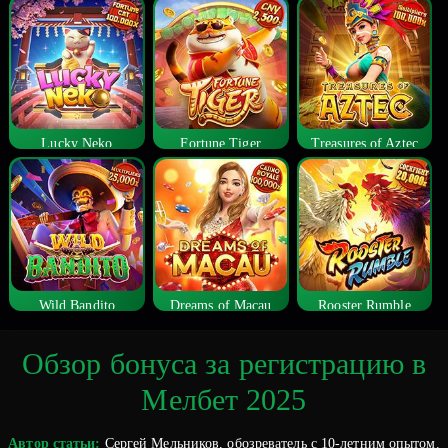
Lucky Neko
Fortune Tiger
Treasures of Aztec
Wild Bandito
Dreams of Macau
Rooster Rumble
Обзор бонуса за регистрацию в
Мелбет 2025
Автор статьи:
Сергей Мельников, обозреватель с 10-летним опытом.