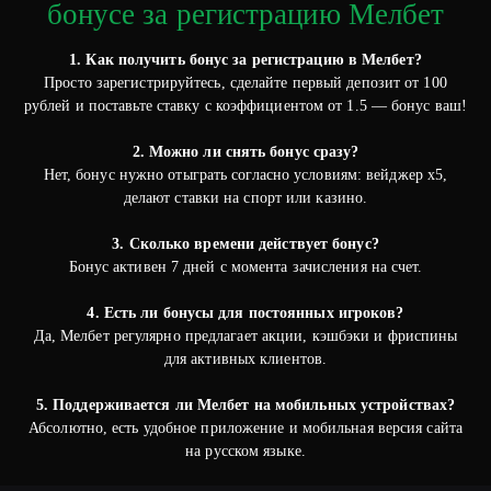
бонусе за регистрацию Мелбет
1. Как получить бонус за регистрацию в Мелбет?
Просто зарегистрируйтесь, сделайте первый депозит от 100
рублей и поставьте ставку с коэффициентом от 1.5 — бонус ваш!
2. Можно ли снять бонус сразу?
Нет, бонус нужно отыграть согласно условиям: вейджер х5,
делают ставки на спорт или казино.
3. Сколько времени действует бонус?
Бонус активен 7 дней с момента зачисления на счет.
4. Есть ли бонусы для постоянных игроков?
Да, Мелбет регулярно предлагает акции, кэшбэки и фриспины
для активных клиентов.
5. Поддерживается ли Мелбет на мобильных устройствах?
Абсолютно, есть удобное приложение и мобильная версия сайта
на русском языке.