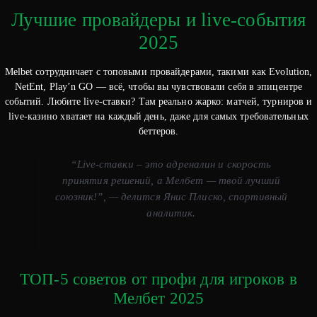
Лучшие провайдеры и live-события
2025
Melbet сотрудничает с топовыми провайдерами, такими как Evolution,
NetEnt, Play’n GO — всё, чтобы вы чувствовали себя в эпицентре
событий. Любите live-ставки? Там реально жарко: матчей, турниров и
live-казино хватает на каждый день, даже для самых требовательных
беттеров.
“Live-ставки – это адреналин и скорость
принятия решений, а Мелбет — твой лучший
союзник!”, — делится Янис Плиско, спортивный
аналитик.
ТОП-5 советов от профи для игроков в
Мелбет 2025